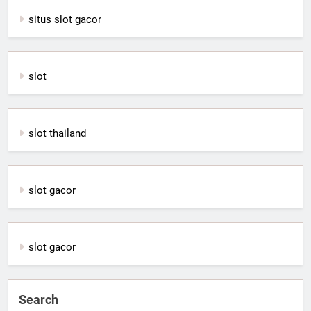
situs slot gacor
slot
slot thailand
slot gacor
slot gacor
Search