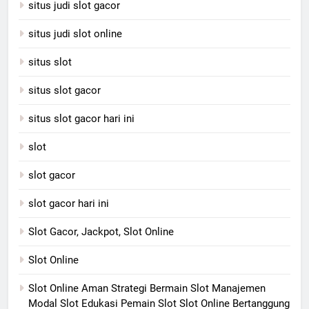
situs judi slot gacor
situs judi slot online
situs slot
situs slot gacor
situs slot gacor hari ini
slot
slot gacor
slot gacor hari ini
Slot Gacor, Jackpot, Slot Online
Slot Online
Slot Online Aman Strategi Bermain Slot Manajemen
Modal Slot Edukasi Pemain Slot Slot Online Bertanggung