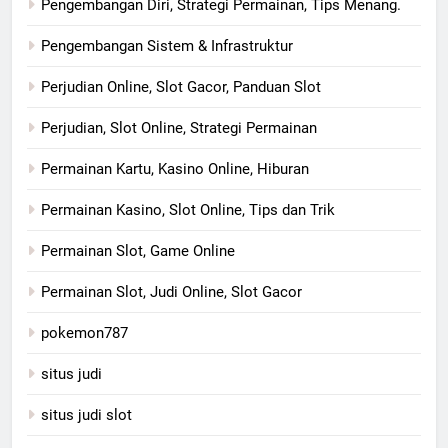
Pengembangan Diri, Strategi Permainan, Tips Menang.
Pengembangan Sistem & Infrastruktur
Perjudian Online, Slot Gacor, Panduan Slot
Perjudian, Slot Online, Strategi Permainan
Permainan Kartu, Kasino Online, Hiburan
Permainan Kasino, Slot Online, Tips dan Trik
Permainan Slot, Game Online
Permainan Slot, Judi Online, Slot Gacor
pokemon787
situs judi
situs judi slot