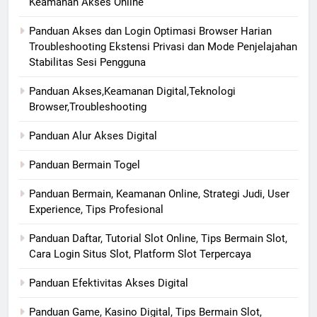
Keamanan Akses Online
Panduan Akses dan Login Optimasi Browser Harian
Troubleshooting Ekstensi Privasi dan Mode Penjelajahan
Stabilitas Sesi Pengguna
Panduan Akses,Keamanan Digital,Teknologi
Browser,Troubleshooting
Panduan Alur Akses Digital
Panduan Bermain Togel
Panduan Bermain, Keamanan Online, Strategi Judi, User
Experience, Tips Profesional
Panduan Daftar, Tutorial Slot Online, Tips Bermain Slot,
Cara Login Situs Slot, Platform Slot Terpercaya
Panduan Efektivitas Akses Digital
Panduan Game, Kasino Digital, Tips Bermain Slot,