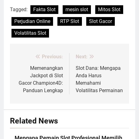
Tagged:
Fakta Slot
mesin slot
Mitos Slot
Perjudian Online
RTP Slot
Slot Gacor
Volatilitas Slot
Previous:
Next:
Post
navigation
Memenangkan
Slot Dana: Mengapa
Jackpot di Slot
Anda Harus
Gacor Champion4D:
Memahami
Panduan Lengkap
Volatilitas Permainan
Related News
Mengapa Pemain Slot Profesional Memilih