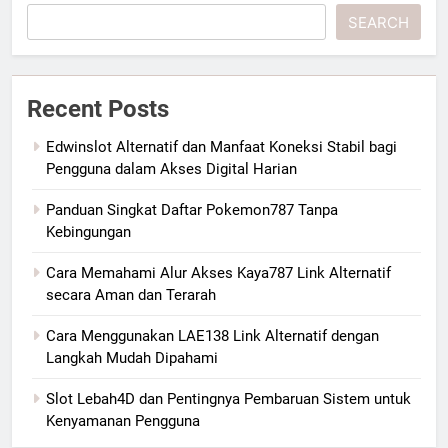
SEARCH
Recent Posts
Edwinslot Alternatif dan Manfaat Koneksi Stabil bagi
Pengguna dalam Akses Digital Harian
Panduan Singkat Daftar Pokemon787 Tanpa
Kebingungan
Cara Memahami Alur Akses Kaya787 Link Alternatif
secara Aman dan Terarah
Cara Menggunakan LAE138 Link Alternatif dengan
Langkah Mudah Dipahami
Slot Lebah4D dan Pentingnya Pembaruan Sistem untuk
Kenyamanan Pengguna