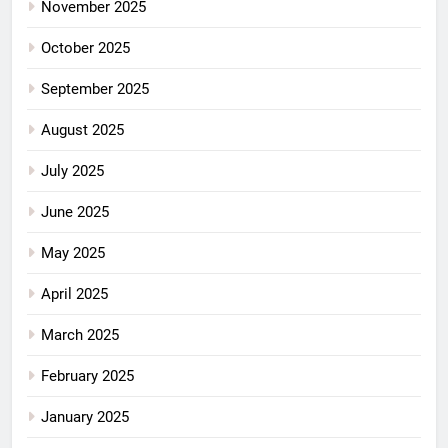
November 2025
October 2025
September 2025
August 2025
July 2025
June 2025
May 2025
April 2025
March 2025
February 2025
January 2025