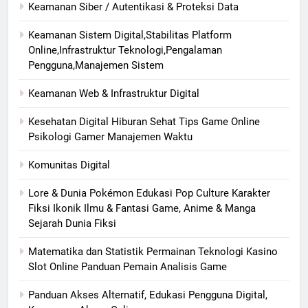
Keamanan Siber / Autentikasi & Proteksi Data
Keamanan Sistem Digital,Stabilitas Platform
Online,Infrastruktur Teknologi,Pengalaman
Pengguna,Manajemen Sistem
Keamanan Web & Infrastruktur Digital
Kesehatan Digital Hiburan Sehat Tips Game Online
Psikologi Gamer Manajemen Waktu
Komunitas Digital
Lore & Dunia Pokémon Edukasi Pop Culture Karakter
Fiksi Ikonik Ilmu & Fantasi Game, Anime & Manga
Sejarah Dunia Fiksi
Matematika dan Statistik Permainan Teknologi Kasino
Slot Online Panduan Pemain Analisis Game
Panduan Akses Alternatif, Edukasi Pengguna Digital,