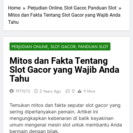
Home
Perjudian Online, Slot Gacor, Panduan Slot
Mitos dan Fakta Tentang Slot Gacor yang Wajib Anda
Tahu
PERJUDIAN ONLINE, SLOT GACOR, PANDUAN SLOT
Mitos dan Fakta Tentang
Slot Gacor yang Wajib Anda
Tahu
0
Ff77673
2 Years Ago
9 Mins
Temukan mitos dan fakta seputar slot gacor yang
sering dipertanyakan pemain. Artikel ini
mengungkapkan kebenaran di balik keyakinan
umum mengenai mesin slot untuk membantu Anda
bermain dengan bijak.