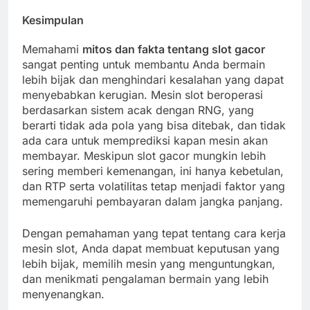
Kesimpulan
Memahami
mitos dan fakta tentang slot gacor
sangat penting untuk membantu Anda bermain
lebih bijak dan menghindari kesalahan yang dapat
menyebabkan kerugian. Mesin slot beroperasi
berdasarkan sistem acak dengan RNG, yang
berarti tidak ada pola yang bisa ditebak, dan tidak
ada cara untuk memprediksi kapan mesin akan
membayar. Meskipun slot gacor mungkin lebih
sering memberi kemenangan, ini hanya kebetulan,
dan RTP serta volatilitas tetap menjadi faktor yang
memengaruhi pembayaran dalam jangka panjang.
Dengan pemahaman yang tepat tentang cara kerja
mesin slot, Anda dapat membuat keputusan yang
lebih bijak, memilih mesin yang menguntungkan,
dan menikmati pengalaman bermain yang lebih
menyenangkan.