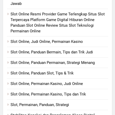
Jawab
Slot Online Resmi Provider Game Terlengkap Situs Slot
Terpercaya Platform Game Digital Hiburan Online
Panduan Slot Online Review Situs Slot Teknologi
Permainan Online
Slot Online, Judi Online, Permainan Kasino
Slot Online, Panduan Bermain, Tips dan Trik Judi
Slot Online, Panduan Permainan, Strategi Menang
Slot Online, Panduan Slot, Tips & Trik
Slot Online, Permainan Kasino, Judi Online
Slot Online, Permainan Kasino, Tips dan Trik
Slot, Permainan, Panduan, Strategi