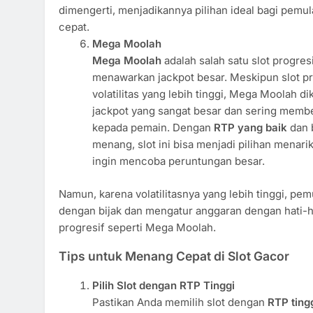
dimengerti, menjadikannya pilihan ideal bagi pemu
cepat.
Mega Moolah
Mega Moolah
adalah salah satu slot progres
menawarkan jackpot besar. Meskipun slot pr
volatilitas yang lebih tinggi, Mega Moolah 
jackpot yang sangat besar dan sering memb
kepada pemain. Dengan
RTP yang baik
dan 
menang, slot ini bisa menjadi pilihan menari
ingin mencoba peruntungan besar.
Namun, karena volatilitasnya yang lebih tinggi, pe
dengan bijak dan mengatur anggaran dengan hati-ha
progresif seperti Mega Moolah.
Tips untuk Menang Cepat di Slot Gacor
Pilih Slot dengan RTP Tinggi
Pastikan Anda memilih slot dengan
RTP ting