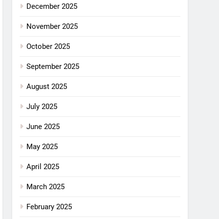
December 2025
November 2025
October 2025
September 2025
August 2025
July 2025
June 2025
May 2025
April 2025
March 2025
February 2025