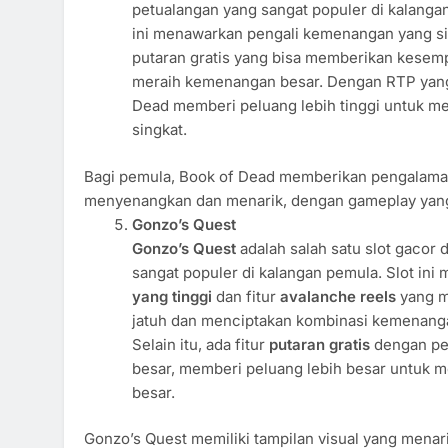
petualangan yang sangat populer di kalanga
ini menawarkan pengali kemenangan yang sig
putaran gratis yang bisa memberikan kesem
meraih kemenangan besar. Dengan RTP yang 
Dead memberi peluang lebih tinggi untuk m
singkat.
Bagi pemula, Book of Dead memberikan pengalama
menyenangkan dan menarik, dengan gameplay yang t
Gonzo’s Quest
Gonzo’s Quest
adalah salah satu slot gacor 
sangat populer di kalangan pemula. Slot in
yang tinggi
dan fitur
avalanche reels
yang m
jatuh dan menciptakan kombinasi kemenanga
Selain itu, ada fitur
putaran gratis
dengan pe
besar, memberi peluang lebih besar untuk 
besar.
Gonzo’s Quest memiliki tampilan visual yang mena