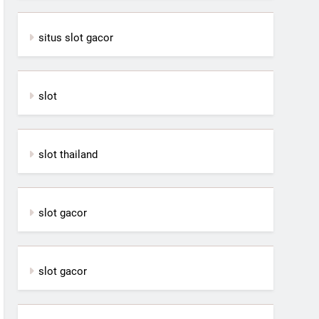
situs slot gacor
slot
slot thailand
slot gacor
slot gacor