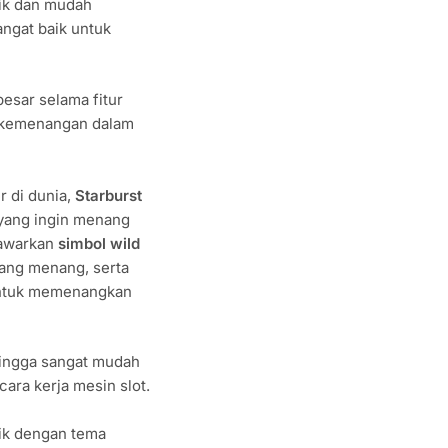
aik dan mudah
angat baik untuk
esar selama fitur
 kemenangan dalam
r di dunia,
Starburst
a yang ingin menang
nawarkan
simbol wild
ang menang, serta
ntuk memenangkan
ehingga sangat mudah
ara kerja mesin slot.
sik dengan tema