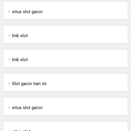
situs slot gacor
link slot
link slot
Slot gacor hari ini
situs slot gacor