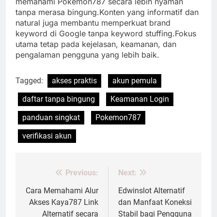
memahami Pokemon787 secara lebih nyaman
tanpa merasa bingung.Konten yang informatif dan
natural juga membantu memperkuat brand
keyword di Google tanpa keyword stuffing.Fokus
utama tetap pada kejelasan, keamanan, dan
pengalaman pengguna yang lebih baik.
Tagged:
akses praktis
akun pemula
daftar tanpa bingung
Keamanan Login
panduan singkat
Pokemon787
verifikasi akun
Previous:
Next:
Post
navigation
Cara Memahami Alur
Edwinslot Alternatif
Akses Kaya787 Link
dan Manfaat Koneksi
Alternatif secara
Stabil bagi Pengguna