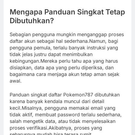
Mengapa Panduan Singkat Tetap
Dibutuhkan?
Sebagian pengguna mungkin menganggap proses
daftar akun sebagai hal sederhana.Namun, bagi
pengguna pemula, terlalu banyak instruksi yang
tidak jelas justru dapat menimbulkan
kebingungan.Mereka perlu tahu apa yang harus
disiapkan, data apa yang perlu diperiksa, dan
bagaimana cara menjaga akun tetap aman sejak
awal.
Panduan singkat daftar Pokemon787 dibutuhkan
karena banyak kendala muncul dari detail
kecil.Misalnya, pengguna memakai email yang
tidak aktif, membuat password terlalu sederhana,
salah mengetik data, atau tidak menyelesaikan
proses verifikasi.Akibatnya, proses yang
seharusnya mudah bisa terasa rumit.