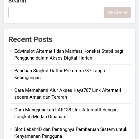
Search
SEARCH
Recent Posts
Edwinslot Alternatif dan Manfaat Koneksi Stabil bagi
Pengguna dalam Akses Digital Harian
Panduan Singkat Daftar Pokemon787 Tanpa
Kebingungan
Cara Memahami Alur Akses Kaya787 Link Alternatif
secara Aman dan Terarah
Cara Menggunakan LAE138 Link Alternatif dengan
Langkah Mudah Dipahami
Slot Lebah4D dan Pentingnya Pembaruan Sistem untuk
Kenyamanan Pengguna