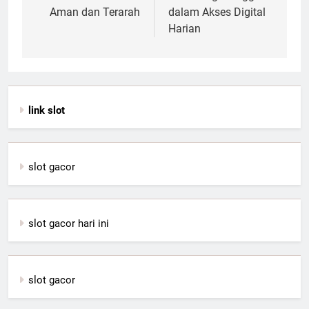
Aman dan Terarah
dalam Akses Digital
Harian
link slot
slot gacor
slot gacor hari ini
slot gacor