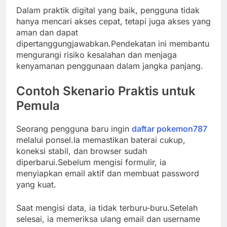
Dalam praktik digital yang baik, pengguna tidak
hanya mencari akses cepat, tetapi juga akses yang
aman dan dapat
dipertanggungjawabkan.Pendekatan ini membantu
mengurangi risiko kesalahan dan menjaga
kenyamanan penggunaan dalam jangka panjang.
Contoh Skenario Praktis untuk
Pemula
Seorang pengguna baru ingin
daftar pokemon787
melalui ponsel.Ia memastikan baterai cukup,
koneksi stabil, dan browser sudah
diperbarui.Sebelum mengisi formulir, ia
menyiapkan email aktif dan membuat password
yang kuat.
Saat mengisi data, ia tidak terburu-buru.Setelah
selesai, ia memeriksa ulang email dan username