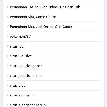
Permainan Kasino, Slot Online, Tips dan Trik
Permainan Slot, Game Online
Permainan Slot, Judi Online, Slot Gacor
pokemon787
situs judi
situs judi slot
situs judi slot gacor
situs judi slot online
situs slot
situs slot gacor
situs slot gacor hari ini