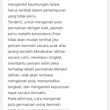
mengambil keuntungan tanpa
harus terlibat dalam pertempuran
yang tidak perlu.
Terakhir, untuk mengenali pola
permainan dengan baik, pemain
perlu melatih konsistensi.Pola
tidak akan mudah terlihat jika
pemain bermain secara acak atau
jarang berlatih.Melakukan latihan
secara rutin, meskipun singkat,
membantu pemain lebih peka
terhadap detail permainan.Melalui
latihan, otak akan terbiasa
mengamati pola, memprediksi
langkah, dan mengambil keputusan
tepat secara otomatis.
Pada akhirnya, cara mengenali
pola permainan untuk bermain