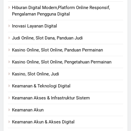
Hiburan Digital Modern,Platform Online Responsif,
Pengalaman Pengguna Digital
Inovasi Layanan Digital
Judi Online, Slot Dana, Panduan Judi
Kasino Online, Slot Online, Panduan Permainan
Kasino Online, Slot Online, Pengetahuan Permainan
Kasino, Slot Online, Judi
Keamanan & Teknologi Digital
Keamanan Akses & Infrastruktur Sistem
Keamanan Akun
Keamanan Akun & Akses Digital