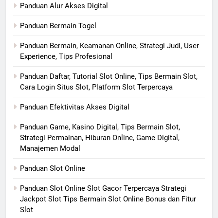
Panduan Alur Akses Digital
Panduan Bermain Togel
Panduan Bermain, Keamanan Online, Strategi Judi, User
Experience, Tips Profesional
Panduan Daftar, Tutorial Slot Online, Tips Bermain Slot,
Cara Login Situs Slot, Platform Slot Terpercaya
Panduan Efektivitas Akses Digital
Panduan Game, Kasino Digital, Tips Bermain Slot,
Strategi Permainan, Hiburan Online, Game Digital,
Manajemen Modal
Panduan Slot Online
Panduan Slot Online Slot Gacor Terpercaya Strategi
Jackpot Slot Tips Bermain Slot Online Bonus dan Fitur
Slot