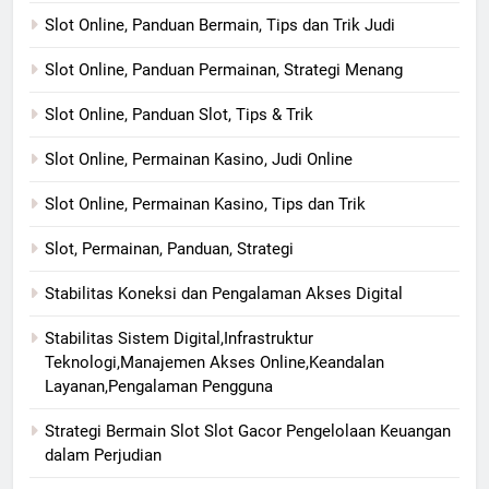
Slot Online, Panduan Bermain, Tips dan Trik Judi
Slot Online, Panduan Permainan, Strategi Menang
Slot Online, Panduan Slot, Tips & Trik
Slot Online, Permainan Kasino, Judi Online
Slot Online, Permainan Kasino, Tips dan Trik
Slot, Permainan, Panduan, Strategi
Stabilitas Koneksi dan Pengalaman Akses Digital
Stabilitas Sistem Digital,Infrastruktur
Teknologi,Manajemen Akses Online,Keandalan
Layanan,Pengalaman Pengguna
Strategi Bermain Slot Slot Gacor Pengelolaan Keuangan
dalam Perjudian