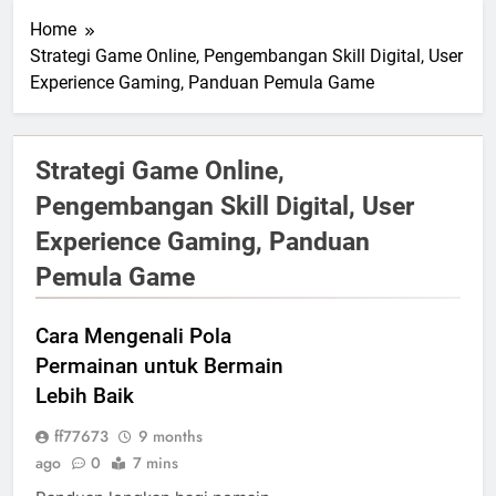
Home
Strategi Game Online, Pengembangan Skill Digital, User
Experience Gaming, Panduan Pemula Game
Strategi Game Online,
Pengembangan Skill Digital, User
Experience Gaming, Panduan
Pemula Game
Cara Mengenali Pola
Permainan untuk Bermain
Lebih Baik
ff77673
9 months
ago
0
7 mins