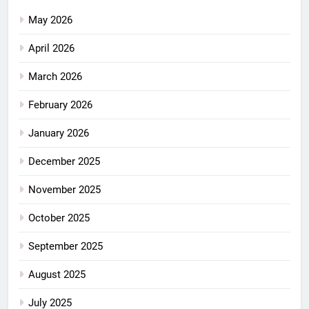
May 2026
April 2026
March 2026
February 2026
January 2026
December 2025
November 2025
October 2025
September 2025
August 2025
July 2025