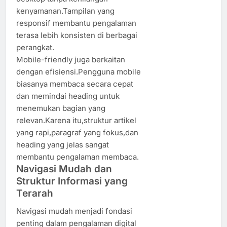
kenyamanan.Tampilan yang
responsif membantu pengalaman
terasa lebih konsisten di berbagai
perangkat.
Mobile-friendly juga berkaitan
dengan efisiensi.Pengguna mobile
biasanya membaca secara cepat
dan memindai heading untuk
menemukan bagian yang
relevan.Karena itu,struktur artikel
yang rapi,paragraf yang fokus,dan
heading yang jelas sangat
membantu pengalaman membaca.
Navigasi Mudah dan
Struktur Informasi yang
Terarah
Navigasi mudah menjadi fondasi
penting dalam pengalaman digital