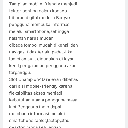
Tampilan mobile-friendly menjadi
faktor penting dalam konsep
hiburan digital modern.Banyak
pengguna membuka informasi
melalui smartphone,sehingga
halaman harus mudah
dibaca,tombol mudah dikenali,dan
navigasi tidak terlalu padat.Jika
tampilan sulit digunakan di layar
kecil,pengalaman pengguna akan
terganggu.
Slot Champion4D relevan dibahas
dari sisi mobile-friendly karena
fleksibilitas akses menjadi
kebutuhan utama pengguna masa
kini.Pengguna ingin dapat
membaca informasi melalui
smartphone,tablet,laptop,atau
desktop tanpa kehilangan