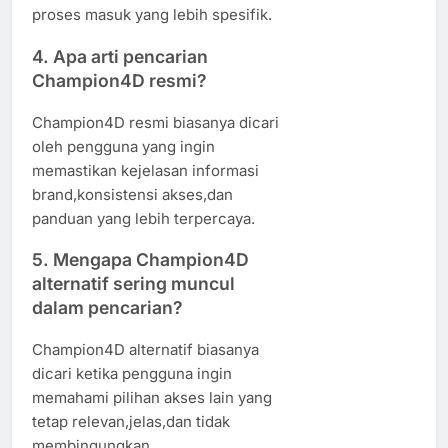
proses masuk yang lebih spesifik.
4. Apa arti pencarian
Champion4D resmi?
Champion4D resmi biasanya dicari
oleh pengguna yang ingin
memastikan kejelasan informasi
brand,konsistensi akses,dan
panduan yang lebih terpercaya.
5. Mengapa Champion4D
alternatif sering muncul
dalam pencarian?
Champion4D alternatif biasanya
dicari ketika pengguna ingin
memahami pilihan akses lain yang
tetap relevan,jelas,dan tidak
membingungkan.