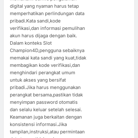
digital yang nyaman harus tetap
memperhatikan perlindungan data
pribadi.Kata sandi,kode
verifikasi,dan informasi pemulihan
akun harus dijaga dengan baik.
Dalam konteks Slot
Champion4D,pengguna sebaiknya
memakai kata sandi yang kuat,tidak
membagikan kode verifikasi,dan
menghindari perangkat umum
untuk akses yang bersifat
pribadi.Jika harus menggunakan
perangkat bersama,pastikan tidak
menyimpan password otomatis
dan selalu keluar setelah selesai.
Keamanan juga berkaitan dengan
konsistensi informasi.Jika
tampilan,instruksi,atau permintaan