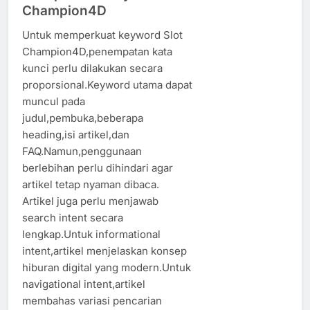
Champion4D
Untuk memperkuat keyword Slot
Champion4D,penempatan kata
kunci perlu dilakukan secara
proporsional.Keyword utama dapat
muncul pada
judul,pembuka,beberapa
heading,isi artikel,dan
FAQ.Namun,penggunaan
berlebihan perlu dihindari agar
artikel tetap nyaman dibaca.
Artikel juga perlu menjawab
search intent secara
lengkap.Untuk informational
intent,artikel menjelaskan konsep
hiburan digital yang modern.Untuk
navigational intent,artikel
membahas variasi pencarian