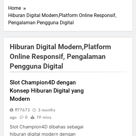
Home
Hiburan Digital Modern,Platform Online Responsif,
Pengalaman Pengguna Digital
Hiburan Digital Modern,Platform
Online Responsif, Pengalaman
Pengguna Digital
Slot Champion4D dengan
Konsep Hiburan Digital yang
Modern
ff77673
3 months
ago
0
19 mins
Slot Champion4D dibahas sebagai
hiburan digital modern dengan