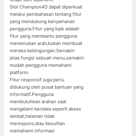
Slot Champion4D dapat diperkuat
melalui pembahasan tentang fitur
yang mendukung kenyamanan
pengguna.Fitur yang baik adalah
fitur yang membantu pengguna
menemukan arah,bukan membuat
mereka kebingungan.Semakin
jelas fungsi sebuah menu,semakin
mudah pengguna memahami
platform.
Fitur responsif juga perlu
didukung oleh pusat bantuan yang
informatif.Pengguna
membutuhkan arahan saat
mengalami kendala seperti akses
lambat,halaman tidak
merespons,atau kesulitan
memahami informasi