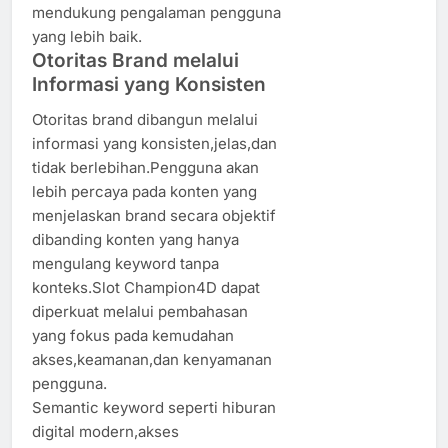
mendukung pengalaman pengguna
yang lebih baik.
Otoritas Brand melalui
Informasi yang Konsisten
Otoritas brand dibangun melalui
informasi yang konsisten,jelas,dan
tidak berlebihan.Pengguna akan
lebih percaya pada konten yang
menjelaskan brand secara objektif
dibanding konten yang hanya
mengulang keyword tanpa
konteks.Slot Champion4D dapat
diperkuat melalui pembahasan
yang fokus pada kemudahan
akses,keamanan,dan kenyamanan
pengguna.
Semantic keyword seperti hiburan
digital modern,akses