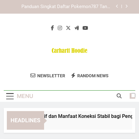
Skip
Cara Memahami Alur Akses Kaya787 Link
to
Alternatif secara Aman dan Terarah
content
Cara Menggunakan LAE138 Link Alternatif dengan
Langkah Mudah Dipahami
Edwinslot Alternatif dan Manfaat Koneksi Stabil
bagi Pengguna dalam Akses Digital Harian
Panduan Singkat Daftar Pokemon787 Tanpa
Kebingungan
Cara Memahami Alur Akses Kaya787 Link
Alternatif secara Aman dan Terarah
Carhartt Hoodie
Dapatkan Koleksi Hoodie Berkualitas Dari
Cara Menggunakan LAE138 Link Alternatif dengan
NEWSLETTER
RANDOM NEWS
Langkah Mudah Dipahami
Carhartt Hoodie.
MENU
winslot Alternatif dan Manfaat Koneksi Stabil bagi Pengguna 
HEADLINES
onths Ago