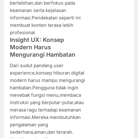
berlebihan,dan berfokus pada
keamanan serta kejelasan
informasi.Pendekatan seperti ini
membuat konten terasa lebih
profesional.
Insight UX: Konsep
Modern Harus
Mengurangi Hambatan
Dari sudut pandang user
experience,konsep hiburan digital
modern harus mampu mengurangi
hambatan.Pengguna tidak ingin
menebak fungsi menu,membaca
instruksi yang berputar-putar,atau
merasa ragu terhadap keamanan
informasi.Mereka membutuhkan
pengalaman yang
sederhana,aman,dan terarah.