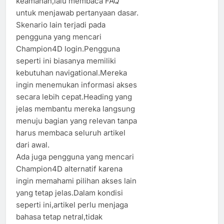
keamanan,lalu membaca FAQ
untuk menjawab pertanyaan dasar.
Skenario lain terjadi pada
pengguna yang mencari
Champion4D login.Pengguna
seperti ini biasanya memiliki
kebutuhan navigational.Mereka
ingin menemukan informasi akses
secara lebih cepat.Heading yang
jelas membantu mereka langsung
menuju bagian yang relevan tanpa
harus membaca seluruh artikel
dari awal.
Ada juga pengguna yang mencari
Champion4D alternatif karena
ingin memahami pilihan akses lain
yang tetap jelas.Dalam kondisi
seperti ini,artikel perlu menjaga
bahasa tetap netral,tidak