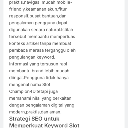
praktis,navigasi mudah,mobile-
friendly,keamanan akun,fitur
responsif,pusat bantuan,dan
pengalaman pengguna dapat
digunakan secara natural.Istilah
tersebut membantu memperluas
konteks artikel tanpa membuat
pembaca merasa terganggu oleh
pengulangan keyword.
Informasi yang tersusun rapi
membantu brand lebih mudah
diingat.Pengguna tidak hanya
mengenal nama Slot
Champion4D,tetapi juga
memahami nilai yang berkaitan
dengan pengalaman digital yang
modern,praktis,dan aman.
Strategi SEO untuk
Memperkuat Keyword Slot