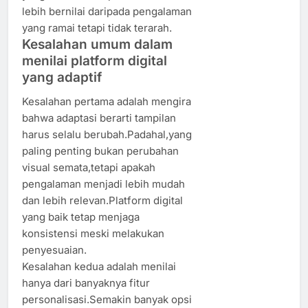
lebih bernilai daripada pengalaman
yang ramai tetapi tidak terarah.
Kesalahan umum dalam
menilai platform digital
yang adaptif
Kesalahan pertama adalah mengira
bahwa adaptasi berarti tampilan
harus selalu berubah.Padahal,yang
paling penting bukan perubahan
visual semata,tetapi apakah
pengalaman menjadi lebih mudah
dan lebih relevan.Platform digital
yang baik tetap menjaga
konsistensi meski melakukan
penyesuaian.
Kesalahan kedua adalah menilai
hanya dari banyaknya fitur
personalisasi.Semakin banyak opsi