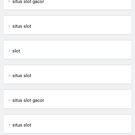
situs slot gacor
situs slot
slot
situs slot
situs slot gacor
situs slot