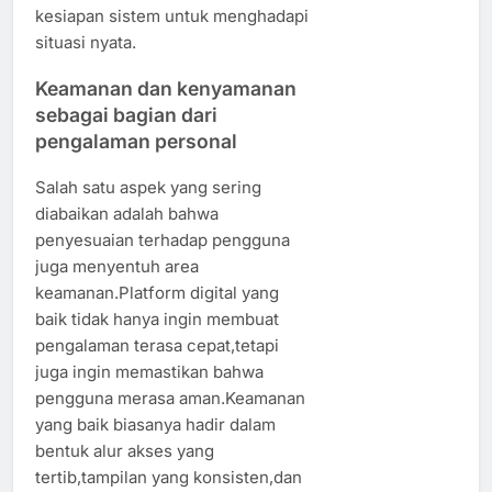
kesiapan sistem untuk menghadapi
situasi nyata.
Keamanan dan kenyamanan
sebagai bagian dari
pengalaman personal
Salah satu aspek yang sering
diabaikan adalah bahwa
penyesuaian terhadap pengguna
juga menyentuh area
keamanan.Platform digital yang
baik tidak hanya ingin membuat
pengalaman terasa cepat,tetapi
juga ingin memastikan bahwa
pengguna merasa aman.Keamanan
yang baik biasanya hadir dalam
bentuk alur akses yang
tertib,tampilan yang konsisten,dan