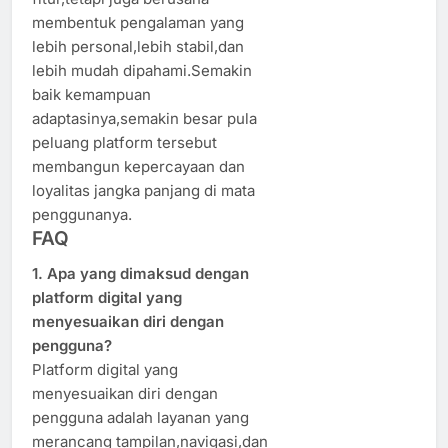
membentuk pengalaman yang
lebih personal,lebih stabil,dan
lebih mudah dipahami.Semakin
baik kemampuan
adaptasinya,semakin besar pula
peluang platform tersebut
membangun kepercayaan dan
loyalitas jangka panjang di mata
penggunanya.
FAQ
1. Apa yang dimaksud dengan
platform digital yang
menyesuaikan diri dengan
pengguna?
Platform digital yang
menyesuaikan diri dengan
pengguna adalah layanan yang
merancang tampilan,navigasi,dan