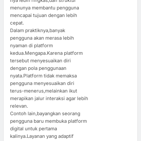
nya lebih ringkas,dan struktur
menunya membantu pengguna
mencapai tujuan dengan lebih
cepat.
Dalam praktiknya,banyak
pengguna akan merasa lebih
nyaman di platform
kedua.Mengapa.Karena platform
tersebut menyesuaikan diri
dengan pola penggunaan
nyata.Platform tidak memaksa
pengguna menyesuaikan diri
terus-menerus,melainkan ikut
merapikan jalur interaksi agar lebih
relevan.
Contoh lain,bayangkan seorang
pengguna baru membuka platform
digital untuk pertama
kalinya.Layanan yang adaptif