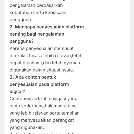
pengalaman berdasarkan
kebutuhan serta kebiasaan
pengguna.
2. Mengapa penyesuaian platform
penting bagi pengalaman
pengguna?
Karena penyesuaian membuat
interaksi terasa lebih relevan,lebih
cepat dipahami,dan lebih nyaman
digunakan dalam situasi nyata.
3. Apa contoh bentuk
penyesuaian pada platform
digital?
Contohnya adalah navigasi yang
lebih sederhana,halaman utama
yang lebih relevan,serta tampilan
yang menyesuaikan perangkat
yang digunakan.