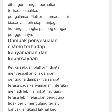
dibangun dengan perhatian
terhadap kualitas
pengalaman.Platform semacam ini
biasanya lebih siap menjaga
hubungan jangka panjang dengan
penggunanya.
Dampak penyesuaian
sistem terhadap
kenyamanan dan
kepercayaan
Ketika sebuah platform digital
menyesuaikan diri dengan
pengguna,dampaknya sangat
terasa pada kenyamanan.Interaksi
menjadi lebih singkat,navigasi
terasa lebih jelas,dan pengguna
tidak perlu mengulang terlalu
banyak langkah.Hal-hal kecil