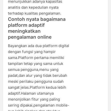
menunjukkan adanya kapasitas
analitis dan kepedulian nyata
terhadap kualitas pengalaman.
Contoh nyata bagaimana
platform adaptif
meningkatkan
pengalaman online
Bayangkan ada dua platform digital
dengan fungsi yang hampir
sama.Platform pertama memiliki
tampilan tetap yang sama untuk
semua pengguna,menu yang
padat,dan alur yang tidak berubah
meski perilaku pengguna sudah
sangat jelas.Platform kedua lebih
adaptif.Halaman utamanya
menonjolkan fitur yang paling
sering dipakai,pengalaman mobile-