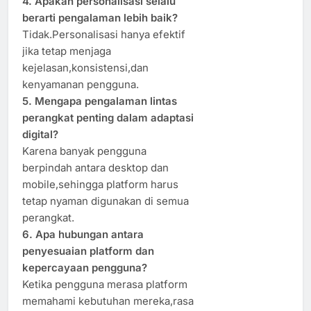
4. Apakah personalisasi selalu
berarti pengalaman lebih baik?
Tidak.Personalisasi hanya efektif
jika tetap menjaga
kejelasan,konsistensi,dan
kenyamanan pengguna.
5. Mengapa pengalaman lintas
perangkat penting dalam adaptasi
digital?
Karena banyak pengguna
berpindah antara desktop dan
mobile,sehingga platform harus
tetap nyaman digunakan di semua
perangkat.
6. Apa hubungan antara
penyesuaian platform dan
kepercayaan pengguna?
Ketika pengguna merasa platform
memahami kebutuhan mereka,rasa