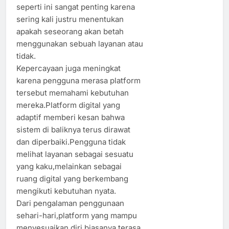
seperti ini sangat penting karena
sering kali justru menentukan
apakah seseorang akan betah
menggunakan sebuah layanan atau
tidak.
Kepercayaan juga meningkat
karena pengguna merasa platform
tersebut memahami kebutuhan
mereka.Platform digital yang
adaptif memberi kesan bahwa
sistem di baliknya terus dirawat
dan diperbaiki.Pengguna tidak
melihat layanan sebagai sesuatu
yang kaku,melainkan sebagai
ruang digital yang berkembang
mengikuti kebutuhan nyata.
Dari pengalaman penggunaan
sehari-hari,platform yang mampu
menyesuaikan diri biasanya terasa