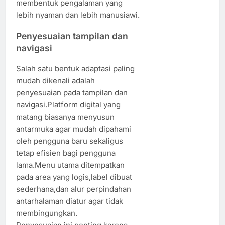
membentuk pengalaman yang
lebih nyaman dan lebih manusiawi.
Penyesuaian tampilan dan
navigasi
Salah satu bentuk adaptasi paling
mudah dikenali adalah
penyesuaian pada tampilan dan
navigasi.Platform digital yang
matang biasanya menyusun
antarmuka agar mudah dipahami
oleh pengguna baru sekaligus
tetap efisien bagi pengguna
lama.Menu utama ditempatkan
pada area yang logis,label dibuat
sederhana,dan alur perpindahan
antarhalaman diatur agar tidak
membingungkan.