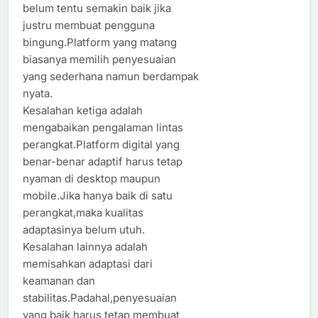
belum tentu semakin baik jika
justru membuat pengguna
bingung.Platform yang matang
biasanya memilih penyesuaian
yang sederhana namun berdampak
nyata.
Kesalahan ketiga adalah
mengabaikan pengalaman lintas
perangkat.Platform digital yang
benar-benar adaptif harus tetap
nyaman di desktop maupun
mobile.Jika hanya baik di satu
perangkat,maka kualitas
adaptasinya belum utuh.
Kesalahan lainnya adalah
memisahkan adaptasi dari
keamanan dan
stabilitas.Padahal,penyesuaian
yang baik harus tetap membuat