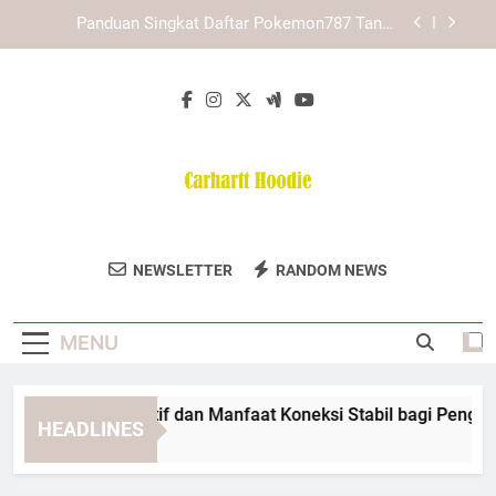
Skip
Cara Memahami Alur Akses Kaya787 Link
to
Alternatif secara Aman dan Terarah
content
Cara Menggunakan LAE138 Link Alternatif dengan
Langkah Mudah Dipahami
Edwinslot Alternatif dan Manfaat Koneksi Stabil
bagi Pengguna dalam Akses Digital Harian
Panduan Singkat Daftar Pokemon787 Tanpa
Kebingungan
Cara Memahami Alur Akses Kaya787 Link
Alternatif secara Aman dan Terarah
Carhartt Hoodie
Dapatkan Koleksi Hoodie Berkualitas Dari
Cara Menggunakan LAE138 Link Alternatif dengan
NEWSLETTER
RANDOM NEWS
Langkah Mudah Dipahami
Carhartt Hoodie.
MENU
winslot Alternatif dan Manfaat Koneksi Stabil bagi Pengguna 
HEADLINES
Months Ago