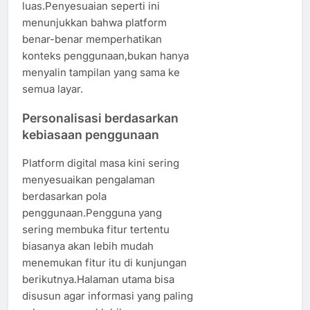
luas.Penyesuaian seperti ini
menunjukkan bahwa platform
benar-benar memperhatikan
konteks penggunaan,bukan hanya
menyalin tampilan yang sama ke
semua layar.
Personalisasi berdasarkan
kebiasaan penggunaan
Platform digital masa kini sering
menyesuaikan pengalaman
berdasarkan pola
penggunaan.Pengguna yang
sering membuka fitur tertentu
biasanya akan lebih mudah
menemukan fitur itu di kunjungan
berikutnya.Halaman utama bisa
disusun agar informasi yang paling