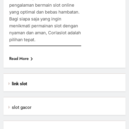
pengalaman bermain slot online
yang optimal dan bebas hambatan.
Bagi siapa saja yang ingin
menikmati permainan slot dengan
nyaman dan aman, Corlaslot adalah
pilihan tepat.
Read More
link slot
slot gacor