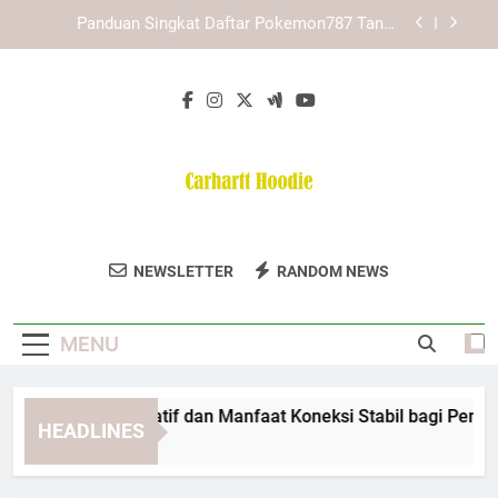
Skip
Cara Memahami Alur Akses Kaya787 Link
to
Alternatif secara Aman dan Terarah
content
Cara Menggunakan LAE138 Link Alternatif dengan
Langkah Mudah Dipahami
Edwinslot Alternatif dan Manfaat Koneksi Stabil
bagi Pengguna dalam Akses Digital Harian
Panduan Singkat Daftar Pokemon787 Tanpa
Kebingungan
Cara Memahami Alur Akses Kaya787 Link
Carhartt Hoodie
Alternatif secara Aman dan Terarah
Dapatkan Koleksi Hoodie Berkualitas Dari
NEWSLETTER
RANDOM NEWS
Cara Menggunakan LAE138 Link Alternatif dengan
Carhartt Hoodie.
Langkah Mudah Dipahami
MENU
Edwinslot Alternatif dan Manfaat Koneksi Stabil bagi Pengguna
HEADLINES
3 Months Ago