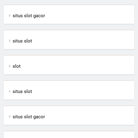
situs slot gacor
situs slot
slot
situs slot
situs slot gacor