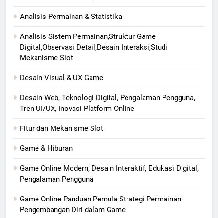
Analisis Permainan & Statistika
Analisis Sistem Permainan,Struktur Game
Digital,Observasi Detail,Desain Interaksi,Studi
Mekanisme Slot
Desain Visual & UX Game
Desain Web, Teknologi Digital, Pengalaman Pengguna,
Tren UI/UX, Inovasi Platform Online
Fitur dan Mekanisme Slot
Game & Hiburan
Game Online Modern, Desain Interaktif, Edukasi Digital,
Pengalaman Pengguna
Game Online Panduan Pemula Strategi Permainan
Pengembangan Diri dalam Game