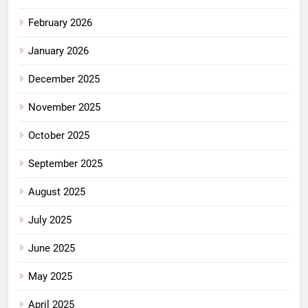
February 2026
January 2026
December 2025
November 2025
October 2025
September 2025
August 2025
July 2025
June 2025
May 2025
April 2025