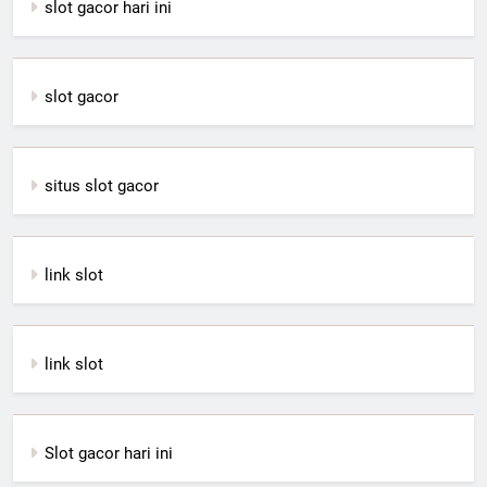
slot gacor hari ini
slot gacor
situs slot gacor
link slot
link slot
Slot gacor hari ini