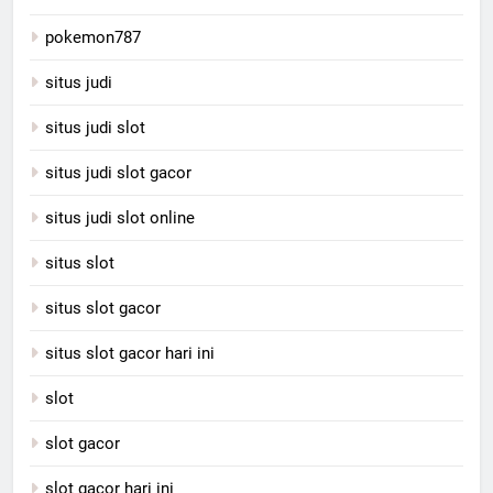
pokemon787
situs judi
situs judi slot
situs judi slot gacor
situs judi slot online
situs slot
situs slot gacor
situs slot gacor hari ini
slot
slot gacor
slot gacor hari ini