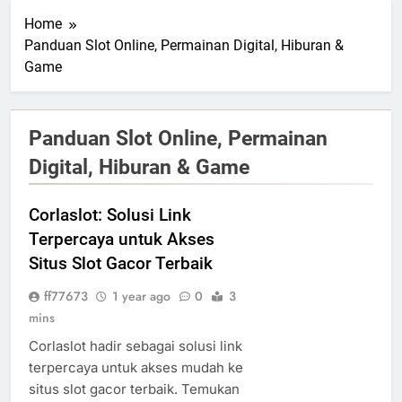
Home
Panduan Slot Online, Permainan Digital, Hiburan &
Game
Panduan Slot Online, Permainan
Digital, Hiburan & Game
Corlaslot: Solusi Link
Terpercaya untuk Akses
Situs Slot Gacor Terbaik
ff77673
1 year ago
0
3
mins
Corlaslot hadir sebagai solusi link
terpercaya untuk akses mudah ke
situs slot gacor terbaik. Temukan