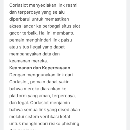
Corlaslot menyediakan link resmi
dan terpercaya yang selalu
diperbarui untuk memastikan
akses lancar ke berbagai situs slot
gacor terbaik. Hal ini membantu
pemain menghindari link palsu
atau situs ilegal yang dapat
membahayakan data dan
keamanan mereka.
Keamanan dan Kepercayaan
Dengan menggunakan link dari
Corlaslot, pemain dapat yakin
bahwa mereka diarahkan ke
platform yang aman, terpercaya,
dan legal. Corlaslot menjamin
bahwa semua link yang disediakan
melalui sistem verifikasi ketat
untuk menghindari risiko phishing