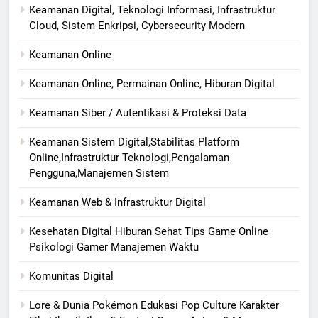
Keamanan Digital, Teknologi Informasi, Infrastruktur
Cloud, Sistem Enkripsi, Cybersecurity Modern
Keamanan Online
Keamanan Online, Permainan Online, Hiburan Digital
Keamanan Siber / Autentikasi & Proteksi Data
Keamanan Sistem Digital,Stabilitas Platform
Online,Infrastruktur Teknologi,Pengalaman
Pengguna,Manajemen Sistem
Keamanan Web & Infrastruktur Digital
Kesehatan Digital Hiburan Sehat Tips Game Online
Psikologi Gamer Manajemen Waktu
Komunitas Digital
Lore & Dunia Pokémon Edukasi Pop Culture Karakter