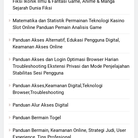
Fiksi Ikonik Ilmu & Fantasi Game, Anime & Manga
Sejarah Dunia Fiksi
Matematika dan Statistik Permainan Teknologi Kasino
Slot Online Panduan Pemain Analisis Game
Panduan Akses Alternatif, Edukasi Pengguna Digital,
Keamanan Akses Online
Panduan Akses dan Login Optimasi Browser Harian
Troubleshooting Ekstensi Privasi dan Mode Penjelajahan
Stabilitas Sesi Pengguna
Panduan Akses,Keamanan Digital,Teknologi
Browser,Troubleshooting
Panduan Alur Akses Digital
Panduan Bermain Togel
Panduan Bermain, Keamanan Online, Strategi Judi, User
Experience, Tips Profesional