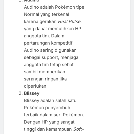
Audino adalah Pokémon tipe
Normal yang terkenal
karena gerakan
Heal Pulse
,
yang dapat memulihkan HP
anggota tim. Dalam
pertarungan kompetitif,
Audino sering digunakan
sebagai support, menjaga
anggota tim tetap sehat
sambil memberikan
serangan ringan jika
diperlukan.
Blissey
Blissey adalah salah satu
Pokémon penyembuh
terbaik dalam seri Pokémon.
Dengan HP yang sangat
tinggi dan kemampuan
Soft-