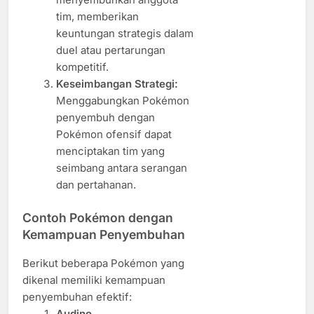
tim, memberikan
keuntungan strategis dalam
duel atau pertarungan
kompetitif.
Keseimbangan Strategi:
Menggabungkan Pokémon
penyembuh dengan
Pokémon ofensif dapat
menciptakan tim yang
seimbang antara serangan
dan pertahanan.
Contoh Pokémon dengan
Kemampuan Penyembuhan
Berikut beberapa Pokémon yang
dikenal memiliki kemampuan
penyembuhan efektif:
Audino