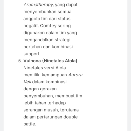
Aromatherapy
, yang dapat
menyembuhkan semua
anggota tim dari status
negatif. Comfey sering
digunakan dalam tim yang
mengandalkan strategi
bertahan dan kombinasi
support.
Vulnona (Ninetales Alola)
Ninetales versi Alola
memiliki kemampuan
Aurora
Veil
dalam kombinasi
dengan gerakan
penyembuhan, membuat tim
lebih tahan terhadap
serangan musuh, terutama
dalam pertarungan double
battle.