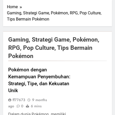
Home
Gaming, Strategi Game, Pokémon, RPG, Pop Culture,
Tips Bermain Pokémon
Gaming, Strategi Game, Pokémon,
RPG, Pop Culture, Tips Bermain
Pokémon
Pokémon dengan
Kemampuan Penyembuhan:
Strategi, Tipe, dan Kekuatan
Unik
ff77673
9 months
ago
0
6 mins
Dalam dunia Pokémon, memiliki