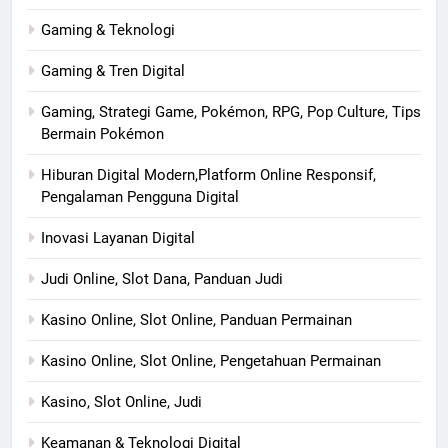
Gaming & Teknologi
Gaming & Tren Digital
Gaming, Strategi Game, Pokémon, RPG, Pop Culture, Tips
Bermain Pokémon
Hiburan Digital Modern,Platform Online Responsif,
Pengalaman Pengguna Digital
Inovasi Layanan Digital
Judi Online, Slot Dana, Panduan Judi
Kasino Online, Slot Online, Panduan Permainan
Kasino Online, Slot Online, Pengetahuan Permainan
Kasino, Slot Online, Judi
Keamanan & Teknologi Digital