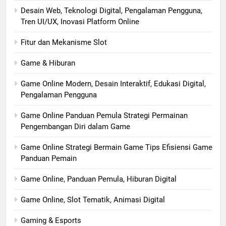
Desain Web, Teknologi Digital, Pengalaman Pengguna,
Tren UI/UX, Inovasi Platform Online
Fitur dan Mekanisme Slot
Game & Hiburan
Game Online Modern, Desain Interaktif, Edukasi Digital,
Pengalaman Pengguna
Game Online Panduan Pemula Strategi Permainan
Pengembangan Diri dalam Game
Game Online Strategi Bermain Game Tips Efisiensi Game
Panduan Pemain
Game Online, Panduan Pemula, Hiburan Digital
Game Online, Slot Tematik, Animasi Digital
Gaming & Esports