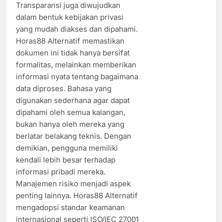
Transparansi juga diwujudkan
dalam bentuk kebijakan privasi
yang mudah diakses dan dipahami.
Horas88 Alternatif memastikan
dokumen ini tidak hanya bersifat
formalitas, melainkan memberikan
informasi nyata tentang bagaimana
data diproses. Bahasa yang
digunakan sederhana agar dapat
dipahami oleh semua kalangan,
bukan hanya oleh mereka yang
berlatar belakang teknis. Dengan
demikian, pengguna memiliki
kendali lebih besar terhadap
informasi pribadi mereka.
Manajemen risiko menjadi aspek
penting lainnya. Horas88 Alternatif
mengadopsi standar keamanan
internasional seperti ISO/IEC 27001