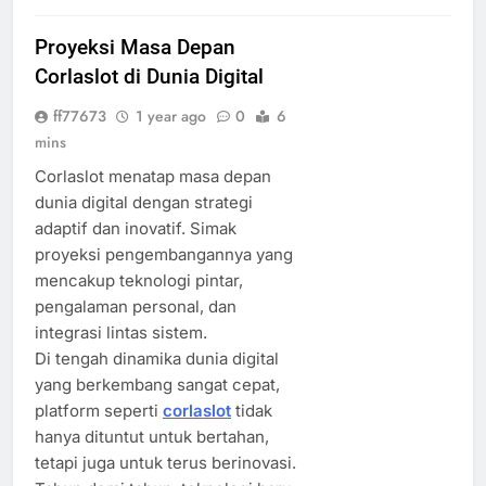
Proyeksi Masa Depan
Corlaslot di Dunia Digital
ff77673
1 year ago
0
6
mins
Corlaslot menatap masa depan
dunia digital dengan strategi
adaptif dan inovatif. Simak
proyeksi pengembangannya yang
mencakup teknologi pintar,
pengalaman personal, dan
integrasi lintas sistem.
Di tengah dinamika dunia digital
yang berkembang sangat cepat,
platform seperti
corlaslot
tidak
hanya dituntut untuk bertahan,
tetapi juga untuk terus berinovasi.