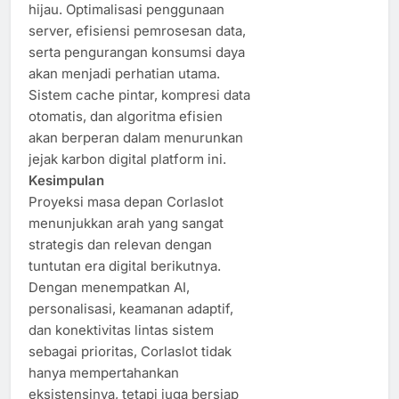
hijau. Optimalisasi penggunaan
server, efisiensi pemrosesan data,
serta pengurangan konsumsi daya
akan menjadi perhatian utama.
Sistem cache pintar, kompresi data
otomatis, dan algoritma efisien
akan berperan dalam menurunkan
jejak karbon digital platform ini.
Kesimpulan
Proyeksi masa depan Corlaslot
menunjukkan arah yang sangat
strategis dan relevan dengan
tuntutan era digital berikutnya.
Dengan menempatkan AI,
personalisasi, keamanan adaptif,
dan konektivitas lintas sistem
sebagai prioritas, Corlaslot tidak
hanya mempertahankan
eksistensinya, tetapi juga bersiap