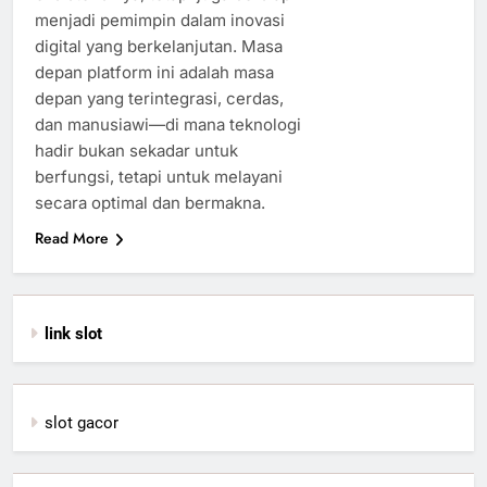
menjadi pemimpin dalam inovasi
digital yang berkelanjutan. Masa
depan platform ini adalah masa
depan yang terintegrasi, cerdas,
dan manusiawi—di mana teknologi
hadir bukan sekadar untuk
berfungsi, tetapi untuk melayani
secara optimal dan bermakna.
Read More
link slot
slot gacor