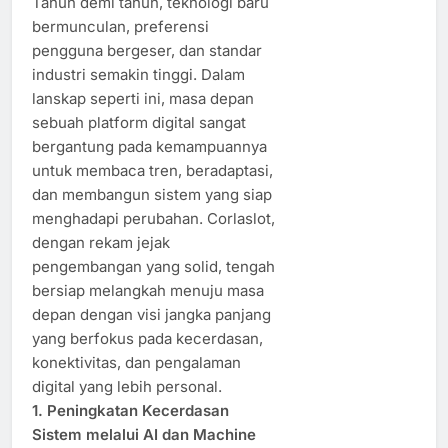
Tahun demi tahun, teknologi baru
bermunculan, preferensi
pengguna bergeser, dan standar
industri semakin tinggi. Dalam
lanskap seperti ini, masa depan
sebuah platform digital sangat
bergantung pada kemampuannya
untuk membaca tren, beradaptasi,
dan membangun sistem yang siap
menghadapi perubahan. Corlaslot,
dengan rekam jejak
pengembangan yang solid, tengah
bersiap melangkah menuju masa
depan dengan visi jangka panjang
yang berfokus pada kecerdasan,
konektivitas, dan pengalaman
digital yang lebih personal.
1. Peningkatan Kecerdasan
Sistem melalui AI dan Machine