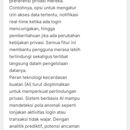
preferensi privasi mereka.
Contohnya, opsi untuk mengatur
izin akses data tertentu, notifikasi
real-time ketika ada login
mencurigakan, hingga
pemberitahuan jika ada perubahan
kebijakan privasi. Semua fitur ini
membantu pengguna merasa lebih
terlindungi sekaligus terlibat
langsung dalam pengelolaan
datanya.
Peran teknologi kecerdasan
buatan (AI) turut dioptimalkan
untuk memperkuat perlindungan
privasi. Sistem berbasis AI mampu
mendeteksi pola anomali seperti
lonjakan aktivitas login atau
transaksi tidak wajar. Dengan
analitik prediktif, potensi ancaman