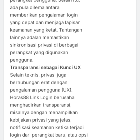
ada pula dilema antara
memberikan pengalaman login
yang cepat dan menjaga lapisan
keamanan yang ketat. Tantangan
lainnya adalah memastikan
sinkronisasi privasi di berbagai
perangkat yang digunakan
pengguna.
Transparansi sebagai Kunci UX
Selain teknis, privasi juga
berhubungan erat dengan
pengalaman pengguna (UX).
Horas88 Link Login berusaha
menghadirkan transparansi,
misalnya dengan menampilkan
kebijakan privasi yang jelas,
notifikasi keamanan ketika terjadi
login dari perangkat baru, atau opsi