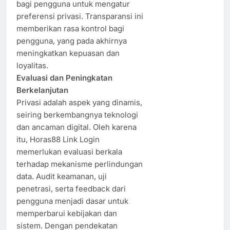
bagi pengguna untuk mengatur
preferensi privasi. Transparansi ini
memberikan rasa kontrol bagi
pengguna, yang pada akhirnya
meningkatkan kepuasan dan
loyalitas.
Evaluasi dan Peningkatan
Berkelanjutan
Privasi adalah aspek yang dinamis,
seiring berkembangnya teknologi
dan ancaman digital. Oleh karena
itu, Horas88 Link Login
memerlukan evaluasi berkala
terhadap mekanisme perlindungan
data. Audit keamanan, uji
penetrasi, serta feedback dari
pengguna menjadi dasar untuk
memperbarui kebijakan dan
sistem. Dengan pendekatan