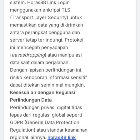
sistem. Horas88 Link Login
menggunakan enkripsi TLS
(Transport Layer Security) untuk
memastikan data yang dikirimkan
antara perangkat pengguna dan
server tetap terlindungi. Protokol
ini mencegah penyadapan
(
eavesdropping
) atau manipulasi
data saat dalam perjalanan.
Dengan lapisan perlindungan ini,
risiko kebocoran informasi sensitif
dapat ditekan seminimal mungkin.
Kesesuaian dengan Regulasi
Perlindungan Data
Perlindungan privasi digital tidak
lepas dari regulasi global seperti
GDPR (General Data Protection
Regulation) atau standar keamanan
regional lainnya.
horas88 link