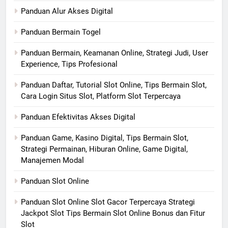
Panduan Alur Akses Digital
Panduan Bermain Togel
Panduan Bermain, Keamanan Online, Strategi Judi, User
Experience, Tips Profesional
Panduan Daftar, Tutorial Slot Online, Tips Bermain Slot,
Cara Login Situs Slot, Platform Slot Terpercaya
Panduan Efektivitas Akses Digital
Panduan Game, Kasino Digital, Tips Bermain Slot,
Strategi Permainan, Hiburan Online, Game Digital,
Manajemen Modal
Panduan Slot Online
Panduan Slot Online Slot Gacor Terpercaya Strategi
Jackpot Slot Tips Bermain Slot Online Bonus dan Fitur
Slot