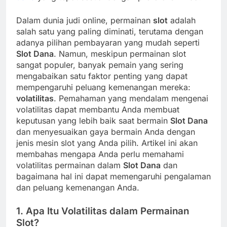
Dalam dunia judi online, permainan
slot
adalah
salah satu yang paling diminati, terutama dengan
adanya pilihan pembayaran yang mudah seperti
Slot Dana
. Namun, meskipun permainan slot
sangat populer, banyak pemain yang sering
mengabaikan satu faktor penting yang dapat
mempengaruhi peluang kemenangan mereka:
volatilitas
. Pemahaman yang mendalam mengenai
volatilitas dapat membantu Anda membuat
keputusan yang lebih baik saat bermain
Slot Dana
dan menyesuaikan gaya bermain Anda dengan
jenis mesin slot yang Anda pilih. Artikel ini akan
membahas mengapa Anda perlu memahami
volatilitas permainan dalam
Slot Dana
dan
bagaimana hal ini dapat memengaruhi pengalaman
dan peluang kemenangan Anda.
1.
Apa Itu Volatilitas dalam Permainan
Slot?