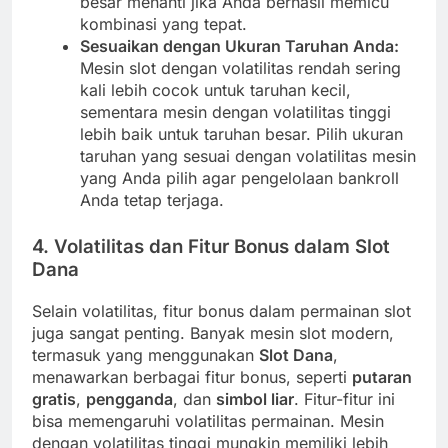
besar menanti jika Anda berhasil memicu
kombinasi yang tepat.
Sesuaikan dengan Ukuran Taruhan Anda:
Mesin slot dengan volatilitas rendah sering
kali lebih cocok untuk taruhan kecil,
sementara mesin dengan volatilitas tinggi
lebih baik untuk taruhan besar. Pilih ukuran
taruhan yang sesuai dengan volatilitas mesin
yang Anda pilih agar pengelolaan bankroll
Anda tetap terjaga.
4.
Volatilitas dan Fitur Bonus dalam Slot
Dana
Selain volatilitas, fitur bonus dalam permainan slot
juga sangat penting. Banyak mesin slot modern,
termasuk yang menggunakan
Slot Dana
,
menawarkan berbagai fitur bonus, seperti
putaran
gratis
,
pengganda
, dan
simbol liar
. Fitur-fitur ini
bisa memengaruhi volatilitas permainan. Mesin
dengan volatilitas tinggi mungkin memiliki lebih