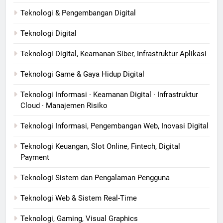
Teknologi & Pengembangan Digital
Teknologi Digital
Teknologi Digital, Keamanan Siber, Infrastruktur Aplikasi
Teknologi Game & Gaya Hidup Digital
Teknologi Informasi · Keamanan Digital · Infrastruktur
Cloud · Manajemen Risiko
Teknologi Informasi, Pengembangan Web, Inovasi Digital
Teknologi Keuangan, Slot Online, Fintech, Digital
Payment
Teknologi Sistem dan Pengalaman Pengguna
Teknologi Web & Sistem Real-Time
Teknologi, Gaming, Visual Graphics