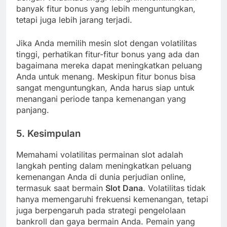
banyak fitur bonus yang lebih menguntungkan,
tetapi juga lebih jarang terjadi.
Jika Anda memilih mesin slot dengan volatilitas
tinggi, perhatikan fitur-fitur bonus yang ada dan
bagaimana mereka dapat meningkatkan peluang
Anda untuk menang. Meskipun fitur bonus bisa
sangat menguntungkan, Anda harus siap untuk
menangani periode tanpa kemenangan yang
panjang.
5.
Kesimpulan
Memahami volatilitas permainan slot adalah
langkah penting dalam meningkatkan peluang
kemenangan Anda di dunia perjudian online,
termasuk saat bermain
Slot Dana
. Volatilitas tidak
hanya memengaruhi frekuensi kemenangan, tetapi
juga berpengaruh pada strategi pengelolaan
bankroll dan gaya bermain Anda. Pemain yang