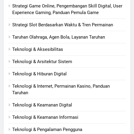
Strategi Game Online, Pengembangan Skill Digital, User
Experience Gaming, Panduan Pemula Game
Strategi Slot Berdasarkan Waktu & Tren Permainan
Taruhan Olahraga, Agen Bola, Layanan Taruhan
Teknologi & Aksesibilitas
Teknologi & Arsitektur Sistem
Teknologi & Hiburan Digital
Teknologi & Internet, Permainan Kasino, Panduan
Taruhan
Teknologi & Keamanan Digital
Teknologi & Keamanan Informasi
Teknologi & Pengalaman Pengguna