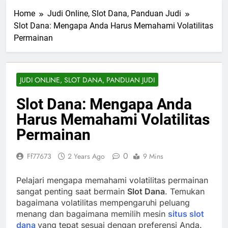
Home
Judi Online, Slot Dana, Panduan Judi
Slot Dana: Mengapa Anda Harus Memahami Volatilitas
Permainan
JUDI ONLINE, SLOT DANA, PANDUAN JUDI
Slot Dana: Mengapa Anda
Harus Memahami Volatilitas
Permainan
0
Ff77673
2 Years Ago
9 Mins
Pelajari mengapa memahami volatilitas permainan
sangat penting saat bermain
Slot Dana
. Temukan
bagaimana volatilitas mempengaruhi peluang
menang dan bagaimana memilih mesin
situs slot
dana
yang tepat sesuai dengan preferensi Anda.