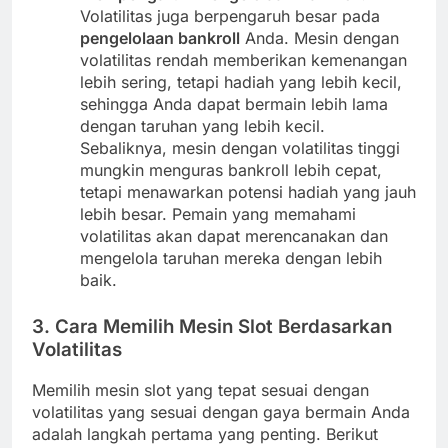
Volatilitas juga berpengaruh besar pada
pengelolaan bankroll
Anda. Mesin dengan
volatilitas rendah memberikan kemenangan
lebih sering, tetapi hadiah yang lebih kecil,
sehingga Anda dapat bermain lebih lama
dengan taruhan yang lebih kecil.
Sebaliknya, mesin dengan volatilitas tinggi
mungkin menguras bankroll lebih cepat,
tetapi menawarkan potensi hadiah yang jauh
lebih besar. Pemain yang memahami
volatilitas akan dapat merencanakan dan
mengelola taruhan mereka dengan lebih
baik.
3.
Cara Memilih Mesin Slot Berdasarkan
Volatilitas
Memilih mesin slot yang tepat sesuai dengan
volatilitas yang sesuai dengan gaya bermain Anda
adalah langkah pertama yang penting. Berikut