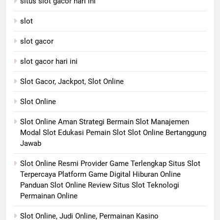
situs slot gacor hari ini
slot
slot gacor
slot gacor hari ini
Slot Gacor, Jackpot, Slot Online
Slot Online
Slot Online Aman Strategi Bermain Slot Manajemen
Modal Slot Edukasi Pemain Slot Slot Online Bertanggung
Jawab
Slot Online Resmi Provider Game Terlengkap Situs Slot
Terpercaya Platform Game Digital Hiburan Online
Panduan Slot Online Review Situs Slot Teknologi
Permainan Online
Slot Online, Judi Online, Permainan Kasino