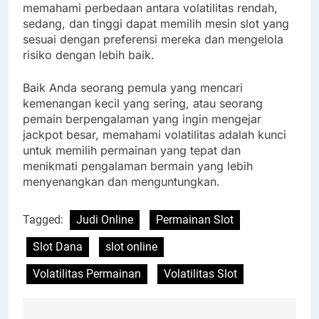
memahami perbedaan antara volatilitas rendah,
sedang, dan tinggi dapat memilih mesin slot yang
sesuai dengan preferensi mereka dan mengelola
risiko dengan lebih baik.
Baik Anda seorang pemula yang mencari
kemenangan kecil yang sering, atau seorang
pemain berpengalaman yang ingin mengejar
jackpot besar, memahami volatilitas adalah kunci
untuk memilih permainan yang tepat dan
menikmati pengalaman bermain yang lebih
menyenangkan dan menguntungkan.
Tagged:
Judi Online
Permainan Slot
Slot Dana
slot online
Volatilitas Permainan
Volatilitas Slot