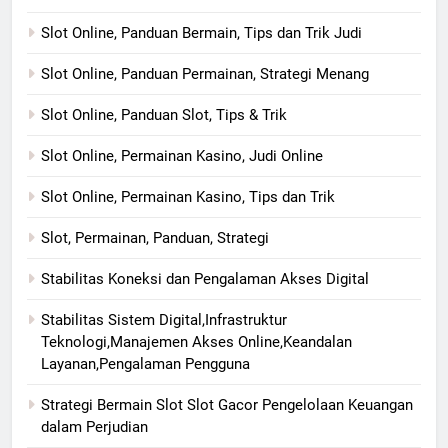
Slot Online, Panduan Bermain, Tips dan Trik Judi
Slot Online, Panduan Permainan, Strategi Menang
Slot Online, Panduan Slot, Tips & Trik
Slot Online, Permainan Kasino, Judi Online
Slot Online, Permainan Kasino, Tips dan Trik
Slot, Permainan, Panduan, Strategi
Stabilitas Koneksi dan Pengalaman Akses Digital
Stabilitas Sistem Digital,Infrastruktur
Teknologi,Manajemen Akses Online,Keandalan
Layanan,Pengalaman Pengguna
Strategi Bermain Slot Slot Gacor Pengelolaan Keuangan
dalam Perjudian