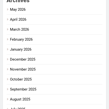
Archives
May 2026
April 2026
March 2026
February 2026
January 2026
December 2025
November 2025
October 2025
September 2025
August 2025