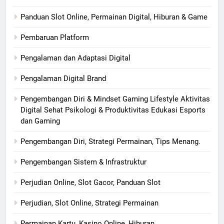
Panduan Slot Online, Permainan Digital, Hiburan & Game
Pembaruan Platform
Pengalaman dan Adaptasi Digital
Pengalaman Digital Brand
Pengembangan Diri & Mindset Gaming Lifestyle Aktivitas
Digital Sehat Psikologi & Produktivitas Edukasi Esports
dan Gaming
Pengembangan Diri, Strategi Permainan, Tips Menang.
Pengembangan Sistem & Infrastruktur
Perjudian Online, Slot Gacor, Panduan Slot
Perjudian, Slot Online, Strategi Permainan
Permainan Kartu, Kasino Online, Hiburan