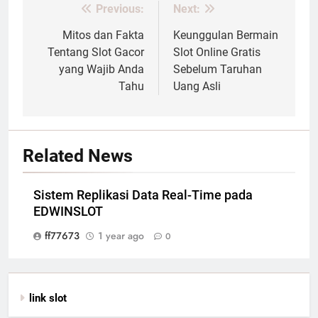
Previous:
Next:
Post
navigation
Mitos dan Fakta
Keunggulan Bermain
Tentang Slot Gacor
Slot Online Gratis
yang Wajib Anda
Sebelum Taruhan
Tahu
Uang Asli
Related News
Sistem Replikasi Data Real-Time pada
EDWINSLOT
ff77673
1 year ago
0
link slot