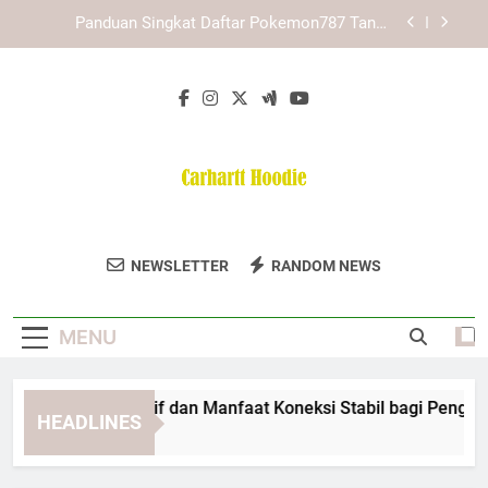
Skip
Cara Memahami Alur Akses Kaya787 Link
to
Alternatif secara Aman dan Terarah
content
Cara Menggunakan LAE138 Link Alternatif dengan
Langkah Mudah Dipahami
Edwinslot Alternatif dan Manfaat Koneksi Stabil
bagi Pengguna dalam Akses Digital Harian
Panduan Singkat Daftar Pokemon787 Tanpa
Kebingungan
Cara Memahami Alur Akses Kaya787 Link
Alternatif secara Aman dan Terarah
Carhartt Hoodie
Dapatkan Koleksi Hoodie Berkualitas Dari
Cara Menggunakan LAE138 Link Alternatif dengan
NEWSLETTER
RANDOM NEWS
Langkah Mudah Dipahami
Carhartt Hoodie.
MENU
winslot Alternatif dan Manfaat Koneksi Stabil bagi Pengguna 
HEADLINES
Months Ago