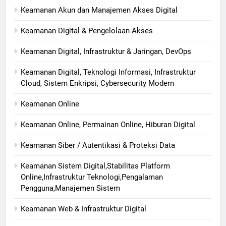
Keamanan Akun dan Manajemen Akses Digital
Keamanan Digital & Pengelolaan Akses
Keamanan Digital, Infrastruktur & Jaringan, DevOps
Keamanan Digital, Teknologi Informasi, Infrastruktur
Cloud, Sistem Enkripsi, Cybersecurity Modern
Keamanan Online
Keamanan Online, Permainan Online, Hiburan Digital
Keamanan Siber / Autentikasi & Proteksi Data
Keamanan Sistem Digital,Stabilitas Platform
Online,Infrastruktur Teknologi,Pengalaman
Pengguna,Manajemen Sistem
Keamanan Web & Infrastruktur Digital