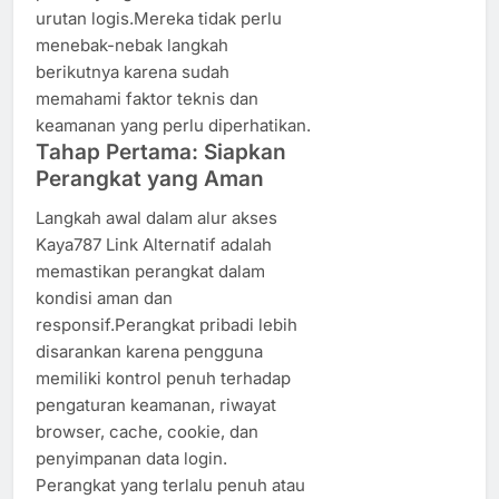
urutan logis.Mereka tidak perlu
menebak-nebak langkah
berikutnya karena sudah
memahami faktor teknis dan
keamanan yang perlu diperhatikan.
Tahap Pertama: Siapkan
Perangkat yang Aman
Langkah awal dalam alur akses
Kaya787 Link Alternatif adalah
memastikan perangkat dalam
kondisi aman dan
responsif.Perangkat pribadi lebih
disarankan karena pengguna
memiliki kontrol penuh terhadap
pengaturan keamanan, riwayat
browser, cache, cookie, dan
penyimpanan data login.
Perangkat yang terlalu penuh atau