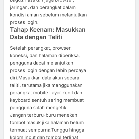
jaringan, dan perangkat dalam
kondisi aman sebelum melanjutkan
proses login.
Tahap Keenam: Masukkan
Data dengan Teliti
Setelah perangkat, browser,
koneksi, dan halaman diperiksa,
pengguna dapat melanjutkan
proses login dengan lebih percaya
diri.Masukkan data akun secara
teliti, terutama jika menggunakan
perangkat mobile.Layar kecil dan
keyboard sentuh sering membuat
pengguna salah mengetik.
Jangan terburu-buru menekan
tombol masuk jika halaman belum
termuat sempurna.Tunggu hingga
kolom input dan tombol terlihat