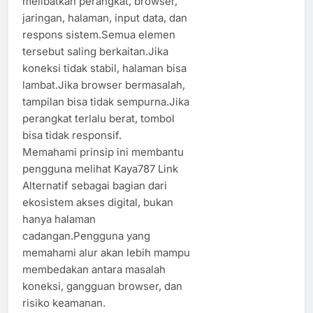
melibatkan perangkat, browser,
jaringan, halaman, input data, dan
respons sistem.Semua elemen
tersebut saling berkaitan.Jika
koneksi tidak stabil, halaman bisa
lambat.Jika browser bermasalah,
tampilan bisa tidak sempurna.Jika
perangkat terlalu berat, tombol
bisa tidak responsif.
Memahami prinsip ini membantu
pengguna melihat Kaya787 Link
Alternatif sebagai bagian dari
ekosistem akses digital, bukan
hanya halaman
cadangan.Pengguna yang
memahami alur akan lebih mampu
membedakan antara masalah
koneksi, gangguan browser, dan
risiko keamanan.