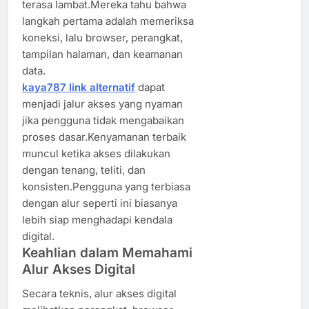
terasa lambat.Mereka tahu bahwa
langkah pertama adalah memeriksa
koneksi, lalu browser, perangkat,
tampilan halaman, dan keamanan
data.
kaya787 link alternatif
dapat
menjadi jalur akses yang nyaman
jika pengguna tidak mengabaikan
proses dasar.Kenyamanan terbaik
muncul ketika akses dilakukan
dengan tenang, teliti, dan
konsisten.Pengguna yang terbiasa
dengan alur seperti ini biasanya
lebih siap menghadapi kendala
digital.
Keahlian dalam Memahami
Alur Akses Digital
Secara teknis, alur akses digital