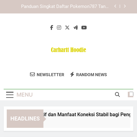
Skip
Cara Memahami Alur Akses Kaya787 Link
to
Alternatif secara Aman dan Terarah
content
Cara Menggunakan LAE138 Link Alternatif dengan
Langkah Mudah Dipahami
Edwinslot Alternatif dan Manfaat Koneksi Stabil
bagi Pengguna dalam Akses Digital Harian
Panduan Singkat Daftar Pokemon787 Tanpa
Kebingungan
Cara Memahami Alur Akses Kaya787 Link
Alternatif secara Aman dan Terarah
Carhartt Hoodie
Dapatkan Koleksi Hoodie Berkualitas Dari
Cara Menggunakan LAE138 Link Alternatif dengan
NEWSLETTER
RANDOM NEWS
Langkah Mudah Dipahami
Carhartt Hoodie.
MENU
winslot Alternatif dan Manfaat Koneksi Stabil bagi Pengguna 
HEADLINES
Months Ago