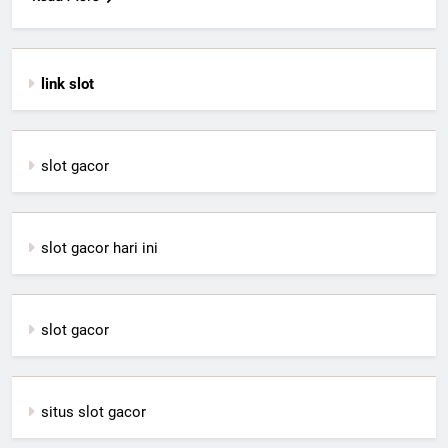
link slot
slot gacor
slot gacor hari ini
slot gacor
situs slot gacor