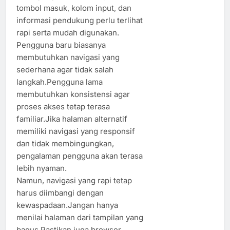
tombol masuk, kolom input, dan
informasi pendukung perlu terlihat
rapi serta mudah digunakan.
Pengguna baru biasanya
membutuhkan navigasi yang
sederhana agar tidak salah
langkah.Pengguna lama
membutuhkan konsistensi agar
proses akses tetap terasa
familiar.Jika halaman alternatif
memiliki navigasi yang responsif
dan tidak membingungkan,
pengalaman pengguna akan terasa
lebih nyaman.
Namun, navigasi yang rapi tetap
harus diimbangi dengan
kewaspadaan.Jangan hanya
menilai halaman dari tampilan yang
bagus.Pastikan juga browser,