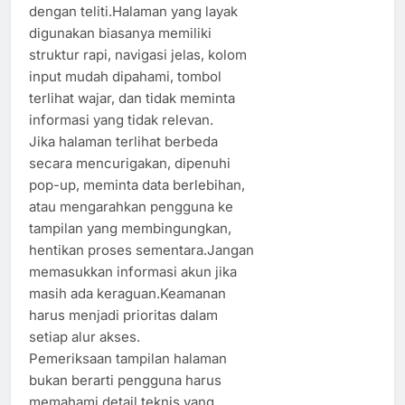
dengan teliti.Halaman yang layak
digunakan biasanya memiliki
struktur rapi, navigasi jelas, kolom
input mudah dipahami, tombol
terlihat wajar, dan tidak meminta
informasi yang tidak relevan.
Jika halaman terlihat berbeda
secara mencurigakan, dipenuhi
pop-up, meminta data berlebihan,
atau mengarahkan pengguna ke
tampilan yang membingungkan,
hentikan proses sementara.Jangan
memasukkan informasi akun jika
masih ada keraguan.Keamanan
harus menjadi prioritas dalam
setiap alur akses.
Pemeriksaan tampilan halaman
bukan berarti pengguna harus
memahami detail teknis yang