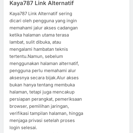
Kaya787 Link Alternatif
Kaya787 Link Alternatif sering
dicari oleh pengguna yang ingin
memahami jalur akses cadangan
ketika halaman utama terasa
lambat, sulit dibuka, atau
mengalami hambatan teknis
tertentu.Namun, sebelum
menggunakan halaman alternatif,
pengguna perlu memahami alur
aksesnya secara bijak.Alur akses
bukan hanya tentang membuka
halaman, tetapi juga mencakup
persiapan perangkat, pemeriksaan
browser, pemilihan jaringan,
verifikasi tampilan halaman, hingga
menjaga privasi setelah proses
login selesai.