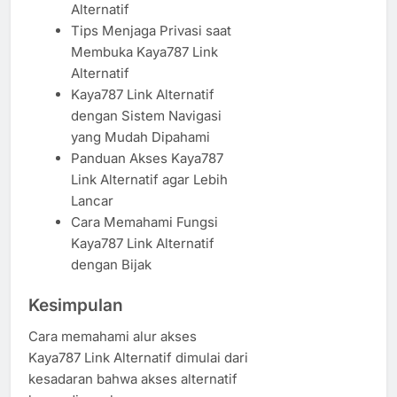
Alternatif
Tips Menjaga Privasi saat
Membuka Kaya787 Link
Alternatif
Kaya787 Link Alternatif
dengan Sistem Navigasi
yang Mudah Dipahami
Panduan Akses Kaya787
Link Alternatif agar Lebih
Lancar
Cara Memahami Fungsi
Kaya787 Link Alternatif
dengan Bijak
Kesimpulan
Cara memahami alur akses
Kaya787 Link Alternatif dimulai dari
kesadaran bahwa akses alternatif