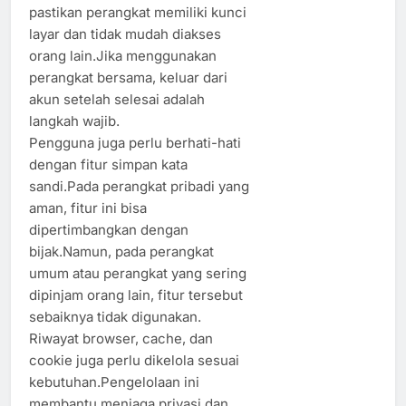
pastikan perangkat memiliki kunci
layar dan tidak mudah diakses
orang lain.Jika menggunakan
perangkat bersama, keluar dari
akun setelah selesai adalah
langkah wajib.
Pengguna juga perlu berhati-hati
dengan fitur simpan kata
sandi.Pada perangkat pribadi yang
aman, fitur ini bisa
dipertimbangkan dengan
bijak.Namun, pada perangkat
umum atau perangkat yang sering
dipinjam orang lain, fitur tersebut
sebaiknya tidak digunakan.
Riwayat browser, cache, dan
cookie juga perlu dikelola sesuai
kebutuhan.Pengelolaan ini
membantu menjaga privasi dan