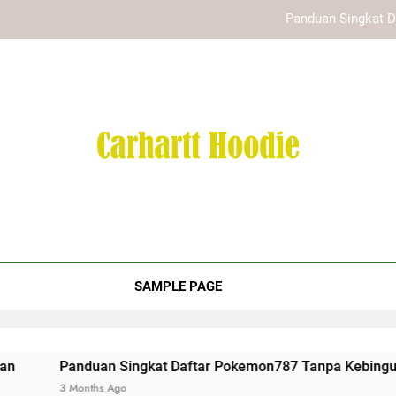
Panduan Singkat 
Cara Memahami Alur Akses Kaya787 Lin
Cara Menggunakan LAE138 Link Alter
Edwinslot Alternatif dan Manfaat Koneksi Stabil ba
Panduan Singkat 
Cara Memahami Alur Akses Kaya787 Lin
hartt Hoodie
oleksi Hoodie Berkualitas Dari Carhartt Hoodie.
Cara Menggunakan LAE138 Link Alter
SAMPLE PAGE
Panduan Singkat Daftar Pokemon787 Tanpa Kebingungan
 Months Ago