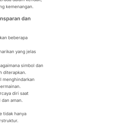
ang kemenangan.
ansparan dan
ikan beberapa
arikan yang jelas
gaimana simbol dan
h diterapkan.
il menghindarkan
permainan.
caya diri saat
l dan aman.
e tidak hanya
struktur.