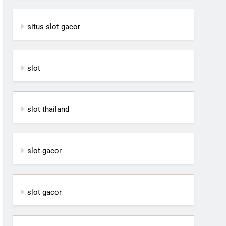
situs slot gacor
slot
slot thailand
slot gacor
slot gacor