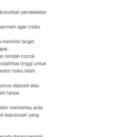
embutuhkan pendekatan
ermain agar risiko
memiliki target
pai.
as rendah cocok
atilitas tinggi untuk
bil risiko lebih
onus deposit atau
in tanpa
sten memantau pola
l keputusan yang
erada dalam kendali,