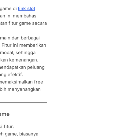
 game di
link slot
an ini membahas
tan fitur game secara
rmain dan berbagai
. Fitur ini memberikan
modal, sehingga
alkan kemenangan.
endapatkan peluang
ng efektif.
 memaksimalkan free
ebih menyenangkan
Game
fitur:
eh game, biasanya