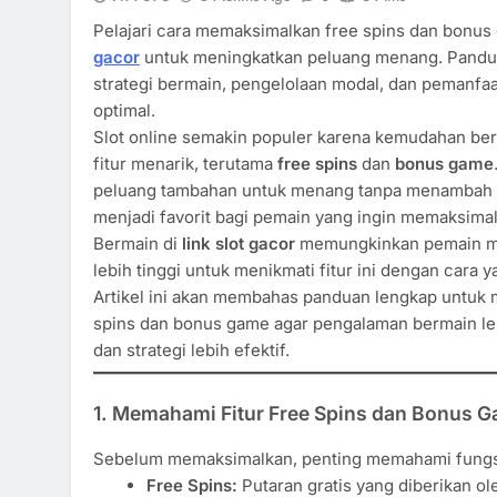
Pelajari cara memaksimalkan free spins dan bonus
gacor
untuk meningkatkan peluang menang. Pandu
strategi bermain, pengelolaan modal, dan pemanfaa
optimal.
Slot online semakin populer karena kemudahan be
fitur menarik, terutama
free spins
dan
bonus game
peluang tambahan untuk menang tanpa menambah 
menjadi favorit bagi pemain yang ingin memaksim
Bermain di
link slot gacor
memungkinkan pemain m
lebih tinggi untuk menikmati fitur ini dengan cara ya
Artikel ini akan membahas panduan lengkap untuk
spins dan bonus game agar pengalaman bermain l
dan strategi lebih efektif.
1. Memahami Fitur Free Spins dan Bonus 
Sebelum memaksimalkan, penting memahami fungsi 
Free Spins:
Putaran gratis yang diberikan ol