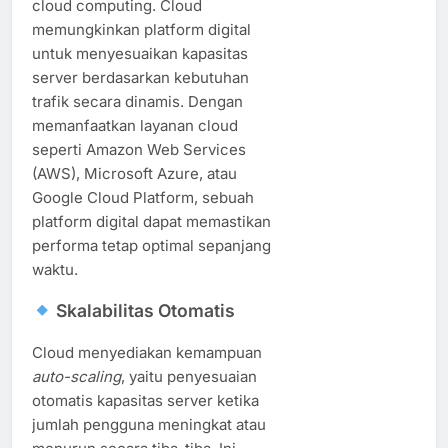
cloud computing. Cloud
memungkinkan platform digital
untuk menyesuaikan kapasitas
server berdasarkan kebutuhan
trafik secara dinamis. Dengan
memanfaatkan layanan cloud
seperti Amazon Web Services
(AWS), Microsoft Azure, atau
Google Cloud Platform, sebuah
platform digital dapat memastikan
performa tetap optimal sepanjang
waktu.
Skalabilitas Otomatis
Cloud menyediakan kemampuan
auto-scaling
, yaitu penyesuaian
otomatis kapasitas server ketika
jumlah pengguna meningkat atau