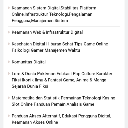
Keamanan Sistem Digital,Stabilitas Platform
Online,Infrastruktur Teknologi,Pengalaman
Pengguna,Manajemen Sistem
Keamanan Web & Infrastruktur Digital
Kesehatan Digital Hiburan Sehat Tips Game Online
Psikologi Gamer Manajemen Waktu
Komunitas Digital
Lore & Dunia Pokémon Edukasi Pop Culture Karakter
Fiksi Ikonik Ilmu & Fantasi Game, Anime & Manga
Sejarah Dunia Fiksi
Matematika dan Statistik Permainan Teknologi Kasino
Slot Online Panduan Pemain Analisis Game
Panduan Akses Alternatif, Edukasi Pengguna Digital,
Keamanan Akses Online