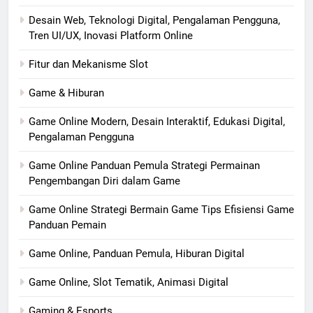
Desain Web, Teknologi Digital, Pengalaman Pengguna,
Tren UI/UX, Inovasi Platform Online
Fitur dan Mekanisme Slot
Game & Hiburan
Game Online Modern, Desain Interaktif, Edukasi Digital,
Pengalaman Pengguna
Game Online Panduan Pemula Strategi Permainan
Pengembangan Diri dalam Game
Game Online Strategi Bermain Game Tips Efisiensi Game
Panduan Pemain
Game Online, Panduan Pemula, Hiburan Digital
Game Online, Slot Tematik, Animasi Digital
Gaming & Esports