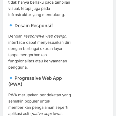
tidak hanya berlaku pada tampilan
visual, tetapi juga pada
infrastruktur yang mendukung.
Desain Responsif
Dengan
responsive web design
,
interface dapat menyesuaikan diri
dengan berbagai ukuran layar
tanpa mengorbankan
fungsionalitas atau kenyamanan
pengguna.
Progressive Web App
(PWA)
PWA merupakan pendekatan yang
semakin populer untuk
memberikan pengalaman seperti
aplikasi asli (
native app
) lewat