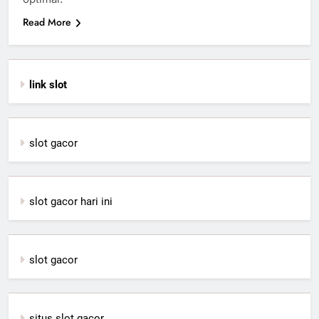
Read More
link slot
slot gacor
slot gacor hari ini
slot gacor
situs slot gacor