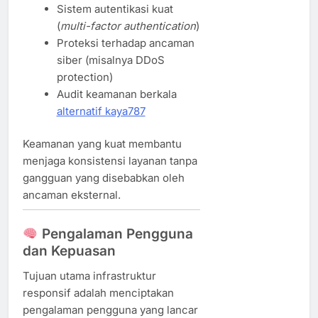
Sistem autentikasi kuat
(
multi-factor authentication
)
Proteksi terhadap ancaman
siber (misalnya DDoS
protection)
Audit keamanan berkala
alternatif kaya787
Keamanan yang kuat membantu
menjaga konsistensi layanan tanpa
gangguan yang disebabkan oleh
ancaman eksternal.
Pengalaman Pengguna
dan Kepuasan
Tujuan utama infrastruktur
responsif adalah menciptakan
pengalaman pengguna yang lancar