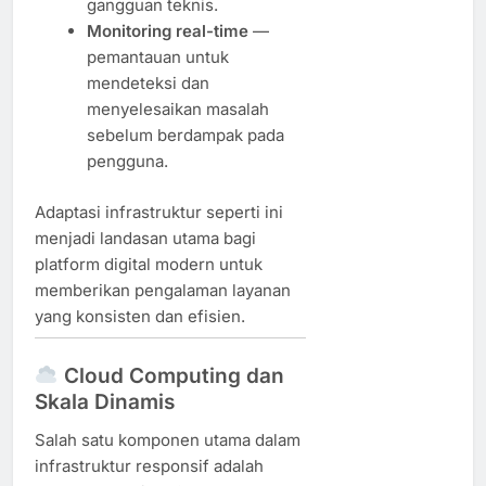
gangguan teknis.
Monitoring real-time
—
pemantauan untuk
mendeteksi dan
menyelesaikan masalah
sebelum berdampak pada
pengguna.
Adaptasi infrastruktur seperti ini
menjadi landasan utama bagi
platform digital modern untuk
memberikan pengalaman layanan
yang konsisten dan efisien.
Cloud Computing dan
Skala Dinamis
Salah satu komponen utama dalam
infrastruktur responsif adalah