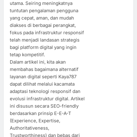
utama. Seiring meningkatnya
tuntutan pengalaman pengguna
yang cepat, aman, dan mudah
diakses di berbagai perangkat,
fokus pada infrastruktur responsif
telah menjadi landasan strategis
bagi platform digital yang ingin
tetap kompetitif.
Dalam artikel ini, kita akan
membahas bagaimana alternatif
layanan digital seperti Kaya787
dapat dilihat melalui kacamata
adaptasi teknologi responsif dan
evolusi infrastruktur digital. Artikel
ini disusun secara SEO-friendly
berdasarkan prinsip E-E-A-T
(Experience, Expertise,
Authoritativeness,
Trustworthiness) dan bebas dari