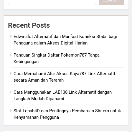
Recent Posts
Edwinslot Alternatif dan Manfaat Koneksi Stabil bagi
Pengguna dalam Akses Digital Harian
Panduan Singkat Daftar Pokemon787 Tanpa
Kebingungan
Cara Memahami Alur Akses Kaya787 Link Alternatif
secara Aman dan Terarah
Cara Menggunakan LAE138 Link Alternatif dengan
Langkah Mudah Dipahami
Slot Lebah4D dan Pentingnya Pembaruan Sistem untuk
Kenyamanan Pengguna