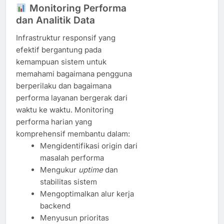
Monitoring Performa
dan Analitik Data
Infrastruktur responsif yang
efektif bergantung pada
kemampuan sistem untuk
memahami bagaimana pengguna
berperilaku dan bagaimana
performa layanan bergerak dari
waktu ke waktu. Monitoring
performa harian yang
komprehensif membantu dalam:
Mengidentifikasi origin dari
masalah performa
Mengukur
uptime
dan
stabilitas sistem
Mengoptimalkan alur kerja
backend
Menyusun prioritas