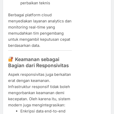
perbaikan teknis
Berbagai platform cloud
menyediakan layanan analytics dan
monitoring real-time yang
memudahkan tim pengembang
untuk mengambil keputusan cepat
berdasarkan data.
Keamanan sebagai
Bagian dari Responsivitas
Aspek responsivitas juga berkaitan
erat dengan keamanan.
Infrastruktur responsif tidak boleh
mengorbankan keamanan demi
kecepatan. Oleh karena itu, sistem
modern juga mengintegrasikan:
Enkripsi data end-to-end