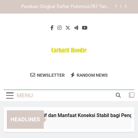
Skip
Cara Memahami Alur Akses Kaya787 Link
to
Alternatif secara Aman dan Terarah
content
Cara Menggunakan LAE138 Link Alternatif dengan
Langkah Mudah Dipahami
Edwinslot Alternatif dan Manfaat Koneksi Stabil
bagi Pengguna dalam Akses Digital Harian
Panduan Singkat Daftar Pokemon787 Tanpa
Kebingungan
Cara Memahami Alur Akses Kaya787 Link
Alternatif secara Aman dan Terarah
Carhartt Hoodie
Dapatkan Koleksi Hoodie Berkualitas Dari
Cara Menggunakan LAE138 Link Alternatif dengan
NEWSLETTER
RANDOM NEWS
Langkah Mudah Dipahami
Carhartt Hoodie.
MENU
winslot Alternatif dan Manfaat Koneksi Stabil bagi Pengguna 
HEADLINES
Months Ago