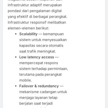
infrastruktur adaptif merupakan
pondasi dari pengalaman digital
yang efektif di berbagai perangkat.
Infrastruktur responsif melibatkan
elemen-elemen berikut:
Scalability
— kemampuan
sistem untuk menyesuaikan
kapasitas secara otomatis
saat trafik meningkat.
Low latency access
—
mempercepat respons
sistem terhadap permintaan,
terutama pada perangkat
mobile.
Failover & redundancy
—
mekanisme cadangan untuk
menjaga layanan tetap
berjalan saat terjadi