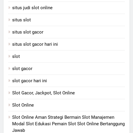
situs judi slot online
situs slot
situs slot gacor
situs slot gacor hari ini
slot
slot gacor
slot gacor hari ini
Slot Gacor, Jackpot, Slot Online
Slot Online
Slot Online Aman Strategi Bermain Slot Manajemen
Modal Slot Edukasi Pemain Slot Slot Online Bertanggung
Jawab