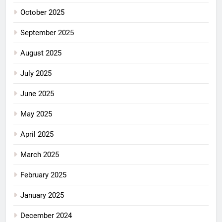
October 2025
September 2025
August 2025
July 2025
June 2025
May 2025
April 2025
March 2025
February 2025
January 2025
December 2024