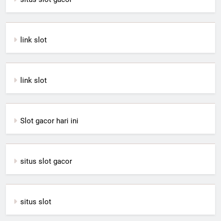
link slot
link slot
Slot gacor hari ini
situs slot gacor
situs slot