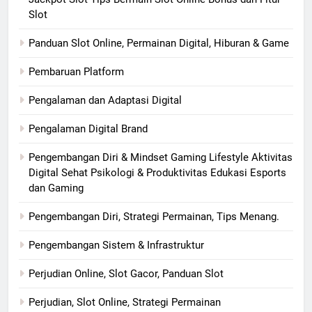
Slot
Panduan Slot Online, Permainan Digital, Hiburan & Game
Pembaruan Platform
Pengalaman dan Adaptasi Digital
Pengalaman Digital Brand
Pengembangan Diri & Mindset Gaming Lifestyle Aktivitas
Digital Sehat Psikologi & Produktivitas Edukasi Esports
dan Gaming
Pengembangan Diri, Strategi Permainan, Tips Menang.
Pengembangan Sistem & Infrastruktur
Perjudian Online, Slot Gacor, Panduan Slot
Perjudian, Slot Online, Strategi Permainan