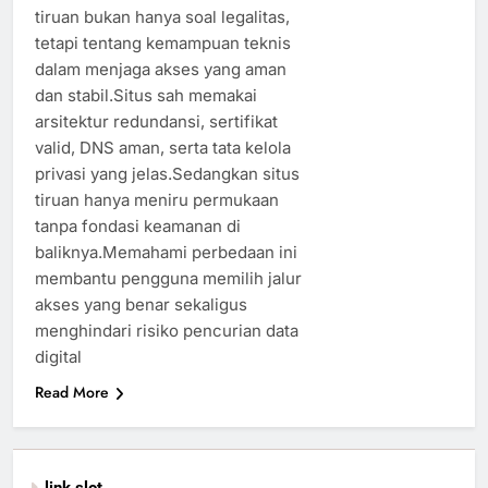
tiruan bukan hanya soal legalitas,
tetapi tentang kemampuan teknis
dalam menjaga akses yang aman
dan stabil.Situs sah memakai
arsitektur redundansi, sertifikat
valid, DNS aman, serta tata kelola
privasi yang jelas.Sedangkan situs
tiruan hanya meniru permukaan
tanpa fondasi keamanan di
baliknya.Memahami perbedaan ini
membantu pengguna memilih jalur
akses yang benar sekaligus
menghindari risiko pencurian data
digital
Read More