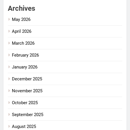
Archives
May 2026
April 2026
March 2026
February 2026
January 2026
December 2025
November 2025
October 2025
September 2025
August 2025