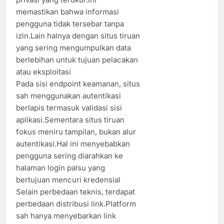
memastikan bahwa informasi
pengguna tidak tersebar tanpa
izin.Lain halnya dengan situs tiruan
yang sering mengumpulkan data
berlebihan untuk tujuan pelacakan
atau eksploitasi
Pada sisi endpoint keamanan, situs
sah menggunakan autentikasi
berlapis termasuk validasi sisi
aplikasi.Sementara situs tiruan
fokus meniru tampilan, bukan alur
autentikasi.Hal ini menyebabkan
pengguna sering diarahkan ke
halaman login palsu yang
bertujuan mencuri kredensial
Selain perbedaan teknis, terdapat
perbedaan distribusi link.Platform
sah hanya menyebarkan link