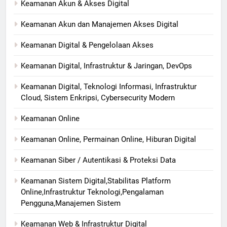
Keamanan Akun & Akses Digital
Keamanan Akun dan Manajemen Akses Digital
Keamanan Digital & Pengelolaan Akses
Keamanan Digital, Infrastruktur & Jaringan, DevOps
Keamanan Digital, Teknologi Informasi, Infrastruktur
Cloud, Sistem Enkripsi, Cybersecurity Modern
Keamanan Online
Keamanan Online, Permainan Online, Hiburan Digital
Keamanan Siber / Autentikasi & Proteksi Data
Keamanan Sistem Digital,Stabilitas Platform
Online,Infrastruktur Teknologi,Pengalaman
Pengguna,Manajemen Sistem
Keamanan Web & Infrastruktur Digital