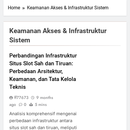
Home
Keamanan Akses & Infrastruktur Sistem
Keamanan Akses & Infrastruktur
Sistem
Perbandingan Infrastruktur
Situs Slot Sah dan Tiruan:
Perbedaan Arsitektur,
Keamanan, dan Tata Kelola
Teknis
ff77673
9 months
ago
0
5 mins
Analisis komprehensif mengenai
perbedaan infrastruktur antara
situs slot sah dan tiruan, meliputi