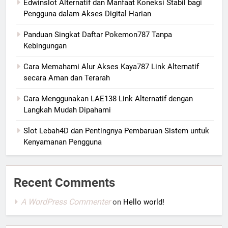
Edwinslot Alternatif dan Manfaat Koneksi Stabil bagi
Pengguna dalam Akses Digital Harian
Panduan Singkat Daftar Pokemon787 Tanpa
Kebingungan
Cara Memahami Alur Akses Kaya787 Link Alternatif
secara Aman dan Terarah
Cara Menggunakan LAE138 Link Alternatif dengan
Langkah Mudah Dipahami
Slot Lebah4D dan Pentingnya Pembaruan Sistem untuk
Kenyamanan Pengguna
Recent Comments
A WordPress Commenter
on
Hello world!