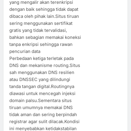
yang mengalir akan terenkripsi
dengan baik sehingga tidak dapat
dibaca oleh pihak lain.Situs tiruan
sering menggunakan sertifikat
gratis yang tidak tervalidasi,
bahkan sebagian memakai koneksi
tanpa enkripsi sehingga rawan
pencurian data
Perbedaan ketiga terletak pada
DNS dan mekanisme routing.Situs
sah menggunakan DNS resilien
atau DNSSEC yang dilindungi
tanda tangan digital.Routingnya
diawasi untuk mencegah injeksi
domain palsu.Sementara situs
tiruan umumnya memakai DNS
tidak aman dan sering berpindah
registrar agar sulit dilacak.Kondisi
ini menyebabkan ketidakstabilan