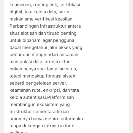
keamanan, routing link, sertifikasi
digital, tata kelola data, serta
mekanisme verifikasi keaslian.
Perbandingan infrastruktur antara
situs slot sah dan tiruan penting
untuk dipahami agar pengguna
dapat mengetahui jalur akses yang
benar dan menghindari ancaman
manipulasi data.Infrastruktur
bukan hanya soal tampilan situs,
tetapi mencakup fondasi sistem
seperti pengelolaan server,
keamanan rute, enkripsi, dan tata
kelola autentikasi.Platform sah
membangun ekosistem yang
terstruktur sementara tiruan
umumnya hanya meniru antarmuka
tanpa dukungan infrastruktur di
baliknya