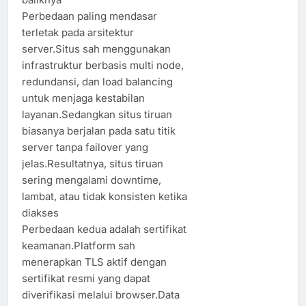
Perbedaan paling mendasar
terletak pada arsitektur
server.Situs sah menggunakan
infrastruktur berbasis multi node,
redundansi, dan load balancing
untuk menjaga kestabilan
layanan.Sedangkan situs tiruan
biasanya berjalan pada satu titik
server tanpa failover yang
jelas.Resultatnya, situs tiruan
sering mengalami downtime,
lambat, atau tidak konsisten ketika
diakses
Perbedaan kedua adalah sertifikat
keamanan.Platform sah
menerapkan TLS aktif dengan
sertifikat resmi yang dapat
diverifikasi melalui browser.Data