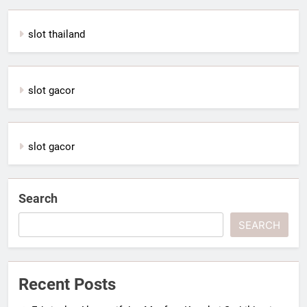
slot thailand
slot gacor
slot gacor
Search
SEARCH
Recent Posts