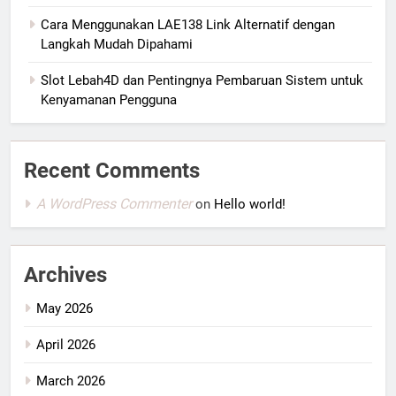
Cara Menggunakan LAE138 Link Alternatif dengan
Langkah Mudah Dipahami
Slot Lebah4D dan Pentingnya Pembaruan Sistem untuk
Kenyamanan Pengguna
Recent Comments
A WordPress Commenter
on
Hello world!
Archives
May 2026
April 2026
March 2026