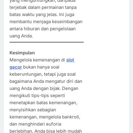
yang menguntungkan, daripada
terjebak dalam permainan tanpa
batas waktu yang jelas. Ini juga
membantu menjaga keseimbangan
antara hiburan dan pengelolaan
uang Anda.
Kesimpulan
Mengelola kemenangan di
slot
gacor
bukan hanya soal
keberuntungan, tetapi juga soal
bagaimana Anda mengatur diri dan
uang Anda dengan bijak. Dengan
mengikuti tips-tips seperti
menetapkan batas kemenangan,
menyisihkan sebagian
kemenangan, mengelola bankroll,
dan menghindari euforia
berlebihan, Anda bisa lebih mudah