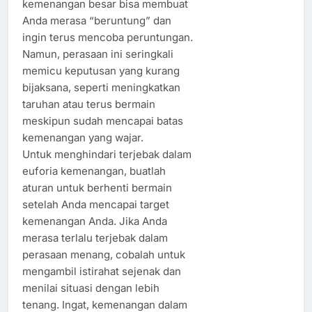
kemenangan besar bisa membuat
Anda merasa “beruntung” dan
ingin terus mencoba peruntungan.
Namun, perasaan ini seringkali
memicu keputusan yang kurang
bijaksana, seperti meningkatkan
taruhan atau terus bermain
meskipun sudah mencapai batas
kemenangan yang wajar.
Untuk menghindari terjebak dalam
euforia kemenangan, buatlah
aturan untuk berhenti bermain
setelah Anda mencapai target
kemenangan Anda. Jika Anda
merasa terlalu terjebak dalam
perasaan menang, cobalah untuk
mengambil istirahat sejenak dan
menilai situasi dengan lebih
tenang. Ingat, kemenangan dalam