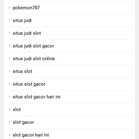
pokemon787
situs judi
situs judi slot
situs judi slot gacor
situs judi slot online
situs slot
situs slot gacor
situs slot gacor hari ini
slot
slot gacor
slot gacor hari ini