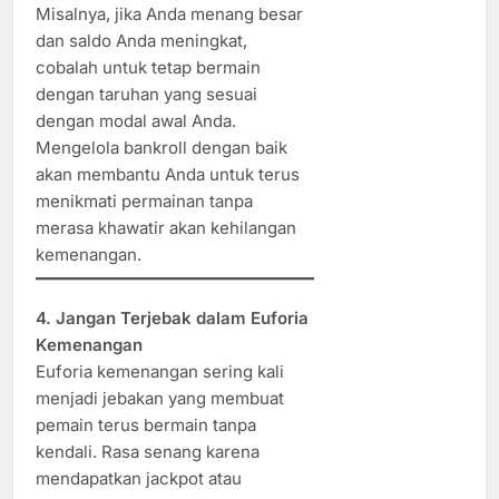
Misalnya, jika Anda menang besar
dan saldo Anda meningkat,
cobalah untuk tetap bermain
dengan taruhan yang sesuai
dengan modal awal Anda.
Mengelola bankroll dengan baik
akan membantu Anda untuk terus
menikmati permainan tanpa
merasa khawatir akan kehilangan
kemenangan.
4. Jangan Terjebak dalam Euforia
Kemenangan
Euforia kemenangan sering kali
menjadi jebakan yang membuat
pemain terus bermain tanpa
kendali. Rasa senang karena
mendapatkan jackpot atau