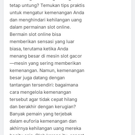
tetap untung? Temukan tips praktis
untuk mengatur kemenangan Anda
dan menghindari kehilangan uang
dalam permainan slot online.
Bermain slot online bisa
memberikan sensasi yang luar
biasa, terutama ketika Anda
menang besar di mesin slot gacor
—mesin yang sering memberikan
kemenangan. Namun, kemenangan
besar juga datang dengan
tantangan tersendiri: bagaimana
cara mengelola kemenangan
tersebut agar tidak cepat hilang
dan berakhir dengan kerugian?
Banyak pemain yang terjebak
dalam euforia kemenangan dan
akhirnya kehilangan uang mereka