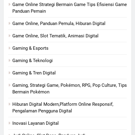
Game Online Strategi Bermain Game Tips Efisiensi Game
Panduan Pemain
Game Online, Panduan Pemula, Hiburan Digital
Game Online, Slot Tematik, Animasi Digital
Gaming & Esports
Gaming & Teknologi
Gaming & Tren Digital
Gaming, Strategi Game, Pokémon, RPG, Pop Culture, Tips
Bermain Pokémon
Hiburan Digital Modern,Platform Online Responsif,
Pengalaman Pengguna Digital
Inovasi Layanan Digital