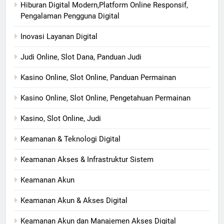
Hiburan Digital Modern,Platform Online Responsif,
Pengalaman Pengguna Digital
Inovasi Layanan Digital
Judi Online, Slot Dana, Panduan Judi
Kasino Online, Slot Online, Panduan Permainan
Kasino Online, Slot Online, Pengetahuan Permainan
Kasino, Slot Online, Judi
Keamanan & Teknologi Digital
Keamanan Akses & Infrastruktur Sistem
Keamanan Akun
Keamanan Akun & Akses Digital
Keamanan Akun dan Manajemen Akses Digital