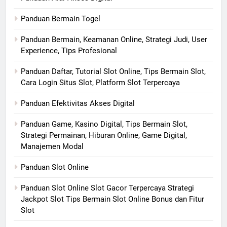
Panduan Bermain Togel
Panduan Bermain, Keamanan Online, Strategi Judi, User
Experience, Tips Profesional
Panduan Daftar, Tutorial Slot Online, Tips Bermain Slot,
Cara Login Situs Slot, Platform Slot Terpercaya
Panduan Efektivitas Akses Digital
Panduan Game, Kasino Digital, Tips Bermain Slot,
Strategi Permainan, Hiburan Online, Game Digital,
Manajemen Modal
Panduan Slot Online
Panduan Slot Online Slot Gacor Terpercaya Strategi
Jackpot Slot Tips Bermain Slot Online Bonus dan Fitur
Slot