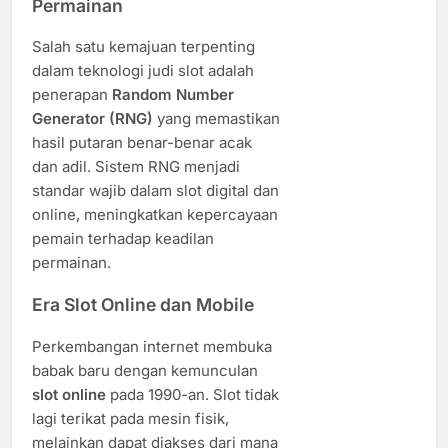
Permainan
Salah satu kemajuan terpenting
dalam teknologi judi slot adalah
penerapan
Random Number
Generator (RNG)
yang memastikan
hasil putaran benar-benar acak
dan adil. Sistem RNG menjadi
standar wajib dalam slot digital dan
online, meningkatkan kepercayaan
pemain terhadap keadilan
permainan.
Era Slot Online dan Mobile
Perkembangan internet membuka
babak baru dengan kemunculan
slot online
pada 1990-an. Slot tidak
lagi terikat pada mesin fisik,
melainkan dapat diakses dari mana