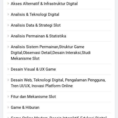
Akses Alternatif & Infrastruktur Digital
Analisis & Teknologi Digital
Analisis Data & Strategi Slot
Analisis Permainan & Statistika
Analisis Sistem Permainan,Struktur Game
Digital,Observasi Detail,Desain Interaksi,Studi
Mekanisme Slot
Desain Visual & UX Game
Desain Web, Teknologi Digital, Pengalaman Pengguna,
Tren UI/UX, Inovasi Platform Online
Fitur dan Mekanisme Slot
Game & Hiburan