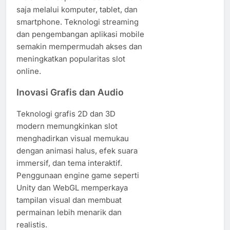
saja melalui komputer, tablet, dan
smartphone. Teknologi streaming
dan pengembangan aplikasi mobile
semakin mempermudah akses dan
meningkatkan popularitas slot
online.
Inovasi Grafis dan Audio
Teknologi grafis 2D dan 3D
modern memungkinkan slot
menghadirkan visual memukau
dengan animasi halus, efek suara
immersif, dan tema interaktif.
Penggunaan engine game seperti
Unity dan WebGL memperkaya
tampilan visual dan membuat
permainan lebih menarik dan
realistis.