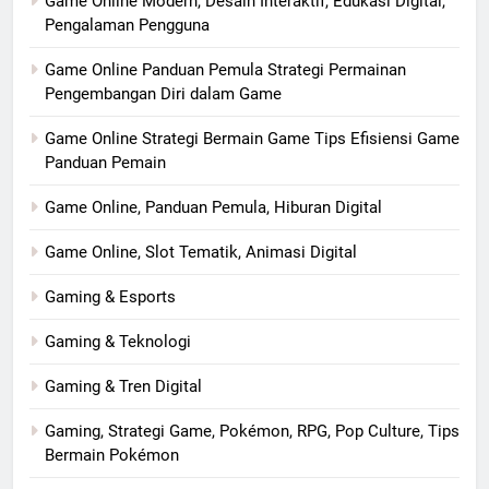
Game Online Modern, Desain Interaktif, Edukasi Digital,
Pengalaman Pengguna
Game Online Panduan Pemula Strategi Permainan
Pengembangan Diri dalam Game
Game Online Strategi Bermain Game Tips Efisiensi Game
Panduan Pemain
Game Online, Panduan Pemula, Hiburan Digital
Game Online, Slot Tematik, Animasi Digital
Gaming & Esports
Gaming & Teknologi
Gaming & Tren Digital
Gaming, Strategi Game, Pokémon, RPG, Pop Culture, Tips
Bermain Pokémon