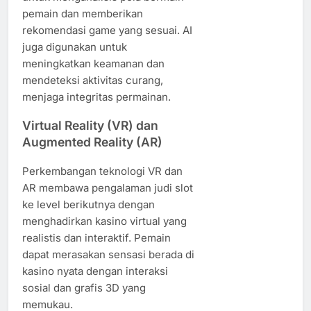
pemain dan memberikan
rekomendasi game yang sesuai. AI
juga digunakan untuk
meningkatkan keamanan dan
mendeteksi aktivitas curang,
menjaga integritas permainan.
Virtual Reality (VR) dan
Augmented Reality (AR)
Perkembangan teknologi VR dan
AR membawa pengalaman judi slot
ke level berikutnya dengan
menghadirkan kasino virtual yang
realistis dan interaktif. Pemain
dapat merasakan sensasi berada di
kasino nyata dengan interaksi
sosial dan grafis 3D yang
memukau.