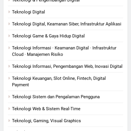
Teknologi & Pengembangan Digital
Teknologi Digital
Teknologi Digital, Keamanan Siber, Infrastruktur Aplikasi
Teknologi Game & Gaya Hidup Digital
Teknologi Informasi · Keamanan Digital · Infrastruktur
Cloud · Manajemen Risiko
Teknologi Informasi, Pengembangan Web, Inovasi Digital
Teknologi Keuangan, Slot Online, Fintech, Digital
Payment
Teknologi Sistem dan Pengalaman Pengguna
Teknologi Web & Sistem Real-Time
Teknologi, Gaming, Visual Graphics