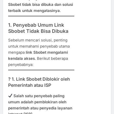
Sbobet tidak bisa dibuka dan solusi
terbaik untuk mengatasinya
.
1. Penyebab Umum Link
Sbobet Tidak Bisa Dibuka
Sebelum mencari solusi, penting
untuk memahami penyebab utama
mengapa
link Sbobet mengalami
kendala akses
. Berikut beberapa
penyebabnya:
? 1. Link Sbobet Diblokir oleh
Pemerintah atau ISP
Salah satu penyebab paling
umum adalah pemblokiran oleh
pemerintah atau penyedia layanan