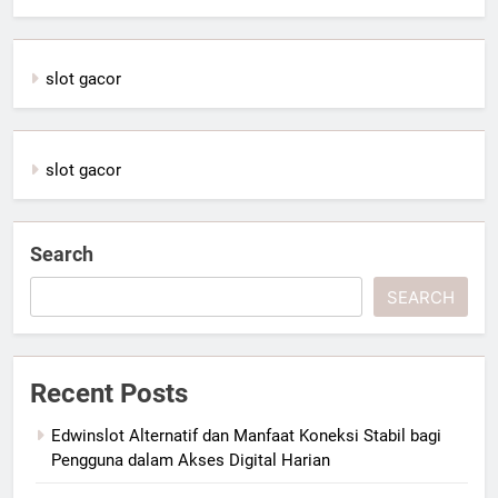
slot gacor
slot gacor
Search
SEARCH
Recent Posts
Edwinslot Alternatif dan Manfaat Koneksi Stabil bagi
Pengguna dalam Akses Digital Harian