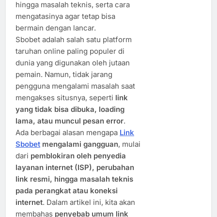
hingga masalah teknis, serta cara
mengatasinya agar tetap bisa
bermain dengan lancar.
Sbobet adalah salah satu platform
taruhan online paling populer di
dunia yang digunakan oleh jutaan
pemain. Namun, tidak jarang
pengguna mengalami masalah saat
mengakses situsnya, seperti
link
yang tidak bisa dibuka, loading
lama, atau muncul pesan error
.
Ada berbagai alasan mengapa
Link
Sbobet
mengalami gangguan
, mulai
dari
pemblokiran oleh penyedia
layanan internet (ISP), perubahan
link resmi, hingga masalah teknis
pada perangkat atau koneksi
internet
. Dalam artikel ini, kita akan
membahas
penyebab umum link