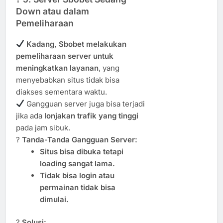
Down atau dalam
Pemeliharaan
Kadang, Sbobet melakukan
pemeliharaan server untuk
meningkatkan layanan
, yang
menyebabkan situs tidak bisa
diakses sementara waktu.
Gangguan server juga bisa terjadi
jika ada
lonjakan trafik yang tinggi
pada jam sibuk.
?
Tanda-Tanda Gangguan Server:
Situs bisa dibuka tetapi
loading sangat lama.
Tidak bisa login atau
permainan tidak bisa
dimulai.
?
Solusi: