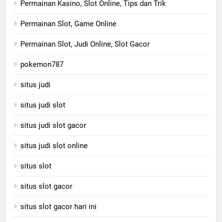
Permainan Kasino, Slot Online, Tips dan Trik
Permainan Slot, Game Online
Permainan Slot, Judi Online, Slot Gacor
pokemon787
situs judi
situs judi slot
situs judi slot gacor
situs judi slot online
situs slot
situs slot gacor
situs slot gacor hari ini