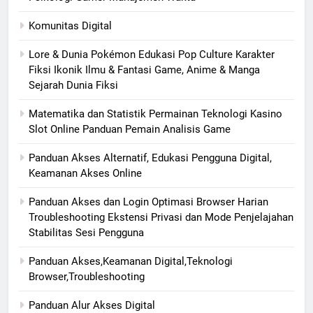
Komunitas Digital
Lore & Dunia Pokémon Edukasi Pop Culture Karakter
Fiksi Ikonik Ilmu & Fantasi Game, Anime & Manga
Sejarah Dunia Fiksi
Matematika dan Statistik Permainan Teknologi Kasino
Slot Online Panduan Pemain Analisis Game
Panduan Akses Alternatif, Edukasi Pengguna Digital,
Keamanan Akses Online
Panduan Akses dan Login Optimasi Browser Harian
Troubleshooting Ekstensi Privasi dan Mode Penjelajahan
Stabilitas Sesi Pengguna
Panduan Akses,Keamanan Digital,Teknologi
Browser,Troubleshooting
Panduan Alur Akses Digital