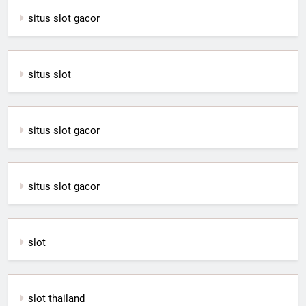
situs slot gacor
situs slot
situs slot gacor
situs slot gacor
slot
slot thailand