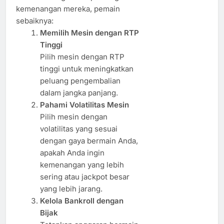
kemenangan mereka, pemain
sebaiknya:
Memilih Mesin dengan RTP
Tinggi
Pilih mesin dengan RTP
tinggi untuk meningkatkan
peluang pengembalian
dalam jangka panjang.
Pahami Volatilitas Mesin
Pilih mesin dengan
volatilitas yang sesuai
dengan gaya bermain Anda,
apakah Anda ingin
kemenangan yang lebih
sering atau jackpot besar
yang lebih jarang.
Kelola Bankroll dengan
Bijak