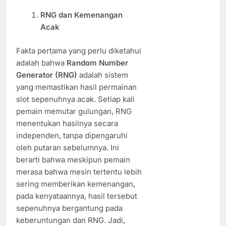
RNG dan Kemenangan
Acak
Fakta pertama yang perlu diketahui
adalah bahwa
Random Number
Generator (RNG)
adalah sistem
yang memastikan hasil permainan
slot sepenuhnya acak. Setiap kali
pemain memutar gulungan, RNG
menentukan hasilnya secara
independen, tanpa dipengaruhi
oleh putaran sebelumnya. Ini
berarti bahwa meskipun pemain
merasa bahwa mesin tertentu lebih
sering memberikan kemenangan,
pada kenyataannya, hasil tersebut
sepenuhnya bergantung pada
keberuntungan dan RNG. Jadi,