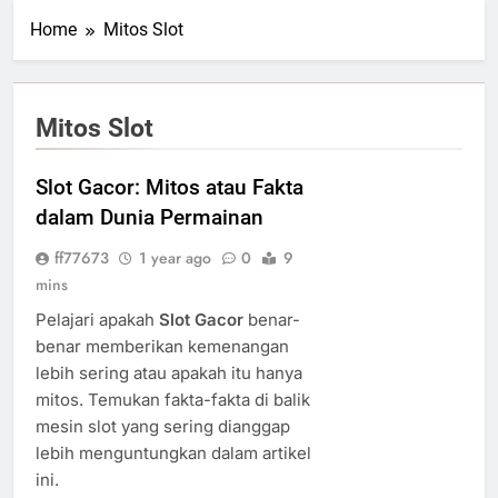
Home
Mitos Slot
Mitos Slot
Slot Gacor: Mitos atau Fakta
dalam Dunia Permainan
ff77673
1 year ago
0
9
mins
Pelajari apakah
Slot Gacor
benar-
benar memberikan kemenangan
lebih sering atau apakah itu hanya
mitos. Temukan fakta-fakta di balik
mesin slot yang sering dianggap
lebih menguntungkan dalam artikel
ini.