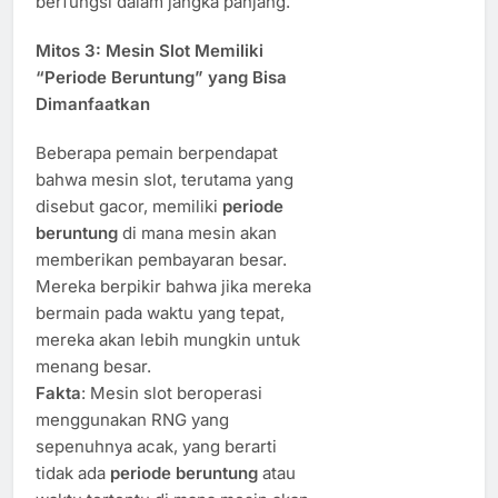
berfungsi dalam jangka panjang.
Mitos 3:
Mesin Slot Memiliki
“Periode Beruntung” yang Bisa
Dimanfaatkan
Beberapa pemain berpendapat
bahwa mesin slot, terutama yang
disebut gacor, memiliki
periode
beruntung
di mana mesin akan
memberikan pembayaran besar.
Mereka berpikir bahwa jika mereka
bermain pada waktu yang tepat,
mereka akan lebih mungkin untuk
menang besar.
Fakta
: Mesin slot beroperasi
menggunakan RNG yang
sepenuhnya acak, yang berarti
tidak ada
periode beruntung
atau