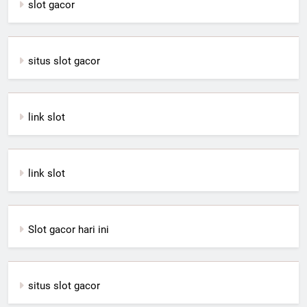
slot gacor
situs slot gacor
link slot
link slot
Slot gacor hari ini
situs slot gacor