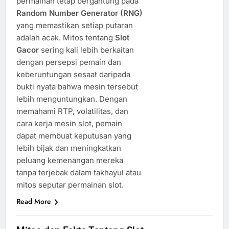
permainan tetap bergantung pada
Random Number Generator (RNG)
yang memastikan setiap putaran
adalah acak. Mitos tentang
Slot
Gacor
sering kali lebih berkaitan
dengan persepsi pemain dan
keberuntungan sesaat daripada
bukti nyata bahwa mesin tersebut
lebih menguntungkan. Dengan
memahami RTP, volatilitas, dan
cara kerja mesin slot, pemain
dapat membuat keputusan yang
lebih bijak dan meningkatkan
peluang kemenangan mereka
tanpa terjebak dalam takhayul atau
mitos seputar permainan slot.
Read More