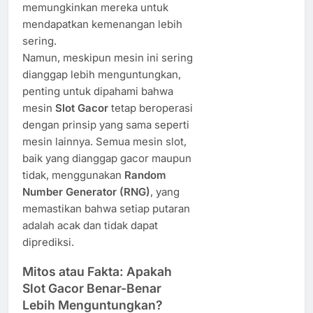
memungkinkan mereka untuk
mendapatkan kemenangan lebih
sering.
Namun, meskipun mesin ini sering
dianggap lebih menguntungkan,
penting untuk dipahami bahwa
mesin
Slot Gacor
tetap beroperasi
dengan prinsip yang sama seperti
mesin lainnya. Semua mesin slot,
baik yang dianggap gacor maupun
tidak, menggunakan
Random
Number Generator (RNG)
, yang
memastikan bahwa setiap putaran
adalah acak dan tidak dapat
diprediksi.
Mitos atau Fakta: Apakah
Slot Gacor Benar-Benar
Lebih Menguntungkan?