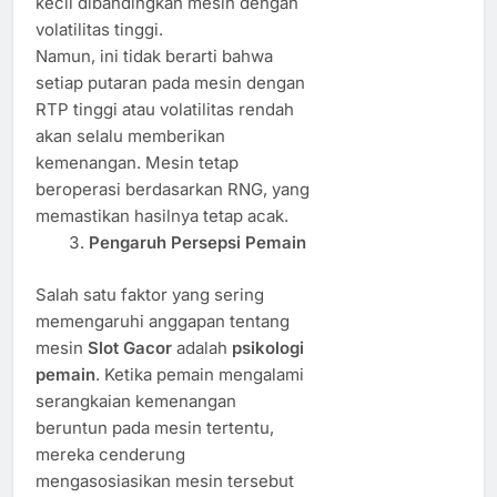
kecil dibandingkan mesin dengan
volatilitas tinggi.
Namun, ini tidak berarti bahwa
setiap putaran pada mesin dengan
RTP tinggi atau volatilitas rendah
akan selalu memberikan
kemenangan. Mesin tetap
beroperasi berdasarkan RNG, yang
memastikan hasilnya tetap acak.
Pengaruh Persepsi Pemain
Salah satu faktor yang sering
memengaruhi anggapan tentang
mesin
Slot Gacor
adalah
psikologi
pemain
. Ketika pemain mengalami
serangkaian kemenangan
beruntun pada mesin tertentu,
mereka cenderung
mengasosiasikan mesin tersebut