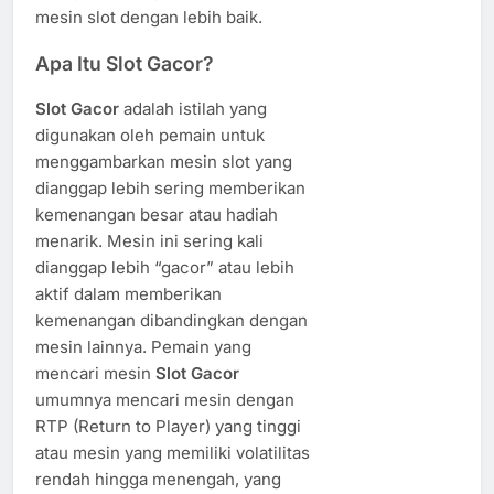
mesin slot dengan lebih baik.
Apa Itu Slot Gacor?
Slot Gacor
adalah istilah yang
digunakan oleh pemain untuk
menggambarkan mesin slot yang
dianggap lebih sering memberikan
kemenangan besar atau hadiah
menarik. Mesin ini sering kali
dianggap lebih “gacor” atau lebih
aktif dalam memberikan
kemenangan dibandingkan dengan
mesin lainnya. Pemain yang
mencari mesin
Slot Gacor
umumnya mencari mesin dengan
RTP (Return to Player) yang tinggi
atau mesin yang memiliki volatilitas
rendah hingga menengah, yang