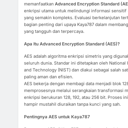
memanfaatkan
Advanced Encryption Standard (AE
enkripsi utama untuk melindungi informasi sensitif
yang semakin kompleks. Evaluasi berkelanjutan te
bagian penting dari upaya Kaya787 dalam memban
yang tangguh dan terpercaya.
Apa Itu Advanced Encryption Standard (AES)?
AES adalah algoritma enkripsi simetris yang diguna
seluruh dunia. Standar ini ditetapkan oleh National 
and Technology (NIST) dan diakui sebagai salah sa
paling aman dan efisien.
AES bekerja dengan membagi data menjadi blok 128
memprosesnya melalui serangkaian transformasi 
enkripsi berukuran 128, 192, atau 256 bit. Proses i
hampir mustahil diuraikan tanpa kunci yang sah.
Pentingnya AES untuk Kaya787