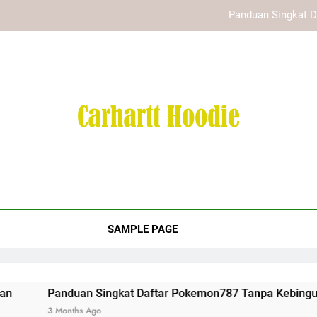
Panduan Singkat 
Cara Memahami Alur Akses Kaya787 Lin
Cara Menggunakan LAE138 Link Alter
Edwinslot Alternatif dan Manfaat Koneksi Stabil ba
Panduan Singkat 
Cara Memahami Alur Akses Kaya787 Lin
hartt Hoodie
oleksi Hoodie Berkualitas Dari Carhartt Hoodie.
Cara Menggunakan LAE138 Link Alter
SAMPLE PAGE
nduan Singkat Daftar Pokemon787 Tanpa Kebingungan
onths Ago