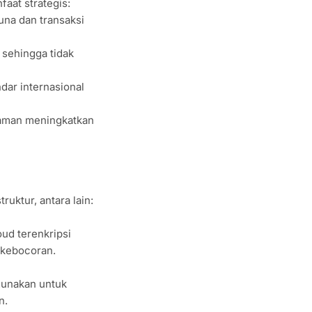
aat strategis:
una dan transaksi
 sehingga tidak
dar internasional
 aman meningkatkan
uktur, antara lain:
ud terenkripsi
 kebocoran.
gunakan untuk
n.