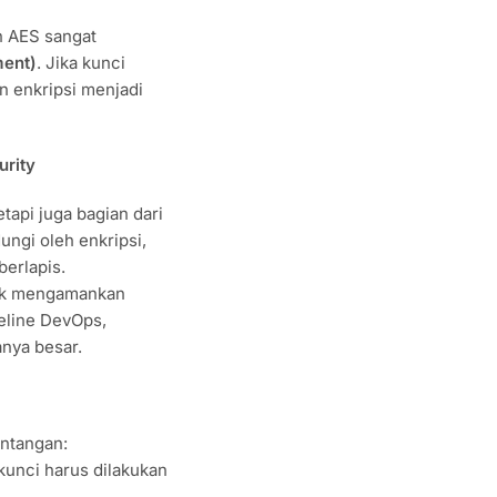
 AES sangat
ent)
. Jika kunci
n enkripsi menjadi
urity
tapi juga bagian dari
dungi oleh enkripsi,
berlapis.
tuk mengamankan
peline DevOps,
anya besar.
antangan:
kunci harus dilakukan