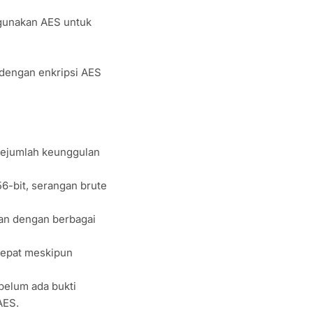
ggunakan AES untuk
 dengan enkripsi AES
 sejumlah keunggulan
6-bit, serangan brute
kan dengan berbagai
f cepat meskipun
 belum ada bukti
AES.