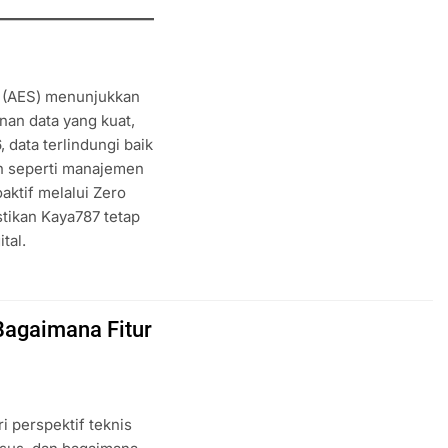
d (AES) menunjukkan
an data yang kuat,
 data terlindungi baik
an seperti manajemen
aktif melalui Zero
stikan Kaya787 tetap
tal.
Bagaimana Fitur
i perspektif teknis