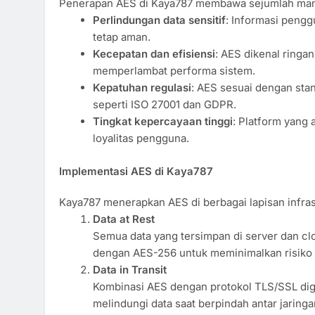
Penerapan AES di Kaya787 membawa sejumlah manf
Perlindungan data sensitif
: Informasi pengg
tetap aman.
Kecepatan dan efisiensi
: AES dikenal ringan
memperlambat performa sistem.
Kepatuhan regulasi
: AES sesuai dengan stan
seperti ISO 27001 dan GDPR.
Tingkat kepercayaan tinggi
: Platform yang
loyalitas pengguna.
Implementasi AES di Kaya787
Kaya787 menerapkan AES di berbagai lapisan infrastr
Data at Rest
Semua data yang tersimpan di server dan clo
dengan AES-256 untuk meminimalkan risiko
Data in Transit
Kombinasi AES dengan protokol TLS/SSL di
melindungi data saat berpindah antar jaringa