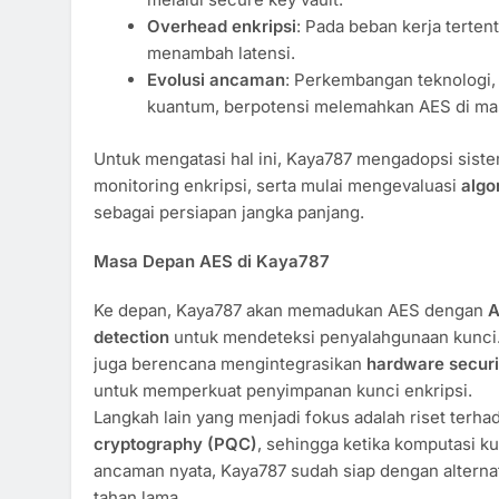
Overhead enkripsi
: Pada beban kerja tertent
menambah latensi.
Evolusi ancaman
: Perkembangan teknologi,
kuantum, berpotensi melemahkan AES di ma
Untuk mengatasi hal ini, Kaya787 mengadopsi sist
monitoring enkripsi, serta mulai mengevaluasi
algo
sebagai persiapan jangka panjang.
Masa Depan AES di Kaya787
Ke depan, Kaya787 akan memadukan AES dengan
A
detection
untuk mendeteksi penyalahgunaan kunci. 
juga berencana mengintegrasikan
hardware secur
untuk memperkuat penyimpanan kunci enkripsi.
Langkah lain yang menjadi fokus adalah riset terh
cryptography (PQC)
, sehingga ketika komputasi k
ancaman nyata, Kaya787 sudah siap dengan alternati
tahan lama.