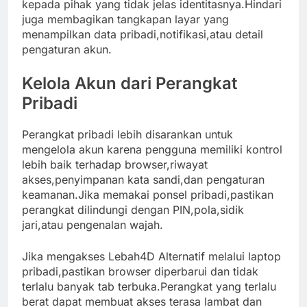
kepada pihak yang tidak jelas identitasnya.Hindari
juga membagikan tangkapan layar yang
menampilkan data pribadi,notifikasi,atau detail
pengaturan akun.
Kelola Akun dari Perangkat
Pribadi
Perangkat pribadi lebih disarankan untuk
mengelola akun karena pengguna memiliki kontrol
lebih baik terhadap browser,riwayat
akses,penyimpanan kata sandi,dan pengaturan
keamanan.Jika memakai ponsel pribadi,pastikan
perangkat dilindungi dengan PIN,pola,sidik
jari,atau pengenalan wajah.
Jika mengakses Lebah4D Alternatif melalui laptop
pribadi,pastikan browser diperbarui dan tidak
terlalu banyak tab terbuka.Perangkat yang terlalu
berat dapat membuat akses terasa lambat dan