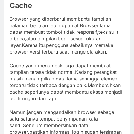
Cache
Browser yang diperbarui membantu tampilan
halaman berjalan lebih optimal.Browser lama
dapat membuat tombol tidak responsif,teks sulit
dibaca,atau tampilan tidak sesuai ukuran
layar.Karena itu,pengguna sebaiknya memakai
browser versi terbaru saat mengelola akun.
Cache yang menumpuk juga dapat membuat
tampilan terasa tidak normal.Kadang perangkat
masih menampilkan data lama sehingga elemen
terbaru tidak terbaca dengan baik.Membersihkan
cache seperlunya dapat membantu akses menjadi
lebih ringan dan rapi.
Namun,jangan mengandalkan browser sebagai
satu-satunya tempat penyimpanan kata
sandi.Sebelum membersihkan data
browser,pastikan informasi login sudah tersimpan