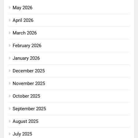
May 2026
April 2026
March 2026
February 2026
January 2026
December 2025
November 2025
October 2025
September 2025
August 2025
July 2025