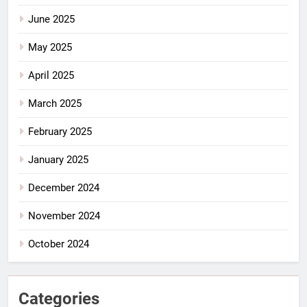
June 2025
May 2025
April 2025
March 2025
February 2025
January 2025
December 2024
November 2024
October 2024
Categories