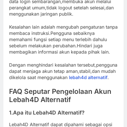
data login sembarangan,membuka akun melalui
perangkat umum,tidak logout setelah selesai,dan
menggunakan jaringan publik.
Kesalahan lain adalah mengubah pengaturan tanpa
membaca instruksi.Pengguna sebaiknya
memahami fungsi setiap menu terlebih dahulu
sebelum melakukan perubahan.Hindari juga
membagikan informasi akun kepada pihak lain.
Dengan menghindari kesalahan tersebut,pengguna
dapat menjaga akun tetap aman,stabil,dan mudah
dikelola saat menggunakan
lebah4d alternatif
.
FAQ Seputar Pengelolaan Akun
Lebah4D Alternatif
1.Apa itu Lebah4D Alternatif?
Lebah4D Alternatif dapat dipahami sebagai opsi