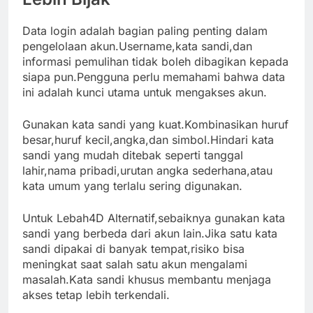
Data login adalah bagian paling penting dalam
pengelolaan akun.Username,kata sandi,dan
informasi pemulihan tidak boleh dibagikan kepada
siapa pun.Pengguna perlu memahami bahwa data
ini adalah kunci utama untuk mengakses akun.
Gunakan kata sandi yang kuat.Kombinasikan huruf
besar,huruf kecil,angka,dan simbol.Hindari kata
sandi yang mudah ditebak seperti tanggal
lahir,nama pribadi,urutan angka sederhana,atau
kata umum yang terlalu sering digunakan.
Untuk Lebah4D Alternatif,sebaiknya gunakan kata
sandi yang berbeda dari akun lain.Jika satu kata
sandi dipakai di banyak tempat,risiko bisa
meningkat saat salah satu akun mengalami
masalah.Kata sandi khusus membantu menjaga
akses tetap lebih terkendali.