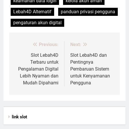
keamanan data login
kelola akun aman
Lebah4D Alternatif
panduan privasi pengguna
pengaturan akun digital
Previous:
Next:
Post
navigation
Slot Lebah4D
Slot Lebah4D dan
Terbaru untuk
Pentingnya
Pengalaman Digital
Pembaruan Sistem
Lebih Nyaman dan
untuk Kenyamanan
Mudah Dipahami
Pengguna
link slot