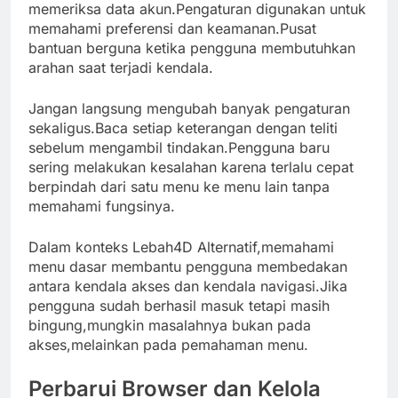
memeriksa data akun.Pengaturan digunakan untuk
memahami preferensi dan keamanan.Pusat
bantuan berguna ketika pengguna membutuhkan
arahan saat terjadi kendala.
Jangan langsung mengubah banyak pengaturan
sekaligus.Baca setiap keterangan dengan teliti
sebelum mengambil tindakan.Pengguna baru
sering melakukan kesalahan karena terlalu cepat
berpindah dari satu menu ke menu lain tanpa
memahami fungsinya.
Dalam konteks Lebah4D Alternatif,memahami
menu dasar membantu pengguna membedakan
antara kendala akses dan kendala navigasi.Jika
pengguna sudah berhasil masuk tetapi masih
bingung,mungkin masalahnya bukan pada
akses,melainkan pada pemahaman menu.
Perbarui Browser dan Kelola