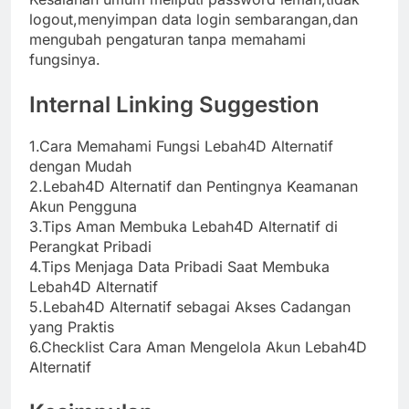
logout,menyimpan data login sembarangan,dan
mengubah pengaturan tanpa memahami
fungsinya.
Internal Linking Suggestion
1.Cara Memahami Fungsi Lebah4D Alternatif
dengan Mudah
2.Lebah4D Alternatif dan Pentingnya Keamanan
Akun Pengguna
3.Tips Aman Membuka Lebah4D Alternatif di
Perangkat Pribadi
4.Tips Menjaga Data Pribadi Saat Membuka
Lebah4D Alternatif
5.Lebah4D Alternatif sebagai Akses Cadangan
yang Praktis
6.Checklist Cara Aman Mengelola Akun Lebah4D
Alternatif