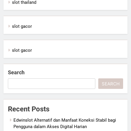
slot thailand
slot gacor
slot gacor
Search
SEARCH
Recent Posts
Edwinslot Alternatif dan Manfaat Koneksi Stabil bagi
Pengguna dalam Akses Digital Harian