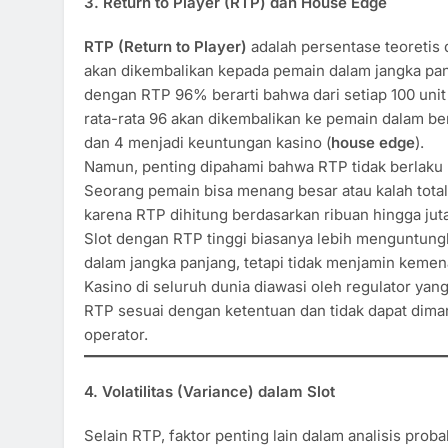
3. Return to Player (RTP) dan House Edge
RTP (Return to Player)
adalah persentase teoretis d
akan dikembalikan kepada pemain dalam jangka panj
dengan RTP 96% berarti bahwa dari setiap 100 unit
rata-rata 96 akan dikembalikan ke pemain dalam b
dan 4 menjadi keuntungan kasino (
house edge
).
Namun, penting dipahami bahwa RTP tidak berlaku 
Seorang pemain bisa menang besar atau kalah total 
karena RTP dihitung berdasarkan ribuan hingga juta
Slot dengan RTP tinggi biasanya lebih menguntung
dalam jangka panjang, tetapi tidak menjamin kemen
Kasino di seluruh dunia diawasi oleh regulator yan
RTP sesuai dengan ketentuan dan tidak dapat diman
operator.
4. Volatilitas (Variance) dalam Slot
Selain RTP, faktor penting lain dalam analisis probab