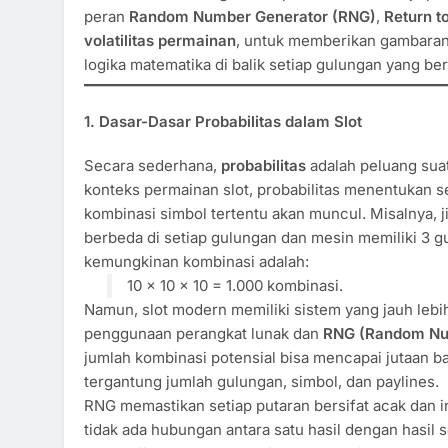
peran
Random Number Generator (RNG)
,
Return t
volatilitas permainan
, untuk memberikan gambaran
logika matematika di balik setiap gulungan yang ber
1. Dasar-Dasar Probabilitas dalam Slot
Secara sederhana,
probabilitas
adalah peluang suat
konteks permainan slot, probabilitas menentukan s
kombinasi simbol tertentu akan muncul. Misalnya, j
berbeda di setiap gulungan dan mesin memiliki 3 g
kemungkinan kombinasi adalah:
10 × 10 × 10 = 1.000 kombinasi.
Namun, slot modern memiliki sistem yang jauh leb
penggunaan perangkat lunak dan
RNG (Random Nu
jumlah kombinasi potensial bisa mencapai jutaan ba
tergantung jumlah gulungan, simbol, dan paylines.
RNG memastikan setiap putaran bersifat acak dan 
tidak ada hubungan antara satu hasil dengan hasil 