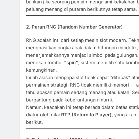
bahkan jika seorang pemain mengalami kekalahan be
peluang menang di putaran berikutnya tetap sama.
2. Peran RNG (Random Number Generator)
RNG adalah inti dari setiap mesin slot modern. Tekn
menghasilkan angka acak dalam hitungan milidetik, 
menerjemahkannya menjadi simbol pada gulungan. 
menekan tombol
“spin”
, sistem memilih satu kombi
kemungkinan.
Inilah alasan mengapa slot tidak dapat “ditebak” atau
permainan strategi. RNG tidak memiliki memori — a
tahu apakah pemain sedang menang atau kalah. Se
bergantung pada keberuntungan murni.
Namun, keacakan ini tetap berada dalam batas statis
diatur oleh nilai
RTP (Return to Player)
, yang akan 
berikut.