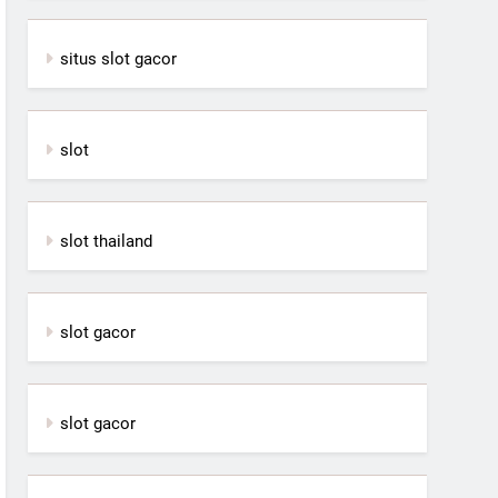
situs slot gacor
slot
slot thailand
slot gacor
slot gacor