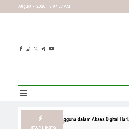
Skip
August 7, 2026
3:07:58 AM
to
content
Car
Dapatkan K
ksi Stabil bagi Pengguna dalam Akses Digital Harian
Pan
3 Mo
HEADLINES