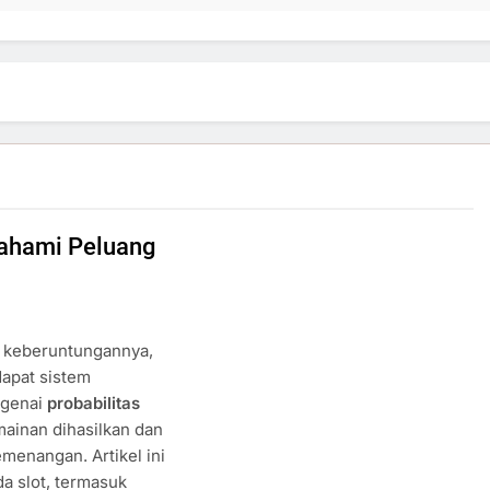
mahami Peluang
a keberuntungannya,
dapat sistem
ngenai
probabilitas
inan dihasilkan dan
menangan. Artikel ini
a slot, termasuk