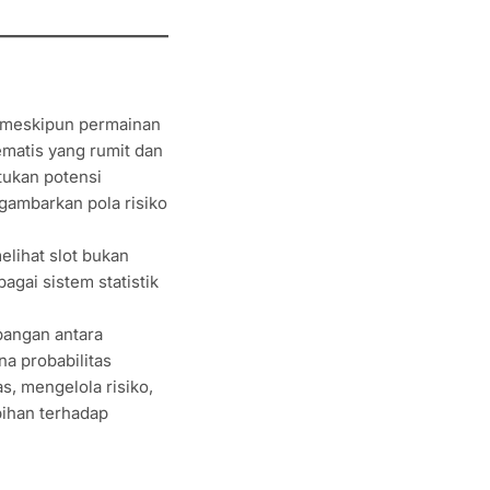
a meskipun permainan
ematis yang rumit dan
ukan potensi
ambarkan pola risiko
ihat slot bukan
gai sistem statistik
bangan antara
 probabilitas
, mengelola risiko,
bihan terhadap