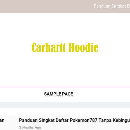
Panduan Singkat 
Cara Memahami Alur Akses Kaya787 Lin
Cara Menggunakan LAE138 Link Alter
Edwinslot Alternatif dan Manfaat Koneksi Stabil ba
Panduan Singkat 
Cara Memahami Alur Akses Kaya787 Lin
hartt Hoodie
oleksi Hoodie Berkualitas Dari Carhartt Hoodie.
Cara Menggunakan LAE138 Link Alter
SAMPLE PAGE
duan Singkat Daftar Pokemon787 Tanpa Kebingungan
nths Ago