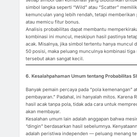
simbol langka seperti “Wild” atau “Scatter” memiliki
kemunculan yang lebih rendah, tetapi memberikan
atau memicu fitur bonus.
Analisis probabilitas dapat membantu memperkirak
kombinasi ini muncul, meskipun hasil pastinya teta
acak. Misalnya, jika simbol tertentu hanya muncul d
50 posisi, maka peluang munculnya kombinasi tiga 
tersebut akan sangat kecil.
6. Kesalahpahaman Umum tentang Probabilitas Sl
Banyak pemain percaya pada “pola kemenangan” at
pembayaran.” Padahal, ini hanyalah mitos. Karena
hasil acak tanpa pola, tidak ada cara untuk mempre
akan membayar.
Kesalahan umum lain adalah anggapan bahwa mesin
“dingin” berdasarkan hasil sebelumnya. Kenyataann
adalah peristiwa independen — peluang menang tet