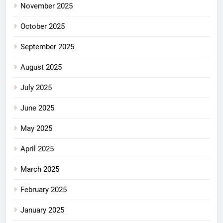
November 2025
October 2025
September 2025
August 2025
July 2025
June 2025
May 2025
April 2025
March 2025
February 2025
January 2025