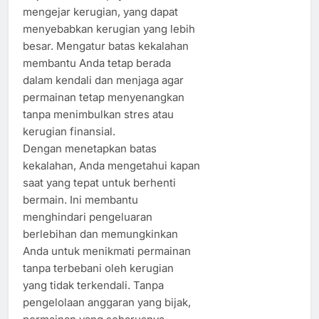
mengejar kerugian, yang dapat
menyebabkan kerugian yang lebih
besar. Mengatur batas kekalahan
membantu Anda tetap berada
dalam kendali dan menjaga agar
permainan tetap menyenangkan
tanpa menimbulkan stres atau
kerugian finansial.
Dengan menetapkan batas
kekalahan, Anda mengetahui kapan
saat yang tepat untuk berhenti
bermain. Ini membantu
menghindari pengeluaran
berlebihan dan memungkinkan
Anda untuk menikmati permainan
tanpa terbebani oleh kerugian
yang tidak terkendali. Tanpa
pengelolaan anggaran yang bijak,