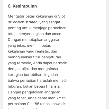
6.
Kesimpulan
Mengatur batas kekalahan di Slot
88 adalah strategi yang sangat
penting untuk menjaga permainan
tetap menyenangkan dan aman.
Dengan menetapkan anggaran
yang jelas, memilih batas
kekalahan yang realistis, dan
menggunakan fitur pengaturan
yang tersedia, Anda dapat bermain
dengan bijak dan menghindari
kerugian berlebihan. Ingatlah
bahwa perjudian haruslah menjadi
hiburan, bukan beban finansial.
Dengan pengelolaan anggaran
yang tepat, Anda dapat menikmati
permainan Slot 88 tanpa khawatir