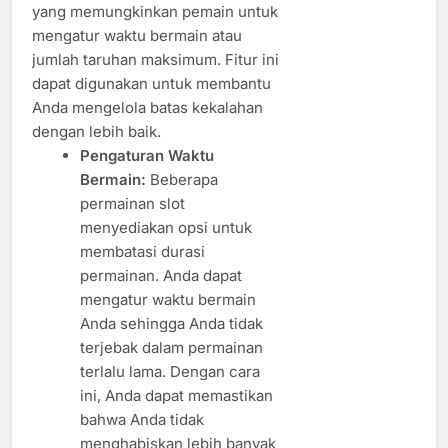
yang memungkinkan pemain untuk
mengatur waktu bermain atau
jumlah taruhan maksimum. Fitur ini
dapat digunakan untuk membantu
Anda mengelola batas kekalahan
dengan lebih baik.
Pengaturan Waktu
Bermain:
Beberapa
permainan slot
menyediakan opsi untuk
membatasi durasi
permainan. Anda dapat
mengatur waktu bermain
Anda sehingga Anda tidak
terjebak dalam permainan
terlalu lama. Dengan cara
ini, Anda dapat memastikan
bahwa Anda tidak
menghabiskan lebih banyak