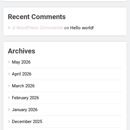
Recent Comments
A WordPress Commenter
on
Hello world!
Archives
May 2026
April 2026
March 2026
February 2026
January 2026
December 2025