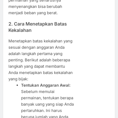
permainan yang seharusnya
menyenangkan bisa berubah
menjadi beban yang berat.
2.
Cara Menetapkan Batas
Kekalahan
Menetapkan batas kekalahan yang
sesuai dengan anggaran Anda
adalah langkah pertama yang
penting. Berikut adalah beberapa
langkah yang dapat membantu
Anda menetapkan batas kekalahan
yang bijak:
Tentukan Anggaran Awal:
Sebelum memulai
permainan, tentukan berapa
banyak uang yang siap Anda
pertaruhkan. Ini harus
berupa jumlah yang Anda