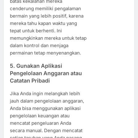
batas kekalahan mereka
cenderung memiliki pengalaman
bermain yang lebih positif, karena
mereka tahu kapan waktu yang
tepat untuk berhenti. Ini
memungkinkan mereka untuk tetap
dalam kontrol dan menjaga
permainan tetap menyenangkan.
5.
Gunakan Aplikasi
Pengelolaan Anggaran atau
Catatan Pribadi
Jika Anda ingin melangkah lebih
jauh dalam pengelolaan anggaran,
Anda bisa menggunakan aplikasi
pengelolaan keuangan atau
mencatat pengeluaran Anda
secara manual. Dengan mencatat
setiap taruhan yang Anda pasang,