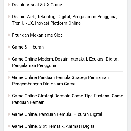
Desain Visual & UX Game
Desain Web, Teknologi Digital, Pengalaman Pengguna,
Tren UI/UX, Inovasi Platform Online
Fitur dan Mekanisme Slot
Game & Hiburan
Game Online Modern, Desain Interaktif, Edukasi Digital,
Pengalaman Pengguna
Game Online Panduan Pemula Strategi Permainan
Pengembangan Diri dalam Game
Game Online Strategi Bermain Game Tips Efisiensi Game
Panduan Pemain
Game Online, Panduan Pemula, Hiburan Digital
Game Online, Slot Tematik, Animasi Digital