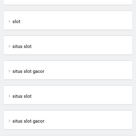
slot
situs slot
situs slot gacor
situs slot
situs slot gacor