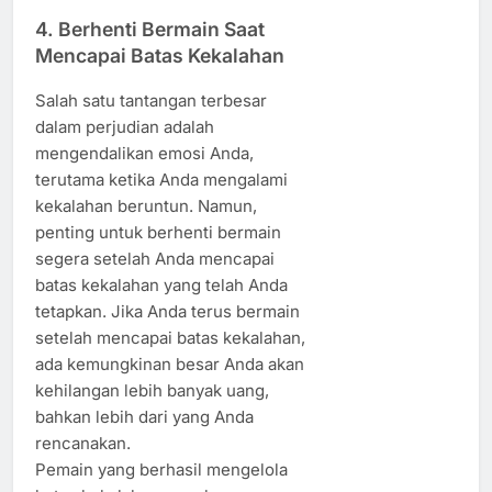
4.
Berhenti Bermain Saat
Mencapai Batas Kekalahan
Salah satu tantangan terbesar
dalam perjudian adalah
mengendalikan emosi Anda,
terutama ketika Anda mengalami
kekalahan beruntun. Namun,
penting untuk berhenti bermain
segera setelah Anda mencapai
batas kekalahan yang telah Anda
tetapkan. Jika Anda terus bermain
setelah mencapai batas kekalahan,
ada kemungkinan besar Anda akan
kehilangan lebih banyak uang,
bahkan lebih dari yang Anda
rencanakan.
Pemain yang berhasil mengelola