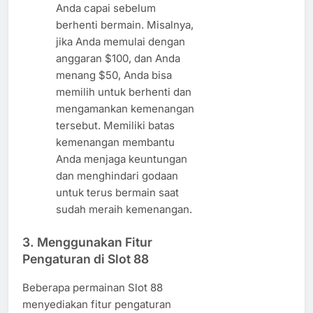
Anda capai sebelum
berhenti bermain. Misalnya,
jika Anda memulai dengan
anggaran $100, dan Anda
menang $50, Anda bisa
memilih untuk berhenti dan
mengamankan kemenangan
tersebut. Memiliki batas
kemenangan membantu
Anda menjaga keuntungan
dan menghindari godaan
untuk terus bermain saat
sudah meraih kemenangan.
3.
Menggunakan Fitur
Pengaturan di Slot 88
Beberapa permainan Slot 88
menyediakan fitur pengaturan