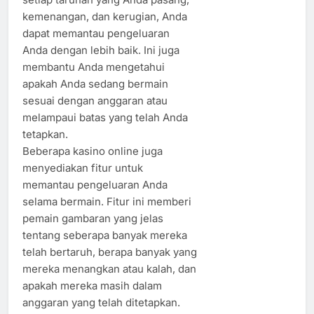
kemenangan, dan kerugian, Anda
dapat memantau pengeluaran
Anda dengan lebih baik. Ini juga
membantu Anda mengetahui
apakah Anda sedang bermain
sesuai dengan anggaran atau
melampaui batas yang telah Anda
tetapkan.
Beberapa kasino online juga
menyediakan fitur untuk
memantau pengeluaran Anda
selama bermain. Fitur ini memberi
pemain gambaran yang jelas
tentang seberapa banyak mereka
telah bertaruh, berapa banyak yang
mereka menangkan atau kalah, dan
apakah mereka masih dalam
anggaran yang telah ditetapkan.