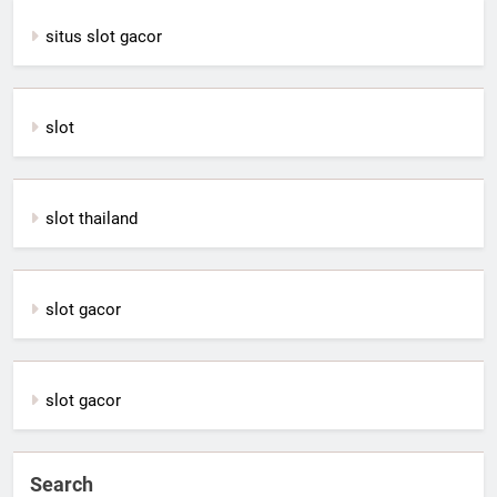
situs slot gacor
slot
slot thailand
slot gacor
slot gacor
Search