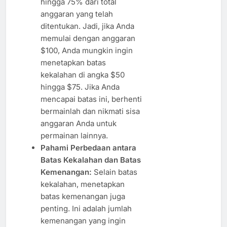
hingga 75% dari total
anggaran yang telah
ditentukan. Jadi, jika Anda
memulai dengan anggaran
$100, Anda mungkin ingin
menetapkan batas
kekalahan di angka $50
hingga $75. Jika Anda
mencapai batas ini, berhenti
bermainlah dan nikmati sisa
anggaran Anda untuk
permainan lainnya.
Pahami Perbedaan antara
Batas Kekalahan dan Batas
Kemenangan:
Selain batas
kekalahan, menetapkan
batas kemenangan juga
penting. Ini adalah jumlah
kemenangan yang ingin