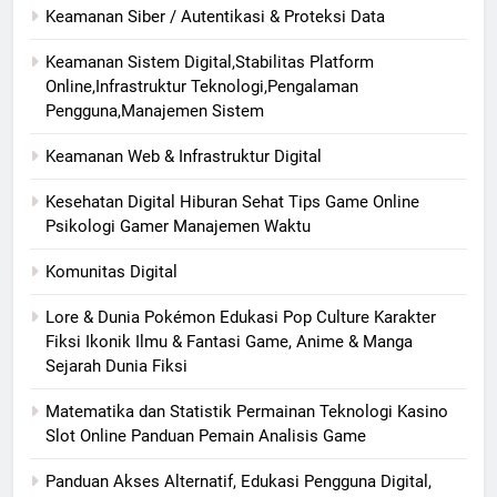
Keamanan Siber / Autentikasi & Proteksi Data
Keamanan Sistem Digital,Stabilitas Platform
Online,Infrastruktur Teknologi,Pengalaman
Pengguna,Manajemen Sistem
Keamanan Web & Infrastruktur Digital
Kesehatan Digital Hiburan Sehat Tips Game Online
Psikologi Gamer Manajemen Waktu
Komunitas Digital
Lore & Dunia Pokémon Edukasi Pop Culture Karakter
Fiksi Ikonik Ilmu & Fantasi Game, Anime & Manga
Sejarah Dunia Fiksi
Matematika dan Statistik Permainan Teknologi Kasino
Slot Online Panduan Pemain Analisis Game
Panduan Akses Alternatif, Edukasi Pengguna Digital,