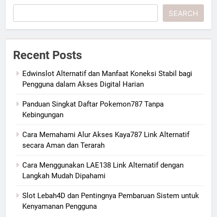
SEARCH
Recent Posts
Edwinslot Alternatif dan Manfaat Koneksi Stabil bagi
Pengguna dalam Akses Digital Harian
Panduan Singkat Daftar Pokemon787 Tanpa
Kebingungan
Cara Memahami Alur Akses Kaya787 Link Alternatif
secara Aman dan Terarah
Cara Menggunakan LAE138 Link Alternatif dengan
Langkah Mudah Dipahami
Slot Lebah4D dan Pentingnya Pembaruan Sistem untuk
Kenyamanan Pengguna