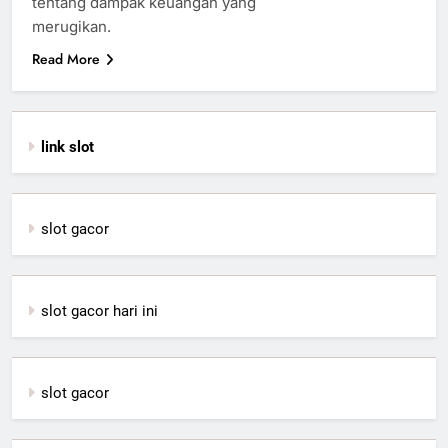
tentang dampak keuangan yang
merugikan.
Read More
link slot
slot gacor
slot gacor hari ini
slot gacor