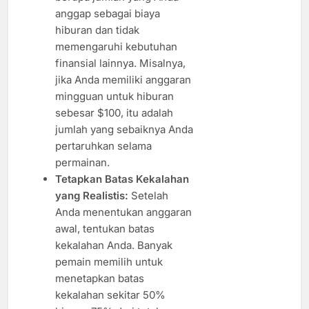
anggap sebagai biaya
hiburan dan tidak
memengaruhi kebutuhan
finansial lainnya. Misalnya,
jika Anda memiliki anggaran
mingguan untuk hiburan
sebesar $100, itu adalah
jumlah yang sebaiknya Anda
pertaruhkan selama
permainan.
Tetapkan Batas Kekalahan
yang Realistis:
Setelah
Anda menentukan anggaran
awal, tentukan batas
kekalahan Anda. Banyak
pemain memilih untuk
menetapkan batas
kekalahan sekitar 50%