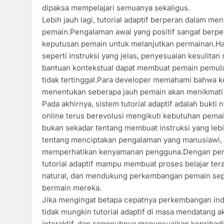
dipaksa mempelajari semuanya sekaligus.
Lebih jauh lagi, tutorial adaptif berperan dalam me
pemain.Pengalaman awal yang positif sangat berp
keputusan pemain untuk melanjutkan permainan.Ha
seperti instruksi yang jelas, penyesuaian kesulitan 
bantuan kontekstual dapat membuat pemain pemula
tidak tertinggal.Para developer memahami bahwa 
menentukan seberapa jauh pemain akan menikmati
Pada akhirnya, sistem tutorial adaptif adalah bukti
online terus berevolusi mengikuti kebutuhan pemai
bukan sekadar tentang membuat instruksi yang lebih
tentang menciptakan pengalaman yang manusiawi, 
memperhatikan kenyamanan pengguna.Dengan pend
tutorial adaptif mampu membuat proses belajar te
natural, dan mendukung perkembangan pemain sep
bermain mereka.
Jika mengingat betapa cepatnya perkembangan ind
tidak mungkin tutorial adaptif di masa mendatang 
interaktif, dan sepenuhnya menyesuaikan kepribadi