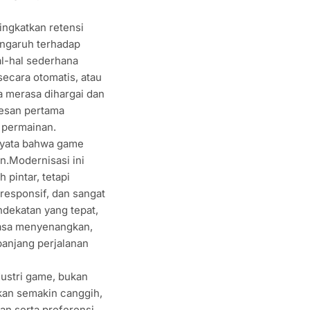
ningkatkan retensi
engaruh terhadap
l-hal sederhana
secara otomatis, atau
 merasa dihargai dan
kesan pertama
 permainan.
 nyata bahwa game
n.Modernisasi ini
 pintar, tetapi
responsif, dan sangat
ekatan yang tepat,
rasa menyenangkan,
anjang perjalanan
ustri game, bukan
akan semakin canggih,
an serta preferensi