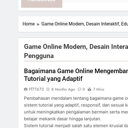
Home
Game Online Modern, Desain Interaktif, E
Game Online Modern, Desain Interak
Pengguna
Bagaimana Game Online Mengemban
Tutorial yang Adaptif
Ff77673
8 Months Ago
0
7 Mins
Pembahasan mendalam tentang bagaimana game o
sistem tutorial yang adaptif, responsif, dan sesu
untuk meningkatkan pengalaman bermain serta m
belajar mekanik dasar hingga lanjutan.
Sistem tutorial menjadi salah satu elemen krusial 