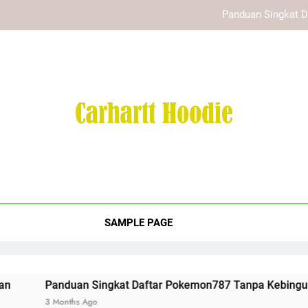
Panduan Singkat 
Cara Memahami Alur Akses Kaya787 Lin
Cara Menggunakan LAE138 Link Alter
Edwinslot Alternatif dan Manfaat Koneksi Stabil ba
Panduan Singkat 
Cara Memahami Alur Akses Kaya787 Lin
hartt Hoodie
oleksi Hoodie Berkualitas Dari Carhartt Hoodie.
Cara Menggunakan LAE138 Link Alter
SAMPLE PAGE
nduan Singkat Daftar Pokemon787 Tanpa Kebingungan
onths Ago