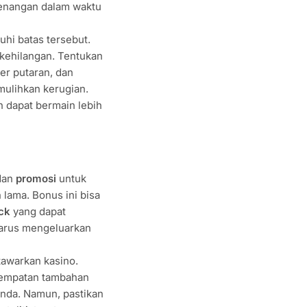
emenangan dalam waktu
hi batas tersebut.
kehilangan. Tentukan
er putaran, dan
ulihkan kerugian.
n dapat bermain lebih
dan
promosi
untuk
lama. Bonus ini bisa
ck
yang dapat
arus mengeluarkan
tawarkan kasino.
sempatan tambahan
nda. Namun, pastikan