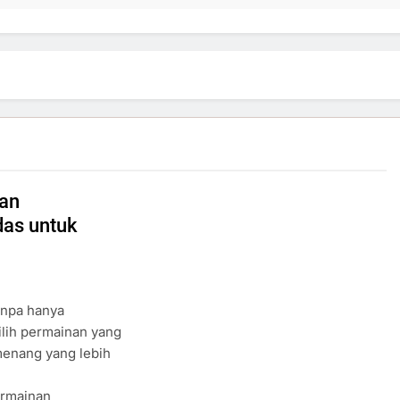
kan
das untuk
tanpa hanya
lih permainan yang
menang yang lebih
ermainan