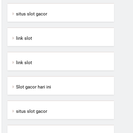
situs slot gacor
link slot
link slot
Slot gacor hari ini
situs slot gacor