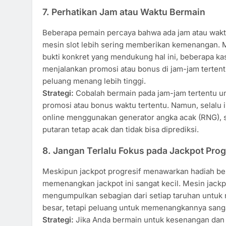
7.
Perhatikan Jam atau Waktu Bermain
Beberapa pemain percaya bahwa ada jam atau wakt
mesin slot lebih sering memberikan kemenangan. 
bukti konkret yang mendukung hal ini, beberapa ka
menjalankan promosi atau bonus di jam-jam terte
peluang menang lebih tinggi.
Strategi:
Cobalah bermain pada jam-jam tertentu 
promosi atau bonus waktu tertentu. Namun, selalu 
online menggunakan generator angka acak (RNG), s
putaran tetap acak dan tidak bisa diprediksi.
8.
Jangan Terlalu Fokus pada Jackpot Prog
Meskipun jackpot progresif menawarkan hadiah be
memenangkan jackpot ini sangat kecil. Mesin jackp
mengumpulkan sebagian dari setiap taruhan untu
besar, tetapi peluang untuk memenangkannya sang
Strategi:
Jika Anda bermain untuk kesenangan dan