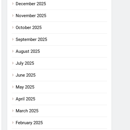
December 2025
November 2025
October 2025
September 2025
August 2025
July 2025
June 2025
May 2025
April 2025
March 2025
February 2025