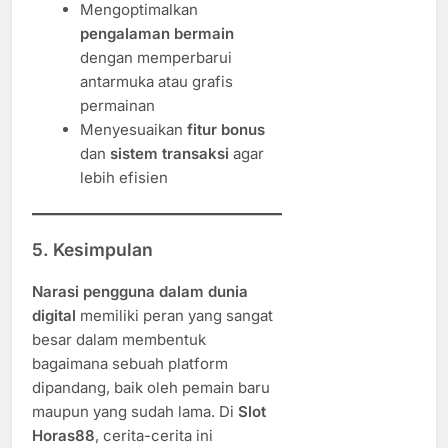
Mengoptimalkan
pengalaman bermain
dengan memperbarui
antarmuka atau grafis
permainan
Menyesuaikan
fitur bonus
dan
sistem transaksi
agar
lebih efisien
5.
Kesimpulan
Narasi pengguna dalam dunia
digital
memiliki peran yang sangat
besar dalam membentuk
bagaimana sebuah platform
dipandang, baik oleh pemain baru
maupun yang sudah lama. Di
Slot
Horas88
, cerita-cerita ini