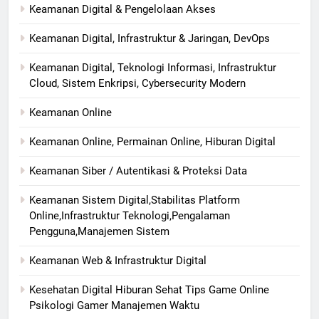
Keamanan Digital & Pengelolaan Akses
Keamanan Digital, Infrastruktur & Jaringan, DevOps
Keamanan Digital, Teknologi Informasi, Infrastruktur
Cloud, Sistem Enkripsi, Cybersecurity Modern
Keamanan Online
Keamanan Online, Permainan Online, Hiburan Digital
Keamanan Siber / Autentikasi & Proteksi Data
Keamanan Sistem Digital,Stabilitas Platform
Online,Infrastruktur Teknologi,Pengalaman
Pengguna,Manajemen Sistem
Keamanan Web & Infrastruktur Digital
Kesehatan Digital Hiburan Sehat Tips Game Online
Psikologi Gamer Manajemen Waktu