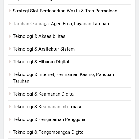
Strategi Slot Berdasarkan Waktu & Tren Permainan
Taruhan Olahraga, Agen Bola, Layanan Taruhan
Teknologi & Aksesibilitas
Teknologi & Arsitektur Sistem
Teknologi & Hiburan Digital
Teknologi & Internet, Permainan Kasino, Panduan
Taruhan
Teknologi & Keamanan Digital
Teknologi & Keamanan Informasi
Teknologi & Pengalaman Pengguna
Teknologi & Pengembangan Digital