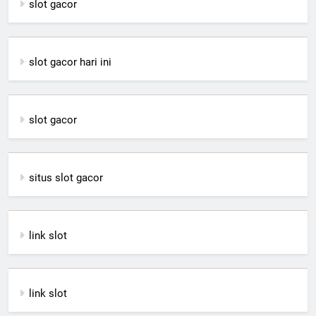
slot gacor
slot gacor hari ini
slot gacor
situs slot gacor
link slot
link slot