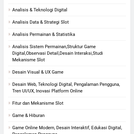
Analisis & Teknologi Digital
Analisis Data & Strategi Slot
Analisis Permainan & Statistika
Analisis Sistem Permainan,Struktur Game
Digital,Observasi Detail,Desain Interaksi,Studi
Mekanisme Slot
Desain Visual & UX Game
Desain Web, Teknologi Digital, Pengalaman Pengguna,
Tren UI/UX, Inovasi Platform Online
Fitur dan Mekanisme Slot
Game & Hiburan
Game Online Modern, Desain Interaktif, Edukasi Digital,