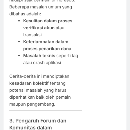
Beberapa masalah umum yang
dibahas adalah:
Kesulitan dalam proses
verifikasi akun
atau
transaksi
Keterlambatan dalam
proses penarikan dana
Masalah teknis
seperti lag
atau crash aplikasi
Cerita-cerita ini menciptakan
kesadaran kolektif
tentang
potensi masalah yang harus
diperhatikan baik oleh pemain
maupun pengembang.
3.
Pengaruh Forum dan
Komunitas dalam