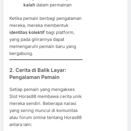
kalah
dalam permainan
Ketika pemain berbagi pengalaman
mereka, mereka membentuk
identitas kolektif
bagi platform,
yang pada gilirannya dapat
memengaruhi pemain baru yang
bergabung.
2.
Cerita di Balik Layar:
Pengalaman Pemain
Setiap pemain yang mengakses
Slot Horas88 membawa cerita unik
mereka sendiri. Beberapa narasi
yang sering muncul di komunitas
atau forum online tentang Horas88
antara lain: