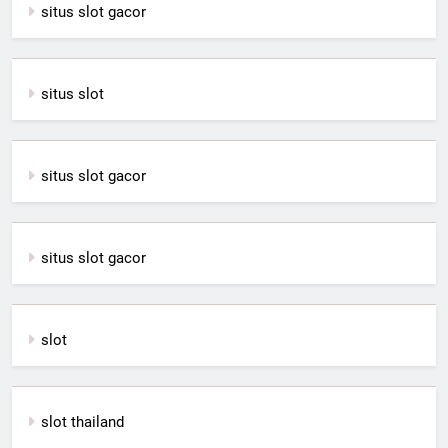
situs slot gacor
situs slot
situs slot gacor
situs slot gacor
slot
slot thailand