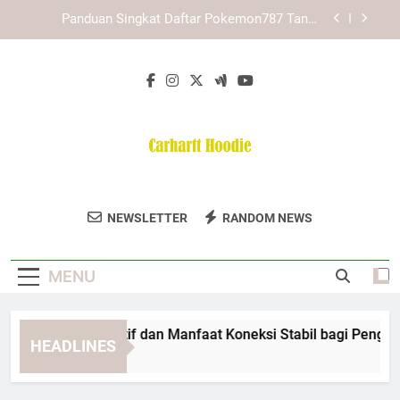
Skip
Cara Memahami Alur Akses Kaya787 Link
to
Alternatif secara Aman dan Terarah
content
Cara Menggunakan LAE138 Link Alternatif dengan
Langkah Mudah Dipahami
Edwinslot Alternatif dan Manfaat Koneksi Stabil
bagi Pengguna dalam Akses Digital Harian
Panduan Singkat Daftar Pokemon787 Tanpa
Kebingungan
Cara Memahami Alur Akses Kaya787 Link
Alternatif secara Aman dan Terarah
Carhartt Hoodie
Dapatkan Koleksi Hoodie Berkualitas Dari
Cara Menggunakan LAE138 Link Alternatif dengan
NEWSLETTER
RANDOM NEWS
Langkah Mudah Dipahami
Carhartt Hoodie.
MENU
winslot Alternatif dan Manfaat Koneksi Stabil bagi Pengguna 
HEADLINES
Months Ago