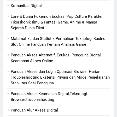
Komunitas Digital
Lore & Dunia Pokémon Edukasi Pop Culture Karakter
Fiksi Ikonik Ilmu & Fantasi Game, Anime & Manga
Sejarah Dunia Fiksi
Matematika dan Statistik Permainan Teknologi Kasino
Slot Online Panduan Pemain Analisis Game
Panduan Akses Alternatif, Edukasi Pengguna Digital,
Keamanan Akses Online
Panduan Akses dan Login Optimasi Browser Harian
Troubleshooting Ekstensi Privasi dan Mode Penjelajahan
Stabilitas Sesi Pengguna
Panduan Akses,Keamanan Digital,Teknologi
Browser,Troubleshooting
Panduan Alur Akses Digital