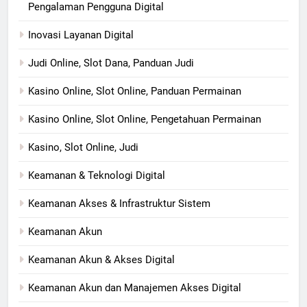
Pengalaman Pengguna Digital
Inovasi Layanan Digital
Judi Online, Slot Dana, Panduan Judi
Kasino Online, Slot Online, Panduan Permainan
Kasino Online, Slot Online, Pengetahuan Permainan
Kasino, Slot Online, Judi
Keamanan & Teknologi Digital
Keamanan Akses & Infrastruktur Sistem
Keamanan Akun
Keamanan Akun & Akses Digital
Keamanan Akun dan Manajemen Akses Digital