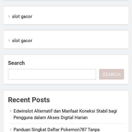
slot gacor
slot gacor
Search
SEARCH
Recent Posts
Edwinslot Alternatif dan Manfaat Koneksi Stabil bagi
Pengguna dalam Akses Digital Harian
Panduan Singkat Daftar Pokemon787 Tanpa