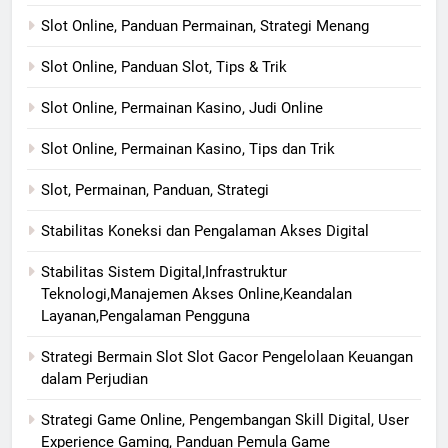
Slot Online, Panduan Permainan, Strategi Menang
Slot Online, Panduan Slot, Tips & Trik
Slot Online, Permainan Kasino, Judi Online
Slot Online, Permainan Kasino, Tips dan Trik
Slot, Permainan, Panduan, Strategi
Stabilitas Koneksi dan Pengalaman Akses Digital
Stabilitas Sistem Digital,Infrastruktur
Teknologi,Manajemen Akses Online,Keandalan
Layanan,Pengalaman Pengguna
Strategi Bermain Slot Slot Gacor Pengelolaan Keuangan
dalam Perjudian
Strategi Game Online, Pengembangan Skill Digital, User
Experience Gaming, Panduan Pemula Game