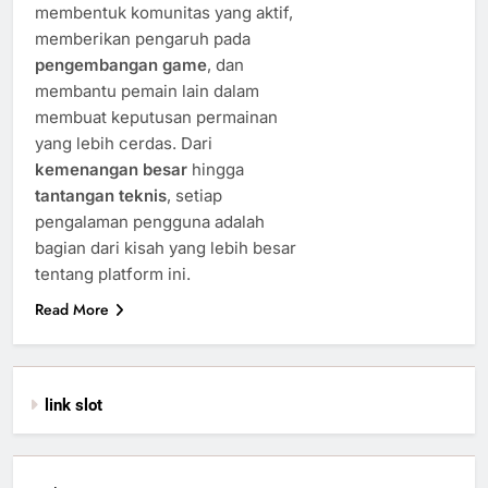
membentuk komunitas yang aktif,
memberikan pengaruh pada
pengembangan game
, dan
membantu pemain lain dalam
membuat keputusan permainan
yang lebih cerdas. Dari
kemenangan besar
hingga
tantangan teknis
, setiap
pengalaman pengguna adalah
bagian dari kisah yang lebih besar
tentang platform ini.
Read More
link slot