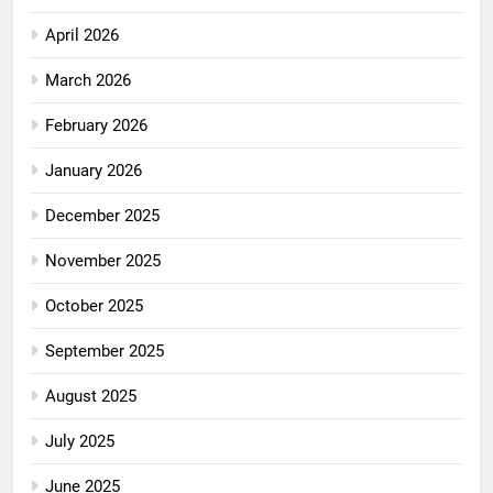
April 2026
March 2026
February 2026
January 2026
December 2025
November 2025
October 2025
September 2025
August 2025
July 2025
June 2025