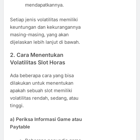
mendapatkannya.
Setiap jenis volatilitas memiliki
keuntungan dan kekurangannya
masing-masing, yang akan
dijelaskan lebih lanjut di bawah.
2.
Cara Menentukan
Volatilitas Slot Horas
Ada beberapa cara yang bisa
dilakukan untuk menentukan
apakah sebuah slot memiliki
volatilitas rendah, sedang, atau
tinggi.
a) Periksa Informasi Game atau
Paytable