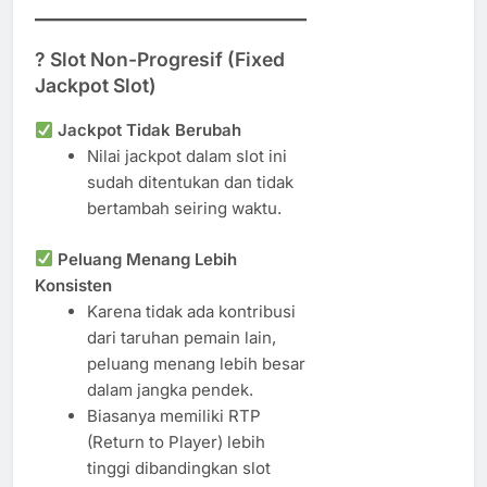
? Slot Non-Progresif (Fixed
Jackpot Slot)
Jackpot Tidak Berubah
Nilai jackpot dalam slot ini
sudah ditentukan dan tidak
bertambah seiring waktu.
Peluang Menang Lebih
Konsisten
Karena tidak ada kontribusi
dari taruhan pemain lain,
peluang menang lebih besar
dalam jangka pendek.
Biasanya memiliki RTP
(Return to Player) lebih
tinggi dibandingkan slot