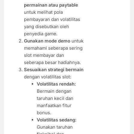
permainan atau paytable
untuk melihat pola
pembayaran dan volatilitas
yang disebutkan oleh
penyedia game.
Gunakan mode demo
untuk
memahami seberapa sering
slot membayar dan
seberapa besar hadiahnya.
Sesuaikan strategi bermain
dengan volatilitas slot:
Volatilitas rendah:
Bermain dengan
taruhan kecil dan
manfaatkan fitur
bonus.
Volatilitas sedang:
Gunakan taruhan