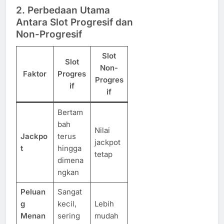
2. Perbedaan Utama
Antara Slot Progresif dan
Non-Progresif
Slot
Slot
Non-
Faktor
Progres
Progres
if
if
Bertam
bah
Nilai
Jackpo
terus
jackpot
t
hingga
tetap
dimena
ngkan
Peluan
Sangat
g
kecil,
Lebih
Menan
sering
mudah