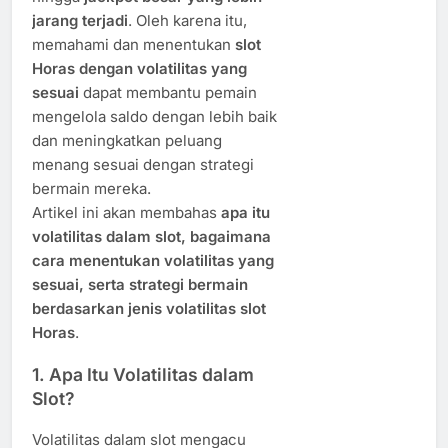
jarang terjadi
. Oleh karena itu,
memahami dan menentukan
slot
Horas dengan volatilitas yang
sesuai
dapat membantu pemain
mengelola saldo dengan lebih baik
dan meningkatkan peluang
menang sesuai dengan strategi
bermain mereka.
Artikel ini akan membahas
apa itu
volatilitas dalam slot, bagaimana
cara menentukan volatilitas yang
sesuai, serta strategi bermain
berdasarkan jenis volatilitas slot
Horas
.
1.
Apa Itu Volatilitas dalam
Slot?
Volatilitas dalam slot mengacu