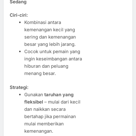
Sedang
Ciri-ciri:
Kombinasi antara
kemenangan kecil yang
sering dan kemenangan
besar yang lebih jarang.
Cocok untuk pemain yang
ingin keseimbangan antara
hiburan dan peluang
menang besar.
Strategi:
Gunakan
taruhan yang
fleksibel
– mulai dari kecil
dan naikkan secara
bertahap jika permainan
mulai memberikan
kemenangan.