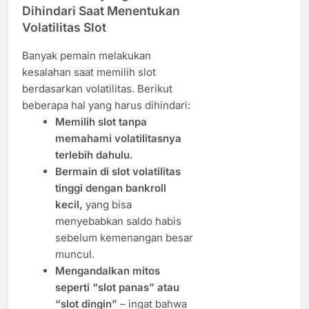
Dihindari Saat Menentukan
Volatilitas Slot
Banyak pemain melakukan
kesalahan saat memilih slot
berdasarkan volatilitas. Berikut
beberapa hal yang harus dihindari:
Memilih slot tanpa
memahami volatilitasnya
terlebih dahulu.
Bermain di slot volatilitas
tinggi dengan bankroll
kecil,
yang bisa
menyebabkan saldo habis
sebelum kemenangan besar
muncul.
Mengandalkan mitos
seperti “slot panas” atau
“slot dingin”
– ingat bahwa