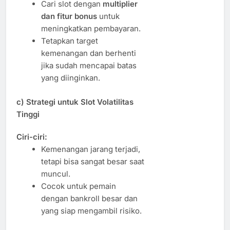
Cari slot dengan
multiplier
dan fitur bonus
untuk
meningkatkan pembayaran.
Tetapkan target
kemenangan dan berhenti
jika sudah mencapai batas
yang diinginkan.
c) Strategi untuk Slot Volatilitas
Tinggi
Ciri-ciri:
Kemenangan jarang terjadi,
tetapi bisa sangat besar saat
muncul.
Cocok untuk pemain
dengan bankroll besar dan
yang siap mengambil risiko.