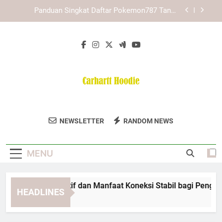
Skip
Cara Memahami Alur Akses Kaya787 Link
to
Alternatif secara Aman dan Terarah
content
Cara Menggunakan LAE138 Link Alternatif dengan
Langkah Mudah Dipahami
Edwinslot Alternatif dan Manfaat Koneksi Stabil
bagi Pengguna dalam Akses Digital Harian
Panduan Singkat Daftar Pokemon787 Tanpa
Kebingungan
Cara Memahami Alur Akses Kaya787 Link
Alternatif secara Aman dan Terarah
Carhartt Hoodie
Dapatkan Koleksi Hoodie Berkualitas Dari
Cara Menggunakan LAE138 Link Alternatif dengan
NEWSLETTER
RANDOM NEWS
Langkah Mudah Dipahami
Carhartt Hoodie.
MENU
winslot Alternatif dan Manfaat Koneksi Stabil bagi Pengguna 
HEADLINES
Months Ago