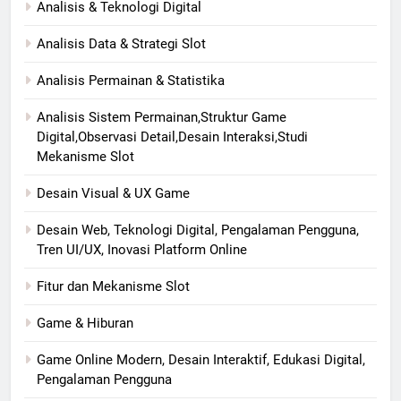
Analisis & Teknologi Digital
Analisis Data & Strategi Slot
Analisis Permainan & Statistika
Analisis Sistem Permainan,Struktur Game
Digital,Observasi Detail,Desain Interaksi,Studi
Mekanisme Slot
Desain Visual & UX Game
Desain Web, Teknologi Digital, Pengalaman Pengguna,
Tren UI/UX, Inovasi Platform Online
Fitur dan Mekanisme Slot
Game & Hiburan
Game Online Modern, Desain Interaktif, Edukasi Digital,
Pengalaman Pengguna