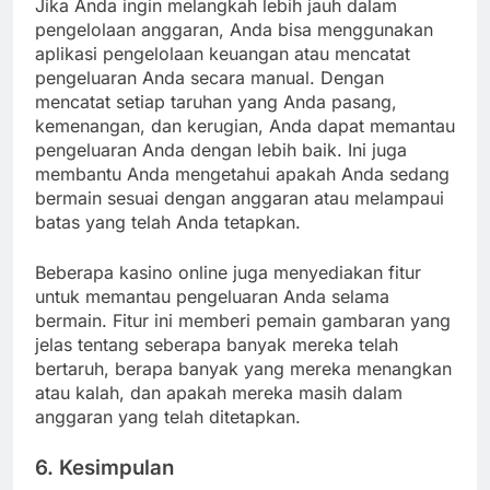
Jika Anda ingin melangkah lebih jauh dalam
pengelolaan anggaran, Anda bisa menggunakan
aplikasi pengelolaan keuangan atau mencatat
pengeluaran Anda secara manual. Dengan
mencatat setiap taruhan yang Anda pasang,
kemenangan, dan kerugian, Anda dapat memantau
pengeluaran Anda dengan lebih baik. Ini juga
membantu Anda mengetahui apakah Anda sedang
bermain sesuai dengan anggaran atau melampaui
batas yang telah Anda tetapkan.
Beberapa kasino online juga menyediakan fitur
untuk memantau pengeluaran Anda selama
bermain. Fitur ini memberi pemain gambaran yang
jelas tentang seberapa banyak mereka telah
bertaruh, berapa banyak yang mereka menangkan
atau kalah, dan apakah mereka masih dalam
anggaran yang telah ditetapkan.
6.
Kesimpulan