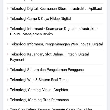
Teknologi Digital, Keamanan Siber, Infrastruktur Aplikasi
Teknologi Game & Gaya Hidup Digital
Teknologi Informasi · Keamanan Digital · Infrastruktur
Cloud · Manajemen Risiko
Teknologi Informasi, Pengembangan Web, Inovasi Digital
Teknologi Keuangan, Slot Online, Fintech, Digital
Payment
Teknologi Sistem dan Pengalaman Pengguna
Teknologi Web & Sistem Real-Time
Teknologi, Gaming, Visual Graphics
Teknologi, iGaming, Tren Permainan