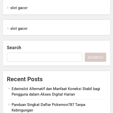
slot gacor
slot gacor
Search
SEARCH
Recent Posts
Edwinslot Alternatif dan Manfaat Koneksi Stabil bagi
Pengguna dalam Akses Digital Harian
Panduan Singkat Daftar Pokemon787 Tanpa
Kebingungan