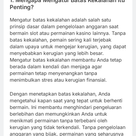
1.
Mengapa Mengatur Batas Kekalahan Itu
Penting?
Mengatur batas kekalahan adalah salah satu
prinsip dasar dalam pengelolaan anggaran saat
bermain slot atau permainan kasino lainnya. Tanpa
batas kekalahan, pemain sering kali terjebak
dalam upaya untuk mengejar kerugian, yang dapat
menyebabkan kerugian yang lebih besar.
Mengatur batas kekalahan membantu Anda tetap
berada dalam kendali dan menjaga agar
permainan tetap menyenangkan tanpa
menimbulkan stres atau kerugian finansial.
Dengan menetapkan batas kekalahan, Anda
mengetahui kapan saat yang tepat untuk berhenti
bermain. Ini membantu menghindari pengeluaran
berlebihan dan memungkinkan Anda untuk
menikmati permainan tanpa terbebani oleh
kerugian yang tidak terkendali. Tanpa pengelolaan
anggaran yang bijak, permainan yang seharusnya