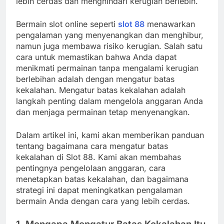
lebih cerdas dan menghindari kerugian berlebih.
Bermain slot online seperti
slot 88
menawarkan
pengalaman yang menyenangkan dan menghibur,
namun juga membawa risiko kerugian. Salah satu
cara untuk memastikan bahwa Anda dapat
menikmati permainan tanpa mengalami kerugian
berlebihan adalah dengan mengatur batas
kekalahan. Mengatur batas kekalahan adalah
langkah penting dalam mengelola anggaran Anda
dan menjaga permainan tetap menyenangkan.
Dalam artikel ini, kami akan memberikan panduan
tentang bagaimana cara mengatur batas
kekalahan di Slot 88. Kami akan membahas
pentingnya pengelolaan anggaran, cara
menetapkan batas kekalahan, dan bagaimana
strategi ini dapat meningkatkan pengalaman
bermain Anda dengan cara yang lebih cerdas.