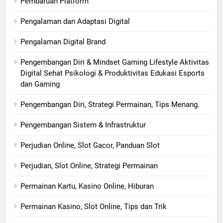
Pembaruan Platform
Pengalaman dan Adaptasi Digital
Pengalaman Digital Brand
Pengembangan Diri & Mindset Gaming Lifestyle Aktivitas
Digital Sehat Psikologi & Produktivitas Edukasi Esports
dan Gaming
Pengembangan Diri, Strategi Permainan, Tips Menang.
Pengembangan Sistem & Infrastruktur
Perjudian Online, Slot Gacor, Panduan Slot
Perjudian, Slot Online, Strategi Permainan
Permainan Kartu, Kasino Online, Hiburan
Permainan Kasino, Slot Online, Tips dan Trik