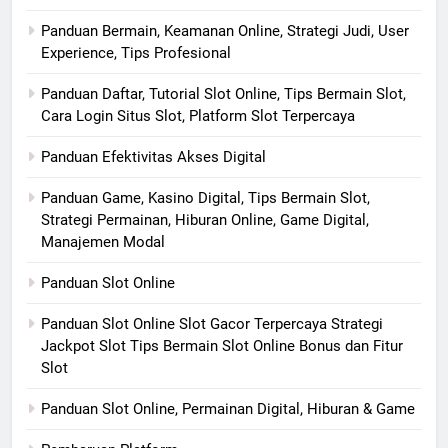
Panduan Bermain, Keamanan Online, Strategi Judi, User
Experience, Tips Profesional
Panduan Daftar, Tutorial Slot Online, Tips Bermain Slot,
Cara Login Situs Slot, Platform Slot Terpercaya
Panduan Efektivitas Akses Digital
Panduan Game, Kasino Digital, Tips Bermain Slot,
Strategi Permainan, Hiburan Online, Game Digital,
Manajemen Modal
Panduan Slot Online
Panduan Slot Online Slot Gacor Terpercaya Strategi
Jackpot Slot Tips Bermain Slot Online Bonus dan Fitur
Slot
Panduan Slot Online, Permainan Digital, Hiburan & Game