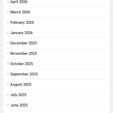
April 2026
March 2026
February 2026
January 2026
December 2025
November 2025
October 2025
September 2025
August 2025
July 2025
June 2025