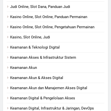
Judi Online, Slot Dana, Panduan Judi
Kasino Online, Slot Online, Panduan Permainan
Kasino Online, Slot Online, Pengetahuan Permainan
Kasino, Slot Online, Judi
Keamanan & Teknologi Digital
Keamanan Akses & Infrastruktur Sistem
Keamanan Akun
Keamanan Akun & Akses Digital
Keamanan Akun dan Manajemen Akses Digital
Keamanan Digital & Pengelolaan Akses
Keamanan Digital, Infrastruktur & Jaringan, DevOps