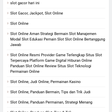
slot gacor hari ini
Slot Gacor, Jackpot, Slot Online
Slot Online
Slot Online Aman Strategi Bermain Slot Manajemen
Modal Slot Edukasi Pemain Slot Slot Online Bertanggung
Jawab
Slot Online Resmi Provider Game Terlengkap Situs Slot
Terpercaya Platform Game Digital Hiburan Online
Panduan Slot Online Review Situs Slot Teknologi
Permainan Online
Slot Online, Judi Online, Permainan Kasino
Slot Online, Panduan Bermain, Tips dan Trik Judi
Slot Online, Panduan Permainan, Strategi Menang