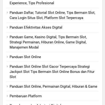
Experience, Tips Profesional
Panduan Daftar, Tutorial Slot Online, Tips Bermain Slot,
Cara Login Situs Slot, Platform Slot Terpercaya
Panduan Efektivitas Akses Digital
Panduan Game, Kasino Digital, Tips Bermain Slot,
Strategi Permainan, Hiburan Online, Game Digital,
Manajemen Modal
Panduan Slot Online
Panduan Slot Online Slot Gacor Terpercaya Strategi
Jackpot Slot Tips Bermain Slot Online Bonus dan Fitur
Slot
Panduan Slot Online, Permainan Digital, Hiburan & Game
Pembaruan Platform