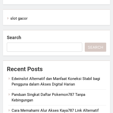
slot gacor
Search
SEARCH
Recent Posts
Edwinslot Alternatif dan Manfaat Koneksi Stabil bagi
Pengguna dalam Akses Digital Harian
Panduan Singkat Daftar Pokemon787 Tanpa
Kebingungan
Cara Memahami Alur Akses Kaya787 Link Alternatif