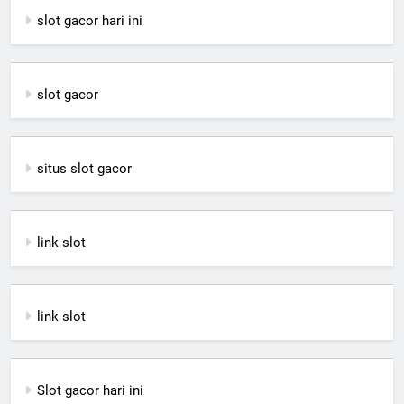
slot gacor hari ini
slot gacor
situs slot gacor
link slot
link slot
Slot gacor hari ini