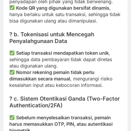
penyadapan oleh pihak yang tidak berwenang.
Kode QR yang digunakan bersifat dinamis
,
hanya berlaku untuk satu transaksi, sehingga tidak
bisa digunakan ulang atau dimanipulasi.
? b. Tokenisasi untuk Mencegah
Penyalahgunaan Data
Setiap transaksi mendapatkan token unik
,
sehingga data pembayaran tidak dapat diretas
atau digunakan ulang.
Nomor rekening pemain tidak perlu
dimasukkan secara manual
, mengurangi risiko
kesalahan input atau kebocoran informasi.
? c. Sistem Otentikasi Ganda (Two-Factor
Authentication/2FA)
Sebelum menyelesaikan transaksi, pemain
harus memasukkan OTP, PIN, atau autentikasi
biometrik.