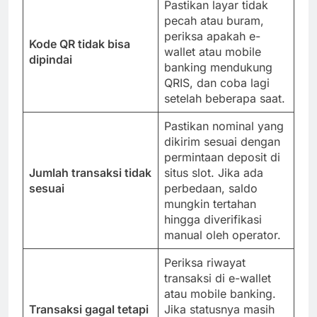
Pastikan layar tidak
pecah atau buram,
periksa apakah e-
Kode QR tidak bisa
wallet atau mobile
dipindai
banking mendukung
QRIS, dan coba lagi
setelah beberapa saat.
Pastikan nominal yang
dikirim sesuai dengan
permintaan deposit di
Jumlah transaksi tidak
situs slot. Jika ada
sesuai
perbedaan, saldo
mungkin tertahan
hingga diverifikasi
manual oleh operator.
Periksa riwayat
transaksi di e-wallet
atau mobile banking.
Transaksi gagal tetapi
Jika statusnya masih