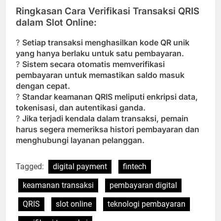
Ringkasan Cara Verifikasi Transaksi QRIS
dalam Slot Online:
?
Setiap transaksi menghasilkan kode QR unik
yang hanya berlaku untuk satu pembayaran.
?
Sistem secara otomatis memverifikasi
pembayaran untuk memastikan saldo masuk
dengan cepat.
?
Standar keamanan QRIS meliputi enkripsi data,
tokenisasi, dan autentikasi ganda.
?
Jika terjadi kendala dalam transaksi, pemain
harus segera memeriksa histori pembayaran dan
menghubungi layanan pelanggan.
Tagged:
digital payment
fintech
keamanan transaksi
pembayaran digital
QRIS
slot online
teknologi pembayaran