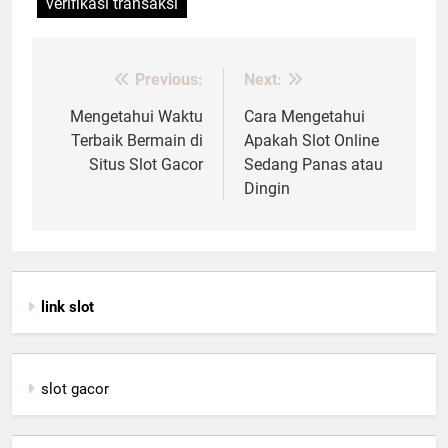
verifikasi transaksi
Previous:
Next:
Post
navigation
Mengetahui Waktu
Cara Mengetahui
Terbaik Bermain di
Apakah Slot Online
Situs Slot Gacor
Sedang Panas atau
Dingin
link slot
slot gacor