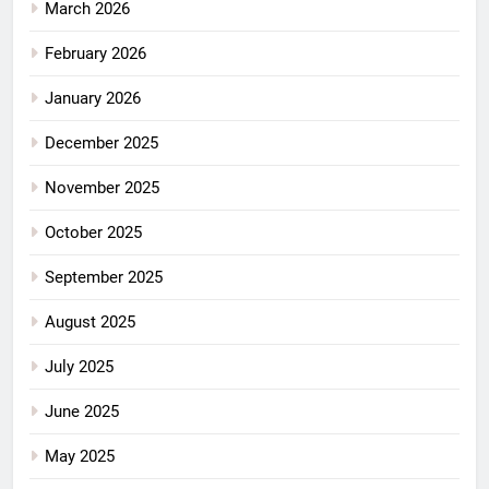
March 2026
February 2026
January 2026
December 2025
November 2025
October 2025
September 2025
August 2025
July 2025
June 2025
May 2025