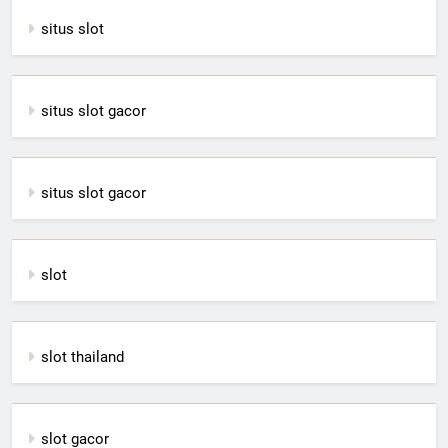
situs slot
situs slot gacor
situs slot gacor
slot
slot thailand
slot gacor