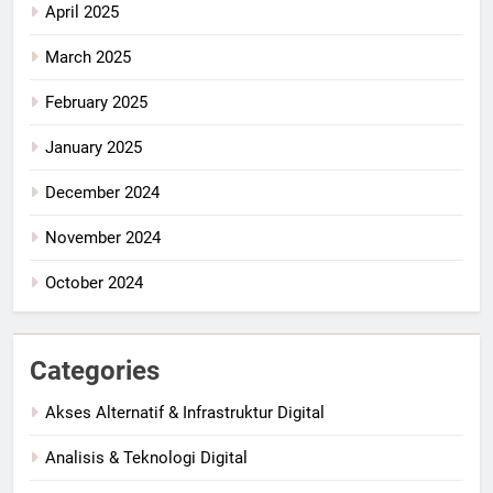
April 2025
March 2025
February 2025
January 2025
December 2024
November 2024
October 2024
Categories
Akses Alternatif & Infrastruktur Digital
Analisis & Teknologi Digital