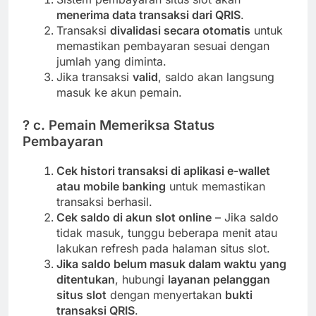
menerima data transaksi dari QRIS
.
Transaksi
divalidasi secara otomatis
untuk
memastikan pembayaran sesuai dengan
jumlah yang diminta.
Jika transaksi
valid
, saldo akan langsung
masuk ke akun pemain.
? c. Pemain Memeriksa Status
Pembayaran
Cek histori transaksi di aplikasi e-wallet
atau mobile banking
untuk memastikan
transaksi berhasil.
Cek saldo di akun slot online
– Jika saldo
tidak masuk, tunggu beberapa menit atau
lakukan refresh pada halaman situs slot.
Jika saldo belum masuk dalam waktu yang
ditentukan
, hubungi
layanan pelanggan
situs slot
dengan menyertakan
bukti
transaksi QRIS
.