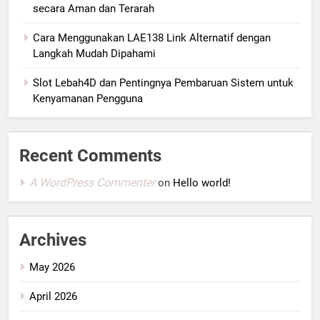
secara Aman dan Terarah
Cara Menggunakan LAE138 Link Alternatif dengan
Langkah Mudah Dipahami
Slot Lebah4D dan Pentingnya Pembaruan Sistem untuk
Kenyamanan Pengguna
Recent Comments
A WordPress Commenter
on
Hello world!
Archives
May 2026
April 2026