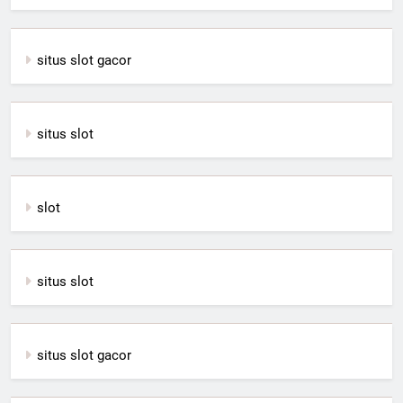
situs slot gacor
situs slot
slot
situs slot
situs slot gacor