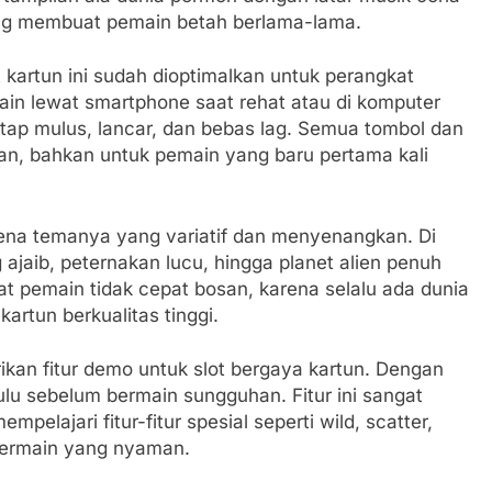
g membuat pemain betah berlama-lama.
kartun ini sudah dioptimalkan untuk perangkat
ain lewat smartphone saat rehat atau di komputer
tap mulus, lancar, dan bebas lag. Semua tombol dan
an, bahkan untuk pemain yang baru pertama kali
rena temanya yang variatif dan menyenangkan. Di
 ajaib, peternakan lucu, hingga planet alien penuh
at pemain tidak cepat bosan, karena selalu ada dunia
kartun berkualitas tinggi.
ikan fitur demo untuk slot bergaya kartun. Dengan
lu sebelum bermain sungguhan. Fitur ini sangat
lajari fitur-fitur spesial seperti wild, scatter,
bermain yang nyaman.