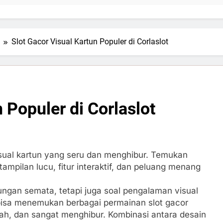
Slot Gacor Visual Kartun Populer di Corlaslot
 Populer di Corlaslot
sual kartun yang seru dan menghibur. Temukan
mpilan lucu, fitur interaktif, dan peluang menang
tungan semata, tetapi juga soal pengalaman visual
bisa menemukan berbagai permainan slot gacor
rah, dan sangat menghibur. Kombinasi antara desain