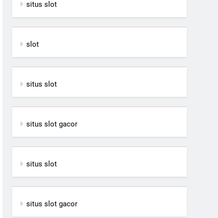
situs slot
slot
situs slot
situs slot gacor
situs slot
situs slot gacor