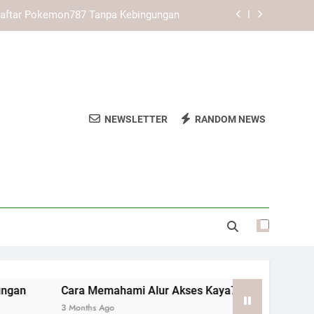
Daftar Pokemon787 Tanpa Kebingungan
k Alternatif secara Aman dan Terarah
natif dengan Langkah Mudah Dipahami
gi Pengguna dalam Akses Digital Harian
NEWSLETTER
RANDOM NEWS
Daftar Pokemon787 Tanpa Kebingungan
k Alternatif secara Aman dan Terarah
natif dengan Langkah Mudah Dipahami
Cara Memahami Alur Akses Kaya787 Link Alternatif secara A
3 Months Ago