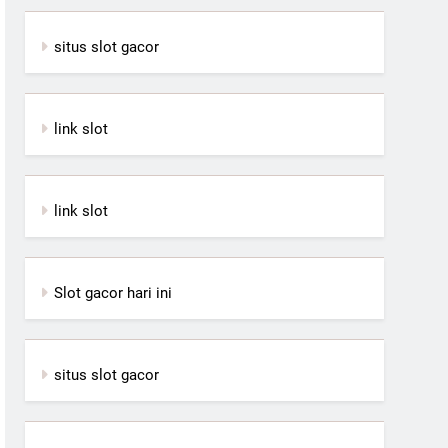
situs slot gacor
link slot
link slot
Slot gacor hari ini
situs slot gacor