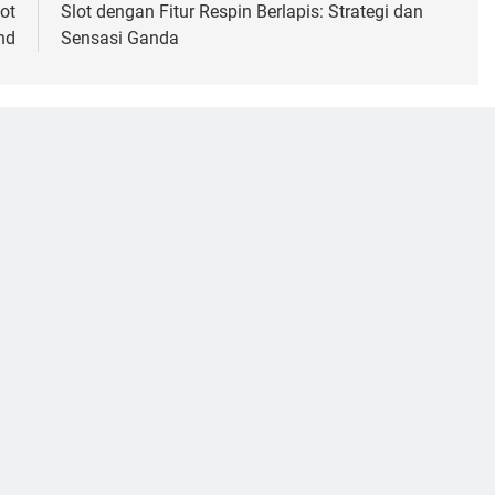
ot
Slot dengan Fitur Respin Berlapis: Strategi dan
nd
Sensasi Ganda