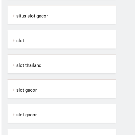
situs slot gacor
slot
slot thailand
slot gacor
slot gacor