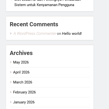
Sistem untuk Kenyamanan Pengguna
Recent Comments
A WordPress Commenter
on
Hello world!
Archives
May 2026
April 2026
March 2026
February 2026
January 2026