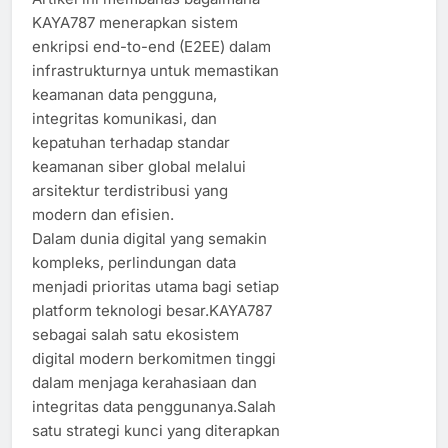
KAYA787 menerapkan sistem
enkripsi end-to-end (E2EE) dalam
infrastrukturnya untuk memastikan
keamanan data pengguna,
integritas komunikasi, dan
kepatuhan terhadap standar
keamanan siber global melalui
arsitektur terdistribusi yang
modern dan efisien.
Dalam dunia digital yang semakin
kompleks, perlindungan data
menjadi prioritas utama bagi setiap
platform teknologi besar.KAYA787
sebagai salah satu ekosistem
digital modern berkomitmen tinggi
dalam menjaga kerahasiaan dan
integritas data penggunanya.Salah
satu strategi kunci yang diterapkan