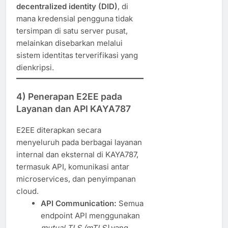
decentralized identity (DID)
, di
mana kredensial pengguna tidak
tersimpan di satu server pusat,
melainkan disebarkan melalui
sistem identitas terverifikasi yang
dienkripsi.
4) Penerapan E2EE pada
Layanan dan API KAYA787
E2EE diterapkan secara
menyeluruh pada berbagai layanan
internal dan eksternal di KAYA787,
termasuk API, komunikasi antar
microservices, dan penyimpanan
cloud.
API Communication:
Semua
endpoint API menggunakan
mutual TLS (mTLS)
yang