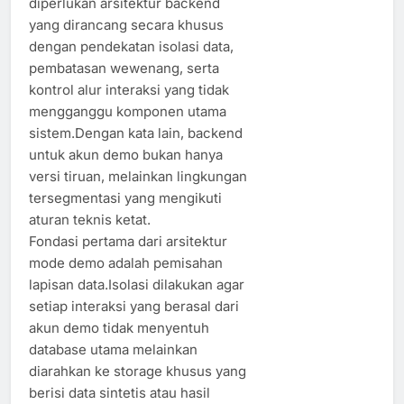
diperlukan arsitektur backend
yang dirancang secara khusus
dengan pendekatan isolasi data,
pembatasan wewenang, serta
kontrol alur interaksi yang tidak
mengganggu komponen utama
sistem.Dengan kata lain, backend
untuk akun demo bukan hanya
versi tiruan, melainkan lingkungan
tersegmentasi yang mengikuti
aturan teknis ketat.
Fondasi pertama dari arsitektur
mode demo adalah pemisahan
lapisan data.Isolasi dilakukan agar
setiap interaksi yang berasal dari
akun demo tidak menyentuh
database utama melainkan
diarahkan ke storage khusus yang
berisi data sintetis atau hasil