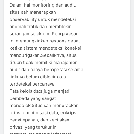
Dalam hal monitoring dan audit,
situs sah menerapkan
observability untuk mendeteksi
anomali trafik dan memblokir
serangan sejak dini.Pengawasan
ini memungkinkan respons cepat
ketika sistem mendeteksi koneksi
mencurigakan.Sebaliknya, situs
tiruan tidak memiliki manajemen
audit dan hanya beroperasi selama
linknya belum diblokir atau
terdeteksi berbahaya
Tata kelola data juga menjadi
pembeda yang sangat
mencolok.Situs sah menerapkan
prinsip minimisasi data, enkripsi
penyimpanan, dan kebijakan
privasi yang terukur.Ini