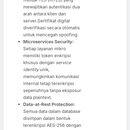
mewajibkan autentikasi dua
arah antara klien dan
server.Sertifikat digital
diverifikasi secara otomatis
untuk mencegah spoofing.
Microservices Security:
Setiap layanan mikro
memiliki token enkripsi
khusus dengan
service
identity
unik,
memungkinkan komunikasi
internal tetap terenkripsi
sepenuhnya tanpa eksposur
data plaintext.
Data-at-Rest Protection:
Semua data dalam database
disimpan dalam bentuk
terenkripsi AES-256 dengan