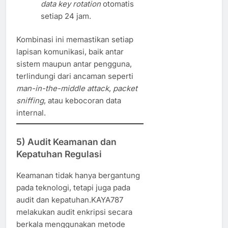
data key rotation
otomatis
setiap 24 jam.
Kombinasi ini memastikan setiap
lapisan komunikasi, baik antar
sistem maupun antar pengguna,
terlindungi dari ancaman seperti
man-in-the-middle attack
,
packet
sniffing
, atau kebocoran data
internal.
5) Audit Keamanan dan
Kepatuhan Regulasi
Keamanan tidak hanya bergantung
pada teknologi, tetapi juga pada
audit dan kepatuhan.KAYA787
melakukan audit enkripsi secara
berkala menggunakan metode