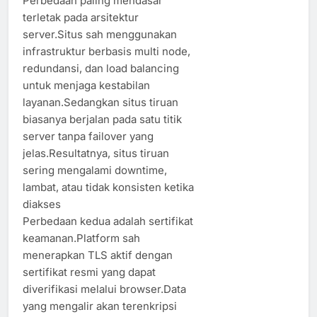
Perbedaan paling mendasar
terletak pada arsitektur
server.Situs sah menggunakan
infrastruktur berbasis multi node,
redundansi, dan load balancing
untuk menjaga kestabilan
layanan.Sedangkan situs tiruan
biasanya berjalan pada satu titik
server tanpa failover yang
jelas.Resultatnya, situs tiruan
sering mengalami downtime,
lambat, atau tidak konsisten ketika
diakses
Perbedaan kedua adalah sertifikat
keamanan.Platform sah
menerapkan TLS aktif dengan
sertifikat resmi yang dapat
diverifikasi melalui browser.Data
yang mengalir akan terenkripsi