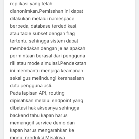
replikasi yang telah
dianonimkan.Pemisahan ini dapat
dilakukan melalui namespace
berbeda, database terdedikasi,
atau table subset dengan flag
tertentu sehingga sistem dapat
membedakan dengan jelas apakah
permintaan berasal dari pengguna
riil atau mode simulasi.Pendekatan
ini membantu menjaga keamanan
sekaligus melindungi kerahasiaan
data pengguna asli.
Pada lapisan API, routing
dipisahkan melalui endpoint yang
dibatasi hak aksesnya sehingga
backend tahu kapan harus
memanggil service demo dan
kapan harus mengarahkan ke
modul produksi.Misalnya,