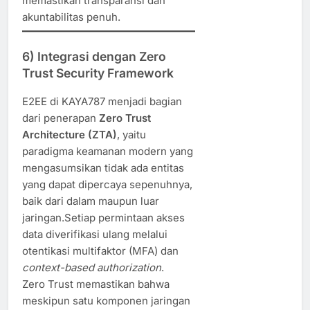
memastikan transparansi dan
akuntabilitas penuh.
6) Integrasi dengan Zero
Trust Security Framework
E2EE di KAYA787 menjadi bagian
dari penerapan
Zero Trust
Architecture (ZTA)
, yaitu
paradigma keamanan modern yang
mengasumsikan tidak ada entitas
yang dapat dipercaya sepenuhnya,
baik dari dalam maupun luar
jaringan.Setiap permintaan akses
data diverifikasi ulang melalui
otentikasi multifaktor (MFA) dan
context-based authorization
.
Zero Trust memastikan bahwa
meskipun satu komponen jaringan