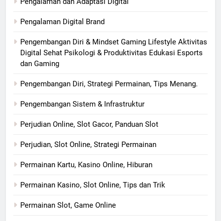
Pengalaman dan Adaptasi Digital
Pengalaman Digital Brand
Pengembangan Diri & Mindset Gaming Lifestyle Aktivitas
Digital Sehat Psikologi & Produktivitas Edukasi Esports
dan Gaming
Pengembangan Diri, Strategi Permainan, Tips Menang.
Pengembangan Sistem & Infrastruktur
Perjudian Online, Slot Gacor, Panduan Slot
Perjudian, Slot Online, Strategi Permainan
Permainan Kartu, Kasino Online, Hiburan
Permainan Kasino, Slot Online, Tips dan Trik
Permainan Slot, Game Online