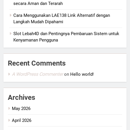
secara Aman dan Terarah
Cara Menggunakan LAE138 Link Alternatif dengan
Langkah Mudah Dipahami
Slot Lebah4D dan Pentingnya Pembaruan Sistem untuk
Kenyamanan Pengguna
Recent Comments
A WordPress Commenter
on
Hello world!
Archives
May 2026
April 2026