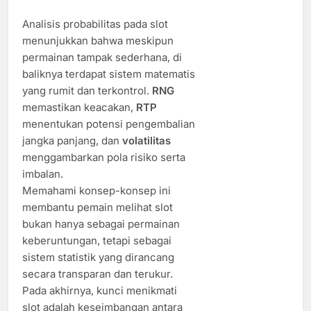
Analisis probabilitas pada slot
menunjukkan bahwa meskipun
permainan tampak sederhana, di
baliknya terdapat sistem matematis
yang rumit dan terkontrol.
RNG
memastikan keacakan,
RTP
menentukan potensi pengembalian
jangka panjang, dan
volatilitas
menggambarkan pola risiko serta
imbalan.
Memahami konsep-konsep ini
membantu pemain melihat slot
bukan hanya sebagai permainan
keberuntungan, tetapi sebagai
sistem statistik yang dirancang
secara transparan dan terukur.
Pada akhirnya, kunci menikmati
slot adalah keseimbangan antara