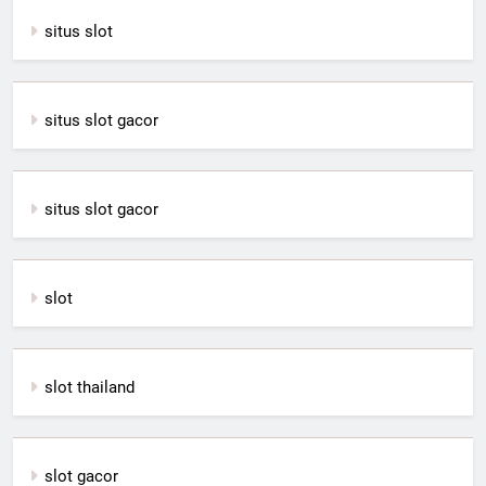
situs slot
situs slot gacor
situs slot gacor
slot
slot thailand
slot gacor