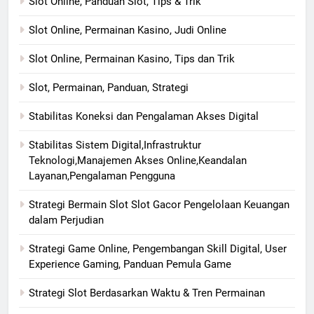
Slot Online, Panduan Slot, Tips & Trik
Slot Online, Permainan Kasino, Judi Online
Slot Online, Permainan Kasino, Tips dan Trik
Slot, Permainan, Panduan, Strategi
Stabilitas Koneksi dan Pengalaman Akses Digital
Stabilitas Sistem Digital,Infrastruktur
Teknologi,Manajemen Akses Online,Keandalan
Layanan,Pengalaman Pengguna
Strategi Bermain Slot Slot Gacor Pengelolaan Keuangan
dalam Perjudian
Strategi Game Online, Pengembangan Skill Digital, User
Experience Gaming, Panduan Pemula Game
Strategi Slot Berdasarkan Waktu & Tren Permainan