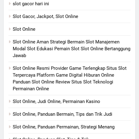
slot gacor hari ini
Slot Gacor, Jackpot, Slot Online
Slot Online
Slot Online Aman Strategi Bermain Slot Manajemen
Modal Slot Edukasi Pemain Slot Slot Online Bertanggung
Jawab
Slot Online Resmi Provider Game Terlengkap Situs Slot
Terpercaya Platform Game Digital Hiburan Online
Panduan Slot Online Review Situs Slot Teknologi
Permainan Online
Slot Online, Judi Online, Permainan Kasino
Slot Online, Panduan Bermain, Tips dan Trik Judi
Slot Online, Panduan Permainan, Strategi Menang