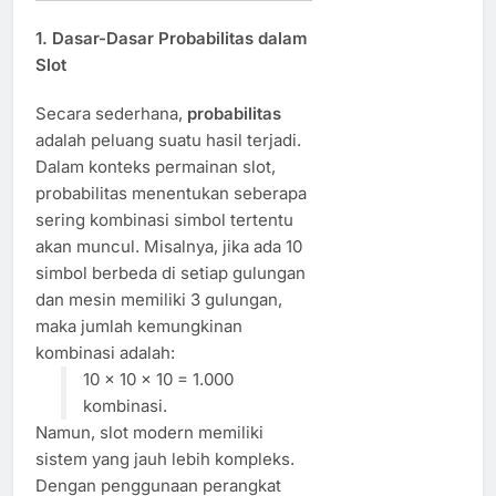
1. Dasar-Dasar Probabilitas dalam
Slot
Secara sederhana,
probabilitas
adalah peluang suatu hasil terjadi.
Dalam konteks permainan slot,
probabilitas menentukan seberapa
sering kombinasi simbol tertentu
akan muncul. Misalnya, jika ada 10
simbol berbeda di setiap gulungan
dan mesin memiliki 3 gulungan,
maka jumlah kemungkinan
kombinasi adalah:
10 × 10 × 10 = 1.000
kombinasi.
Namun, slot modern memiliki
sistem yang jauh lebih kompleks.
Dengan penggunaan perangkat