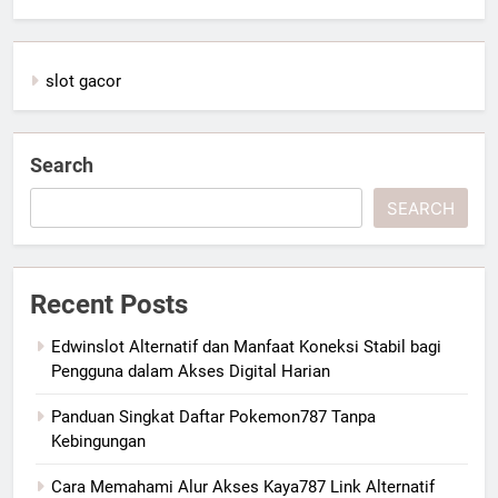
slot gacor
Search
SEARCH
Recent Posts
Edwinslot Alternatif dan Manfaat Koneksi Stabil bagi
Pengguna dalam Akses Digital Harian
Panduan Singkat Daftar Pokemon787 Tanpa
Kebingungan
Cara Memahami Alur Akses Kaya787 Link Alternatif