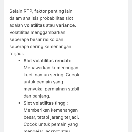
Selain RTP, faktor penting lain
dalam analisis probabilitas slot
adalah
volatilitas
atau
variance
.
Volatilitas menggambarkan
seberapa besar risiko dan
seberapa sering kemenangan
terjadi:
Slot volatilitas rendah
:
Menawarkan kemenangan
kecil namun sering. Cocok
untuk pemain yang
menyukai permainan stabil
dan panjang.
Slot volatilitas tinggi
:
Memberikan kemenangan
besar, tetapi jarang terjadi.
Cocok untuk pemain yang
mengejar jackpot atau