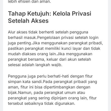
lebih efisien dan aman.
Tahap Ketujuh: Kelola Privasi
Setelah Akses
Alur akses tidak berhenti setelah pengguna
berhasil masuk.Pengelolaan privasi setelah login
juga penting.Jika menggunakan perangkat pribadi,
pastikan perangkat memiliki kunci layar dan tidak
mudah diakses orang lain.Jika menggunakan
perangkat bersama, keluar dari akun setelah
selesai adalah langkah wajib.
Pengguna juga perlu berhati-hati dengan fitur
simpan kata sandi.Pada perangkat pribadi yang
aman, fitur ini bisa dipertimbangkan dengan
bijak.Namun, pada perangkat umum atau
perangkat yang sering dipinjam orang lain, fitur
tersebut sebaiknya tidak digunakan.