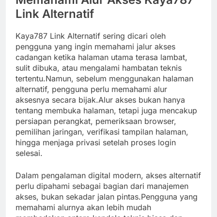
Link Alternatif
Kaya787 Link Alternatif sering dicari oleh
pengguna yang ingin memahami jalur akses
cadangan ketika halaman utama terasa lambat,
sulit dibuka, atau mengalami hambatan teknis
tertentu.Namun, sebelum menggunakan halaman
alternatif, pengguna perlu memahami alur
aksesnya secara bijak.Alur akses bukan hanya
tentang membuka halaman, tetapi juga mencakup
persiapan perangkat, pemeriksaan browser,
pemilihan jaringan, verifikasi tampilan halaman,
hingga menjaga privasi setelah proses login
selesai.
Dalam pengalaman digital modern, akses alternatif
perlu dipahami sebagai bagian dari manajemen
akses, bukan sekadar jalan pintas.Pengguna yang
memahami alurnya akan lebih mudah