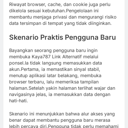
Riwayat browser, cache, dan cookie juga perlu
dikelola sesuai kebutuhan.Pengelolaan ini
membantu menjaga privasi dan mengurangi risiko
data tersimpan di tempat yang tidak diinginkan.
Skenario Praktis Pengguna Baru
Bayangkan seorang pengguna baru ingin
membuka Kaya787 Link Alternatif melalui
ponsel.Ia tidak langsung memasukkan data
akun.Pertama, ia memastikan sinyal stabil,
menutup aplikasi latar belakang, membuka
browser terbaru, lalu memeriksa tampilan
halaman.Setelah yakin halaman terlihat wajar dan
navigasinya jelas, ia memasukkan data dengan
hati-hati.
Skenario ini menunjukkan bahwa alur akses yang
benar dapat membantu pengguna baru merasa
lebih percaya diri.Pengguna tidak perlu memahami