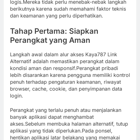
logis.Mereka tidak perlu menebak-nebak langkah
berikutnya karena sudah memahami faktor teknis
dan keamanan yang perlu diperhatikan.
Tahap Pertama: Siapkan
Perangkat yang Aman
Langkah awal dalam alur akses Kaya787 Link
Alternatif adalah memastikan perangkat dalam
kondisi aman dan responsif.Perangkat pribadi
lebih disarankan karena pengguna memiliki kontrol
penuh terhadap pengaturan keamanan, riwayat
browser, cache, cookie, dan penyimpanan data
login.
Perangkat yang terlalu penuh atau menjalankan
banyak aplikasi dapat menghambat
akses.Sebelum membuka halaman alternatif, tutup
aplikasi yang tidak diperlukan.Pada ponsel,
hentikan aplikasi latar belakang yang memakai