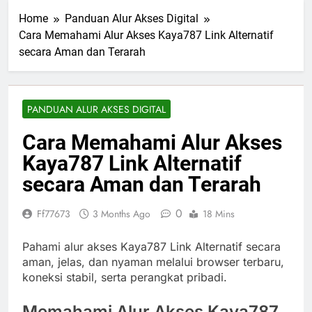
Home
Panduan Alur Akses Digital
Cara Memahami Alur Akses Kaya787 Link Alternatif
secara Aman dan Terarah
PANDUAN ALUR AKSES DIGITAL
Cara Memahami Alur Akses
Kaya787 Link Alternatif
secara Aman dan Terarah
0
Ff77673
3 Months Ago
18 Mins
Pahami alur akses Kaya787 Link Alternatif secara
aman, jelas, dan nyaman melalui browser terbaru,
koneksi stabil, serta perangkat pribadi.
Memahami Alur Akses Kaya787