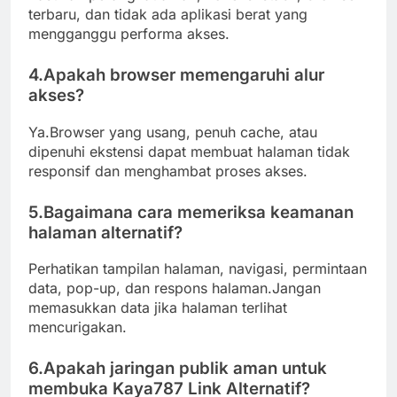
terbaru, dan tidak ada aplikasi berat yang
mengganggu performa akses.
4.Apakah browser memengaruhi alur
akses?
Ya.Browser yang usang, penuh cache, atau
dipenuhi ekstensi dapat membuat halaman tidak
responsif dan menghambat proses akses.
5.Bagaimana cara memeriksa keamanan
halaman alternatif?
Perhatikan tampilan halaman, navigasi, permintaan
data, pop-up, dan respons halaman.Jangan
memasukkan data jika halaman terlihat
mencurigakan.
6.Apakah jaringan publik aman untuk
membuka Kaya787 Link Alternatif?