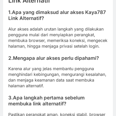
Link Alternatif
1.Apa yang dimaksud alur akses Kaya787
Link Alternatif?
Alur akses adalah urutan langkah yang dilakukan
pengguna mulai dari menyiapkan perangkat,
membuka browser, memeriksa koneksi, mengecek
halaman, hingga menjaga privasi setelah login.
2.Mengapa alur akses perlu dipahami?
Karena alur yang jelas membantu pengguna
menghindari kebingungan, mengurangi kesalahan,
dan menjaga keamanan data saat membuka
halaman alternatif.
3.Apa langkah pertama sebelum
membuka link alternatif?
Pastikan perangkat aman, koneksi stabil, browser