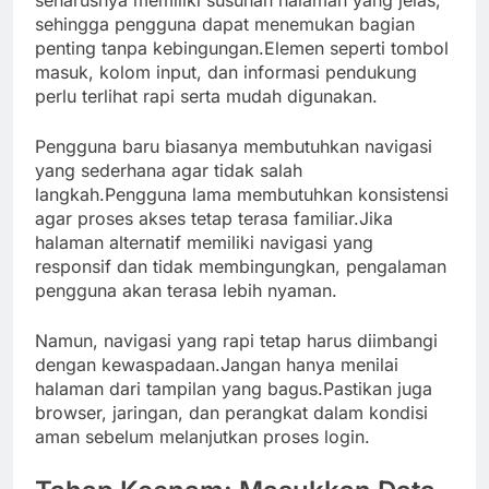
sehingga pengguna dapat menemukan bagian
penting tanpa kebingungan.Elemen seperti tombol
masuk, kolom input, dan informasi pendukung
perlu terlihat rapi serta mudah digunakan.
Pengguna baru biasanya membutuhkan navigasi
yang sederhana agar tidak salah
langkah.Pengguna lama membutuhkan konsistensi
agar proses akses tetap terasa familiar.Jika
halaman alternatif memiliki navigasi yang
responsif dan tidak membingungkan, pengalaman
pengguna akan terasa lebih nyaman.
Namun, navigasi yang rapi tetap harus diimbangi
dengan kewaspadaan.Jangan hanya menilai
halaman dari tampilan yang bagus.Pastikan juga
browser, jaringan, dan perangkat dalam kondisi
aman sebelum melanjutkan proses login.