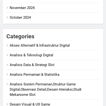
November 2024
October 2024
Categories
Akses Alternatif & Infrastruktur Digital
Analisis & Teknologi Digital
Analisis Data & Strategi Slot
Analisis Permainan & Statistika
Analisis Sistem Permainan,Struktur Game
Digital,Observasi Detail,Desain Interaksi,Studi
Mekanisme Slot
Desain Visual & UX Game