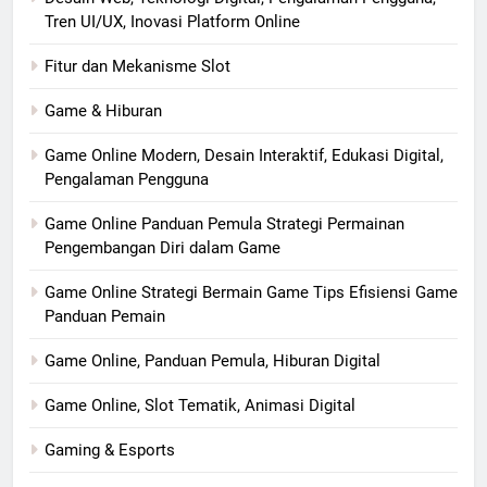
Tren UI/UX, Inovasi Platform Online
Fitur dan Mekanisme Slot
Game & Hiburan
Game Online Modern, Desain Interaktif, Edukasi Digital,
Pengalaman Pengguna
Game Online Panduan Pemula Strategi Permainan
Pengembangan Diri dalam Game
Game Online Strategi Bermain Game Tips Efisiensi Game
Panduan Pemain
Game Online, Panduan Pemula, Hiburan Digital
Game Online, Slot Tematik, Animasi Digital
Gaming & Esports