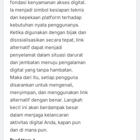
fondasi kenyamanan akses digital.
Ia menjadi simbol kesiapan teknis
dan kepekaan platform terhadap
kebutuhan nyata penggunanya.
Ketika digunakan dengan bijak dan
disosialisasikan secara tepat, link
alternatif dapat menjadi
penyelamat dalam situasi darurat
dan jembatan menuju pengalaman
digital yang tanpa hambatan.
Maka dari itu, setiap pengguna
disarankan untuk mengenali,
menyimpan, dan menggunakan link
alternatif dengan benar. Langkah
kecil ini akan berdampak besar
dalam menjaga kelancaran
aktivitas digital Anda, kapan pun
dan di mana pun.