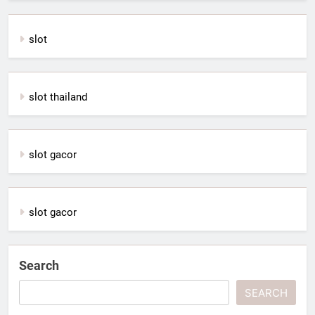
slot
slot thailand
slot gacor
slot gacor
Search
SEARCH