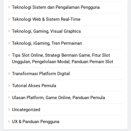
Teknologi Sistem dan Pengalaman Pengguna
Teknologi Web & Sistem Real-Time
Teknologi, Gaming, Visual Graphics
Teknologi, iGaming, Tren Permainan
Tips Slot Online, Strategi Bermain Game, Fitur Slot
Unggulan, Pengelolaan Modal, Panduan Pemain Slot
Transformasi Platform Digital
Tutorial Akses Pemula
Ulasan Platform, Game Online, Panduan Pemula
Uncategorized
UX & Panduan Pengguna