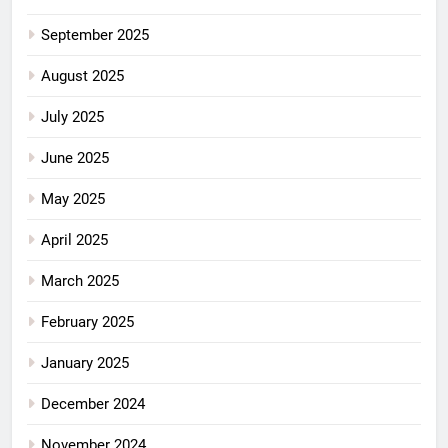
September 2025
August 2025
July 2025
June 2025
May 2025
April 2025
March 2025
February 2025
January 2025
December 2024
November 2024