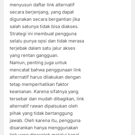
menyusun daftar link alternatif
secara berjenjang, yang dapat
digunakan secara bergantian jika
salah satunya tidak bisa diakses.
Strategi ini membuat pengguna
selalu punya opsi dan tidak merasa
terjebak dalam satu jalur akses
yang rentan gangguan.
Namun, penting juga untuk
mencatat bahwa penggunaan link
alternatif harus dilakukan dengan
tetap memperhatikan faktor
keamanan. Karena sifatnya yang
tersebar dan mudah dibagikan, link
alternatif rawan dipalsukan oleh
pihak yang tidak bertanggung
jawab. Oleh karena itu, pengguna
disarankan hanya menggunakan
link yang diperoleh melalui kanal