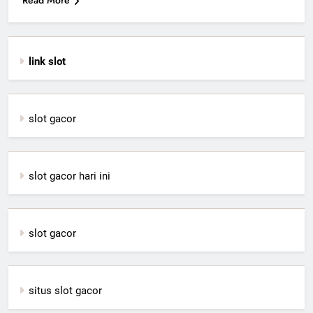
Read More
link slot
slot gacor
slot gacor hari ini
slot gacor
situs slot gacor