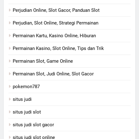
Perjudian Online, Slot Gacor, Panduan Slot
Perjudian, Slot Online, Strategi Permainan
Permainan Kartu, Kasino Online, Hiburan
Permainan Kasino, Slot Online, Tips dan Trik
Permainan Slot, Game Online
Permainan Slot, Judi Online, Slot Gacor
pokemon787
situs judi
situs judi slot
situs judi slot gacor
situs judi slot online