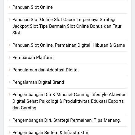
Panduan Slot Online
Panduan Slot Online Slot Gacor Terpercaya Strategi
Jackpot Slot Tips Bermain Slot Online Bonus dan Fitur
Slot
Panduan Slot Online, Permainan Digital, Hiburan & Game
Pembaruan Platform
Pengalaman dan Adaptasi Digital
Pengalaman Digital Brand
Pengembangan Diri & Mindset Gaming Lifestyle Aktivitas
Digital Sehat Psikologi & Produktivitas Edukasi Esports
dan Gaming
Pengembangan Diri, Strategi Permainan, Tips Menang.
Pengembangan Sistem & Infrastruktur