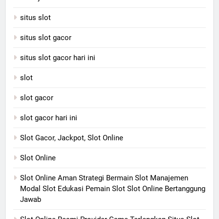
situs slot
situs slot gacor
situs slot gacor hari ini
slot
slot gacor
slot gacor hari ini
Slot Gacor, Jackpot, Slot Online
Slot Online
Slot Online Aman Strategi Bermain Slot Manajemen
Modal Slot Edukasi Pemain Slot Slot Online Bertanggung
Jawab