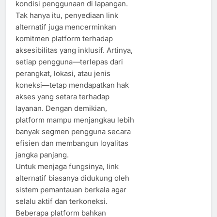
kondisi penggunaan di lapangan.
Tak hanya itu, penyediaan link
alternatif juga mencerminkan
komitmen platform terhadap
aksesibilitas yang inklusif. Artinya,
setiap pengguna—terlepas dari
perangkat, lokasi, atau jenis
koneksi—tetap mendapatkan hak
akses yang setara terhadap
layanan. Dengan demikian,
platform mampu menjangkau lebih
banyak segmen pengguna secara
efisien dan membangun loyalitas
jangka panjang.
Untuk menjaga fungsinya, link
alternatif biasanya didukung oleh
sistem pemantauan berkala agar
selalu aktif dan terkoneksi.
Beberapa platform bahkan