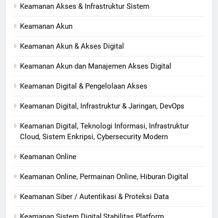
Keamanan Akses & Infrastruktur Sistem
Keamanan Akun
Keamanan Akun & Akses Digital
Keamanan Akun dan Manajemen Akses Digital
Keamanan Digital & Pengelolaan Akses
Keamanan Digital, Infrastruktur & Jaringan, DevOps
Keamanan Digital, Teknologi Informasi, Infrastruktur
Cloud, Sistem Enkripsi, Cybersecurity Modern
Keamanan Online
Keamanan Online, Permainan Online, Hiburan Digital
Keamanan Siber / Autentikasi & Proteksi Data
Keamanan Sistem Digital,Stabilitas Platform