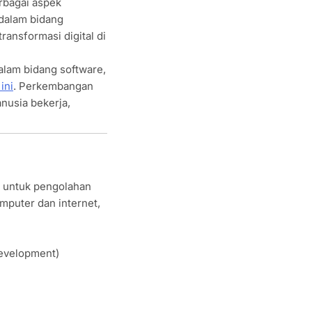
rbagai aspek
 dalam bidang
ransformasi digital di
alam bidang software,
ini
. Perkembangan
nusia bekerja,
n untuk pengolahan
puter dan internet,
evelopment)