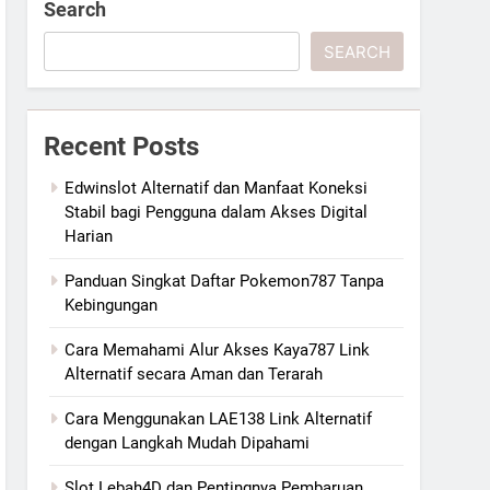
Search
SEARCH
Recent Posts
Edwinslot Alternatif dan Manfaat Koneksi
Stabil bagi Pengguna dalam Akses Digital
Harian
Panduan Singkat Daftar Pokemon787 Tanpa
Kebingungan
Cara Memahami Alur Akses Kaya787 Link
Alternatif secara Aman dan Terarah
Cara Menggunakan LAE138 Link Alternatif
dengan Langkah Mudah Dipahami
Slot Lebah4D dan Pentingnya Pembaruan