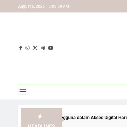
Skip
August 6, 2026
5:03:51 AM
to
content
Car
Dapatkan K
oneksi Stabil bagi Pengguna dalam Akses Digital Harian
HEADLINES