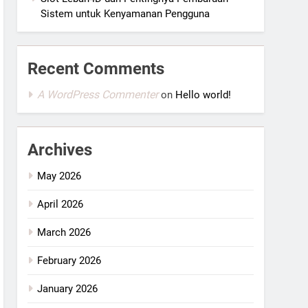
Sistem untuk Kenyamanan Pengguna
Recent Comments
A WordPress Commenter
on
Hello world!
Archives
May 2026
April 2026
March 2026
February 2026
January 2026