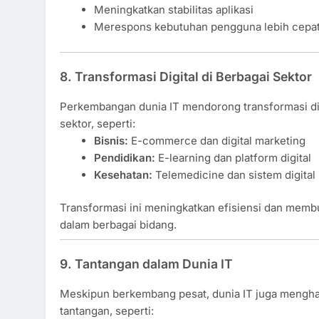
Meningkatkan stabilitas aplikasi
Merespons kebutuhan pengguna lebih cepa
8. Transformasi Digital di Berbagai Sektor
Perkembangan dunia IT mendorong transformasi dig
sektor, seperti:
Bisnis:
E-commerce dan digital marketing
Pendidikan:
E-learning dan platform digital
Kesehatan:
Telemedicine dan sistem digital
Transformasi ini meningkatkan efisiensi dan memb
dalam berbagai bidang.
9. Tantangan dalam Dunia IT
Meskipun berkembang pesat, dunia IT juga mengha
tantangan, seperti: