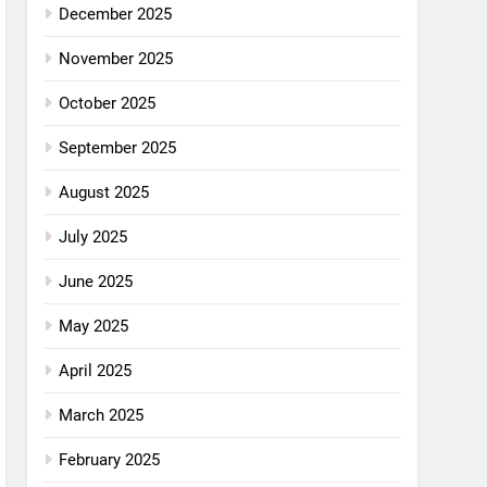
December 2025
November 2025
October 2025
September 2025
August 2025
July 2025
June 2025
May 2025
April 2025
March 2025
February 2025