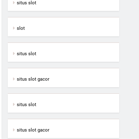
situs slot
slot
situs slot
situs slot gacor
situs slot
situs slot gacor