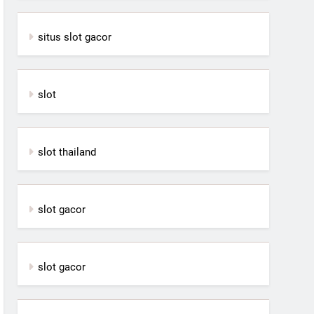
situs slot gacor
slot
slot thailand
slot gacor
slot gacor