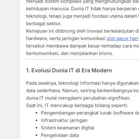
menjadi sistem kompleks yang menghubungkan be
kehidupan manusia. Dunia IT tidak hanya berperan
teknologi, tetapi juga menjadi fondasi utama dalam t
berbagai sektor.
Kemajuan ini didorong oleh inovasi berkelanjutan d
hardware, serta jaringan komunikasi
slot gacor hari 
tersebut membawa dampak besar terhadap cara ma
berkomunikasi, dan menjalankan bisnis.
1. Evolusi Dunia IT di Era Modern
Pada awalnya, teknologi informasi hanya digunaka
data sederhana. Namun, seiring berkembangnya kom
dunia IT mulai mengalami perubahan signifikan.
Saat ini, IT mencakup berbagai bidang seperti:
Pengembangan perangkat lunak (software d
Infrastruktur jaringan
Sistem keamanan digital
Pengelolaan data