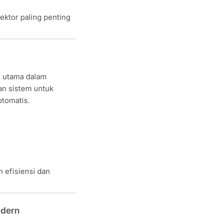
ektor paling penting
si utama dalam
an sistem untuk
otomatis.
 efisiensi dan
odern