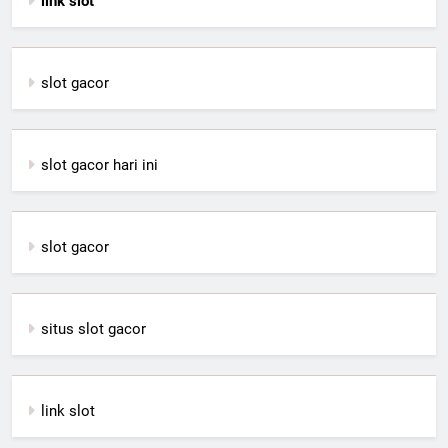
link slot
slot gacor
slot gacor hari ini
slot gacor
situs slot gacor
link slot