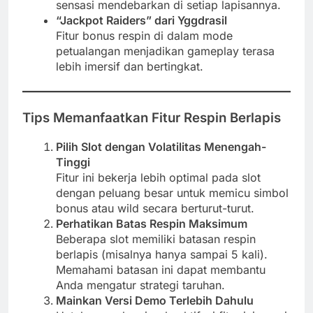
sensasi mendebarkan di setiap lapisannya.
“Jackpot Raiders” dari Yggdrasil
Fitur bonus respin di dalam mode
petualangan menjadikan gameplay terasa
lebih imersif dan bertingkat.
Tips Memanfaatkan Fitur Respin Berlapis
Pilih Slot dengan Volatilitas Menengah-
Tinggi
Fitur ini bekerja lebih optimal pada slot
dengan peluang besar untuk memicu simbol
bonus atau wild secara berturut-turut.
Perhatikan Batas Respin Maksimum
Beberapa slot memiliki batasan respin
berlapis (misalnya hanya sampai 5 kali).
Memahami batasan ini dapat membantu
Anda mengatur strategi taruhan.
Mainkan Versi Demo Terlebih Dahulu