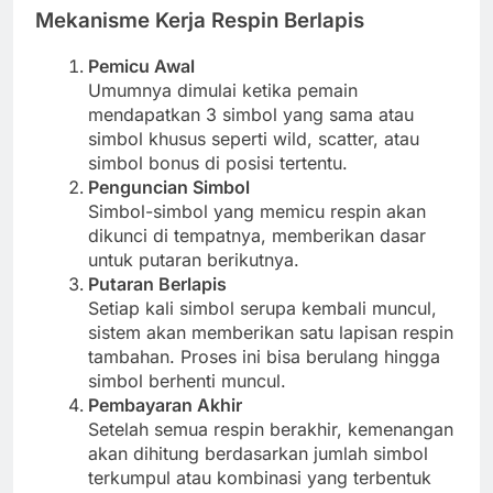
Mekanisme Kerja Respin Berlapis
Pemicu Awal
Umumnya dimulai ketika pemain
mendapatkan 3 simbol yang sama atau
simbol khusus seperti wild, scatter, atau
simbol bonus di posisi tertentu.
Penguncian Simbol
Simbol-simbol yang memicu respin akan
dikunci di tempatnya, memberikan dasar
untuk putaran berikutnya.
Putaran Berlapis
Setiap kali simbol serupa kembali muncul,
sistem akan memberikan satu lapisan respin
tambahan. Proses ini bisa berulang hingga
simbol berhenti muncul.
Pembayaran Akhir
Setelah semua respin berakhir, kemenangan
akan dihitung berdasarkan jumlah simbol
terkumpul atau kombinasi yang terbentuk