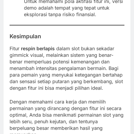
Untuk memahami pola aktifasi fitur ini, versi
demo adalah tempat yang tepat untuk
eksplorasi tanpa risiko finansial.
Kesimpulan
Fitur
respin berlapis
dalam slot bukan sekadar
gimmick visual, melainkan sistem yang benar-
benar memperluas potensi kemenangan dan
menambah intensitas pengalaman bermain. Bagi
para pemain yang menyukai ketegangan bertahap
dan sensasi setiap putaran yang berkembang, slot
dengan fitur ini bisa menjadi pilihan ideal.
Dengan memahami cara kerja dan memilih
permainan yang dirancang dengan fitur ini secara
optimal, Anda bisa menikmati permainan slot yang
lebih seru, penuh kejutan, dan tentunya
berpeluang besar memberikan hasil yang