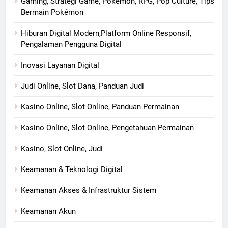
Gaming, Strategi Game, Pokémon, RPG, Pop Culture, Tips
Bermain Pokémon
Hiburan Digital Modern,Platform Online Responsif,
Pengalaman Pengguna Digital
Inovasi Layanan Digital
Judi Online, Slot Dana, Panduan Judi
Kasino Online, Slot Online, Panduan Permainan
Kasino Online, Slot Online, Pengetahuan Permainan
Kasino, Slot Online, Judi
Keamanan & Teknologi Digital
Keamanan Akses & Infrastruktur Sistem
Keamanan Akun