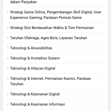
dalam Perjudian
Strategi Game Online, Pengembangan Skill Digital, User
Experience Gaming, Panduan Pemula Game
Strategi Slot Berdasarkan Waktu & Tren Permainan
Taruhan Olahraga, Agen Bola, Layanan Taruhan
Teknologi & Aksesibilitas
Teknologi & Arsitektur Sistem
Teknologi & Hiburan Digital
Teknologi & Internet, Permainan Kasino, Panduan
Taruhan
Teknologi & Keamanan Digital
Teknologi & Keamanan Informasi