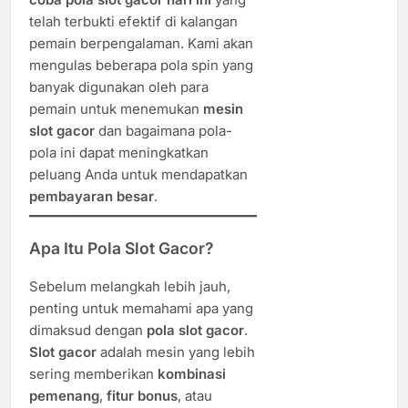
telah terbukti efektif di kalangan
pemain berpengalaman. Kami akan
mengulas beberapa pola spin yang
banyak digunakan oleh para
pemain untuk menemukan
mesin
slot gacor
dan bagaimana pola-
pola ini dapat meningkatkan
peluang Anda untuk mendapatkan
pembayaran besar
.
Apa Itu Pola Slot Gacor?
Sebelum melangkah lebih jauh,
penting untuk memahami apa yang
dimaksud dengan
pola slot gacor
.
Slot gacor
adalah mesin yang lebih
sering memberikan
kombinasi
pemenang
,
fitur bonus
, atau