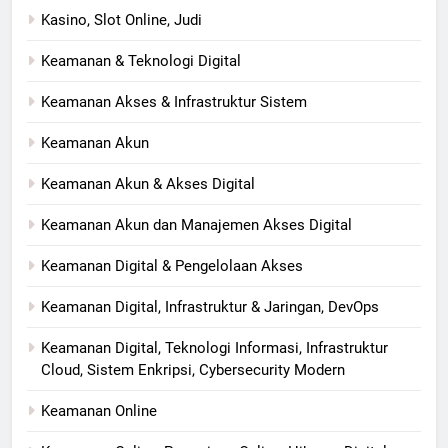
Kasino, Slot Online, Judi
Keamanan & Teknologi Digital
Keamanan Akses & Infrastruktur Sistem
Keamanan Akun
Keamanan Akun & Akses Digital
Keamanan Akun dan Manajemen Akses Digital
Keamanan Digital & Pengelolaan Akses
Keamanan Digital, Infrastruktur & Jaringan, DevOps
Keamanan Digital, Teknologi Informasi, Infrastruktur
Cloud, Sistem Enkripsi, Cybersecurity Modern
Keamanan Online