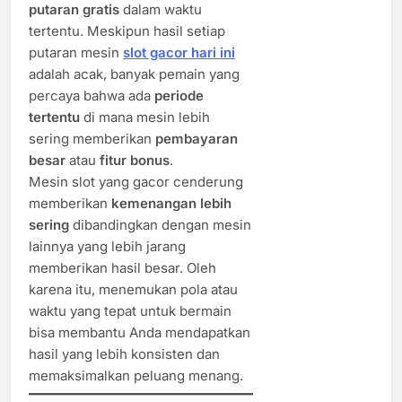
putaran gratis
dalam waktu
tertentu. Meskipun hasil setiap
putaran mesin
slot gacor hari ini
adalah acak, banyak pemain yang
percaya bahwa ada
periode
tertentu
di mana mesin lebih
sering memberikan
pembayaran
besar
atau
fitur bonus
.
Mesin slot yang gacor cenderung
memberikan
kemenangan lebih
sering
dibandingkan dengan mesin
lainnya yang lebih jarang
memberikan hasil besar. Oleh
karena itu, menemukan pola atau
waktu yang tepat untuk bermain
bisa membantu Anda mendapatkan
hasil yang lebih konsisten dan
memaksimalkan peluang menang.