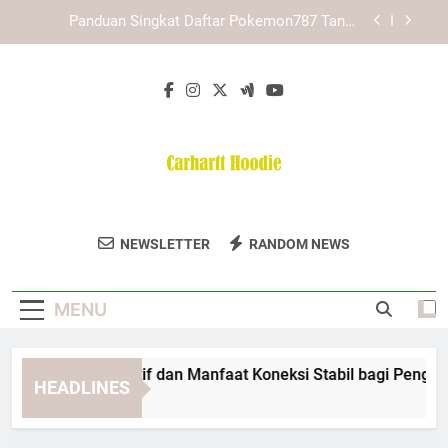
Skip
Cara Memahami Alur Akses Kaya787 Link
to
Alternatif secara Aman dan Terarah
content
Cara Menggunakan LAE138 Link Alternatif dengan
Langkah Mudah Dipahami
Edwinslot Alternatif dan Manfaat Koneksi Stabil
bagi Pengguna dalam Akses Digital Harian
Panduan Singkat Daftar Pokemon787 Tanpa
Kebingungan
Cara Memahami Alur Akses Kaya787 Link
Alternatif secara Aman dan Terarah
Carhartt Hoodie
Dapatkan Koleksi Hoodie Berkualitas Dari
Cara Menggunakan LAE138 Link Alternatif dengan
NEWSLETTER
RANDOM NEWS
Langkah Mudah Dipahami
Carhartt Hoodie.
MENU
winslot Alternatif dan Manfaat Koneksi Stabil bagi Pengguna 
HEADLINES
Months Ago