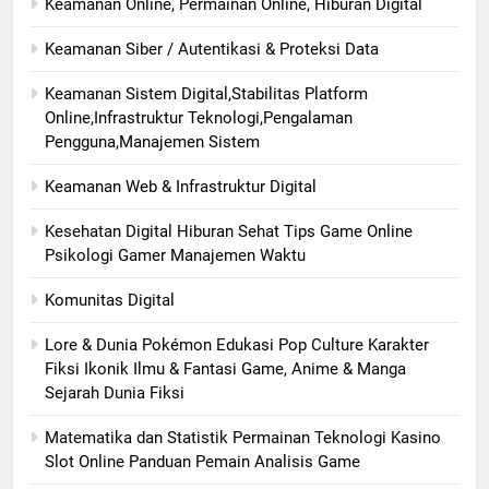
Keamanan Online, Permainan Online, Hiburan Digital
Keamanan Siber / Autentikasi & Proteksi Data
Keamanan Sistem Digital,Stabilitas Platform
Online,Infrastruktur Teknologi,Pengalaman
Pengguna,Manajemen Sistem
Keamanan Web & Infrastruktur Digital
Kesehatan Digital Hiburan Sehat Tips Game Online
Psikologi Gamer Manajemen Waktu
Komunitas Digital
Lore & Dunia Pokémon Edukasi Pop Culture Karakter
Fiksi Ikonik Ilmu & Fantasi Game, Anime & Manga
Sejarah Dunia Fiksi
Matematika dan Statistik Permainan Teknologi Kasino
Slot Online Panduan Pemain Analisis Game