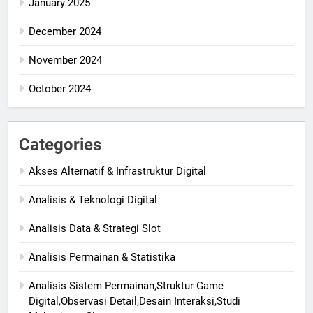
January 2025
December 2024
November 2024
October 2024
Categories
Akses Alternatif & Infrastruktur Digital
Analisis & Teknologi Digital
Analisis Data & Strategi Slot
Analisis Permainan & Statistika
Analisis Sistem Permainan,Struktur Game
Digital,Observasi Detail,Desain Interaksi,Studi