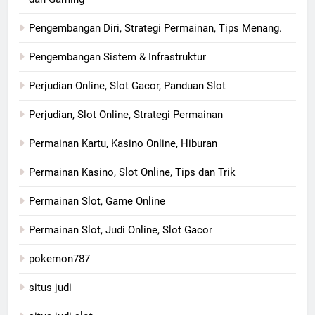
Pengembangan Diri, Strategi Permainan, Tips Menang.
Pengembangan Sistem & Infrastruktur
Perjudian Online, Slot Gacor, Panduan Slot
Perjudian, Slot Online, Strategi Permainan
Permainan Kartu, Kasino Online, Hiburan
Permainan Kasino, Slot Online, Tips dan Trik
Permainan Slot, Game Online
Permainan Slot, Judi Online, Slot Gacor
pokemon787
situs judi