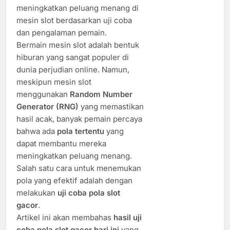
meningkatkan peluang menang di
mesin slot berdasarkan uji coba
dan pengalaman pemain.
Bermain mesin slot adalah bentuk
hiburan yang sangat populer di
dunia perjudian online. Namun,
meskipun mesin slot
menggunakan
Random Number
Generator (RNG)
yang memastikan
hasil acak, banyak pemain percaya
bahwa ada
pola tertentu
yang
dapat membantu mereka
meningkatkan peluang menang.
Salah satu cara untuk menemukan
pola yang efektif adalah dengan
melakukan
uji coba pola slot
gacor
.
Artikel ini akan membahas
hasil uji
coba pola slot gacor hari ini
yang