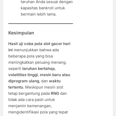
taruhan Anda sesuai dengan
kapasitas bankroll untuk
bermain lebih lama.
Kesimpulan
Hasil uji coba pola slot gacor hari
ini
menunjukkan bahwa ada
beberapa pola yang bisa
meningkatkan peluang menang,
seperti
taruhan bertahap
,
volatilitas tinggi
,
mesin baru atau
diprogram ulang
, dan
waktu
tertentu
. Meskipun mesin slot
tetap bergantung pada
RNG
dan
tidak ada cara pasti untuk
menjamin kemenangan,
mengidentifikasi pola yang tepat