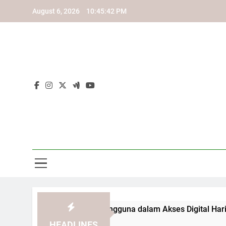
Skip
August 6, 2026
10:45:43 PM
to
content
Car
Dapatkan K
ksi Stabil bagi Pengguna dalam Akses Digital Harian
Pan
3 M
HEADLINES