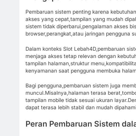
Pembaruan sistem penting karena kebutuhan
akses yang cepat,tampilan yang mudah dipa
sistem tidak diperbarui,pengalaman akses bi
browser,perangkat,atau jaringan pengguna su
Dalam konteks Slot Lebah4D,pembaruan sist
menjaga akses tetap relevan dengan kebut
tampilan halaman,struktur menu,kompatibilit
kenyamanan saat pengguna membuka halaman
Bagi pengguna,pembaruan sistem juga memb
muncul.Misalnya,halaman terasa berat,tombo
tampilan mobile tidak sesuai ukuran layar.D
dapat terasa lebih stabil dan mudah dipahami
Peran Pembaruan Sistem dala