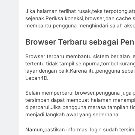
Jika halaman terlihat rusak,teks terpotong,a
sejenak.Periksa koneksi,browser,dan cache s
membantu pengguna menghindari salah akses
Browser Terbaru sebagai Pe
Browser terbaru membantu sistem berjalan l
tertentu tidak tampil sempurna,tombol kuran
layar dengan baik.Karena itu,pengguna seb
Lebah4D.
Selain memperbarui browser,pengguna juga p
tersimpan dapat membuat halaman menampil
diperbarui.Jika pengguna merasa tampilan t
menjadi langkah awal yang sederhana.
Namun,pastikan informasi login sudah ters