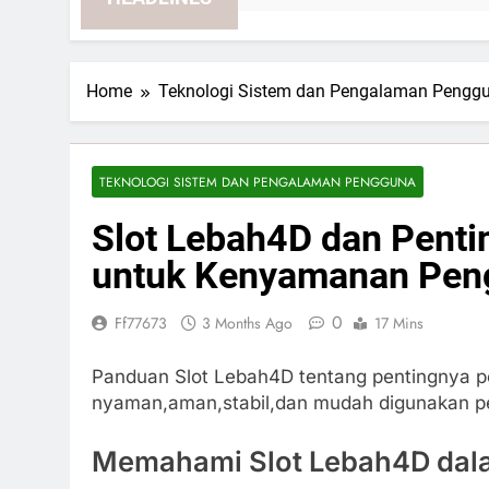
Home
Teknologi Sistem dan Pengalaman Pengg
TEKNOLOGI SISTEM DAN PENGALAMAN PENGGUNA
Slot Lebah4D dan Pent
untuk Kenyamanan Pen
0
Ff77673
3 Months Ago
17 Mins
Panduan Slot Lebah4D tentang pentingnya p
nyaman,aman,stabil,dan mudah digunakan p
Memahami Slot Lebah4D dal