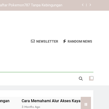
Daftar Pokemon787 Tanpa Kebingungan
k Alternatif secara Aman dan Terarah
natif dengan Langkah Mudah Dipahami
gi Pengguna dalam Akses Digital Harian
NEWSLETTER
RANDOM NEWS
Daftar Pokemon787 Tanpa Kebingungan
k Alternatif secara Aman dan Terarah
natif dengan Langkah Mudah Dipahami
Cara Memahami Alur Akses Kaya787 Link Alternatif secara A
3 Months Ago