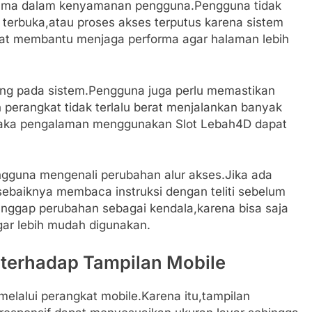
 utama dalam kenyamanan pengguna.Pengguna tidak
t terbuka,atau proses akses terputus karena sistem
pat membantu menjaga performa agar halaman lebih
ung pada sistem.Pengguna juga perlu memastikan
an perangkat tidak terlalu berat menjalankan banyak
ik,maka pengalaman menggunakan Slot Lebah4D dapat
gguna mengenali perubahan alur akses.Jika ada
ebaiknya membaca instruksi dengan teliti sebelum
ggap perubahan sebagai kendala,karena bisa saja
ar lebih mudah digunakan.
terhadap Tampilan Mobile
lalui perangkat mobile.Karena itu,tampilan