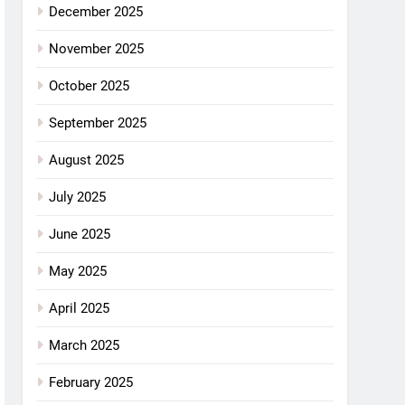
December 2025
November 2025
October 2025
September 2025
August 2025
July 2025
June 2025
May 2025
April 2025
March 2025
February 2025