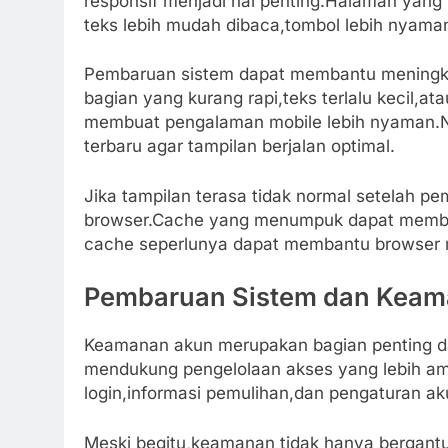
responsif menjadi hal penting.Halaman yang
teks lebih mudah dibaca,tombol lebih nyaman
Pembaruan sistem dapat membantu meningkat
bagian yang kurang rapi,teks terlalu kecil,a
membuat pengalaman mobile lebih nyaman.N
terbaru agar tampilan berjalan optimal.
Jika tampilan terasa tidak normal setelah
browser.Cache yang menumpuk dapat memb
cache seperlunya dapat membantu browser m
Pembaruan Sistem dan Kea
Keamanan akun merupakan bagian penting 
mendukung pengelolaan akses yang lebih am
login,informasi pemulihan,dan pengaturan ak
Meski begitu,keamanan tidak hanya bergant