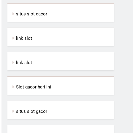
situs slot gacor
link slot
link slot
Slot gacor hari ini
situs slot gacor