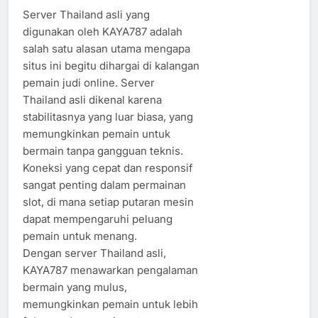
Server Thailand asli yang
digunakan oleh KAYA787 adalah
salah satu alasan utama mengapa
situs ini begitu dihargai di kalangan
pemain judi online. Server
Thailand asli dikenal karena
stabilitasnya yang luar biasa, yang
memungkinkan pemain untuk
bermain tanpa gangguan teknis.
Koneksi yang cepat dan responsif
sangat penting dalam permainan
slot, di mana setiap putaran mesin
dapat mempengaruhi peluang
pemain untuk menang.
Dengan server Thailand asli,
KAYA787 menawarkan pengalaman
bermain yang mulus,
memungkinkan pemain untuk lebih