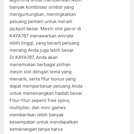
banyak kombinasi simbol yang
menguntungkan, meningkatkan
peluang pemain untuk meraih
jackpot besar. Mesin slot gacor di
KAYA787 menawarkan winrate
lebih tinggi, yang berarti peluang
menang Anda juga lebih besar.
Di KAYA787, Anda akan
menemukan berbagai pilihan
mesin slot dengan tema yang
menarik, serta fitur bonus yang
dapat memperbesar peluang Anda
untuk memenangkan hadiah besar.
Fitur-fitur seperti free spins,
multiplier, dan mini-games
memberikan lebih banyak
kesempatan untuk mendapatkan
kemenangan tanpa harus