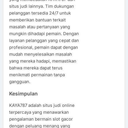
situs judi lainnya. Tim dukungan
pelanggan tersedia 24/7 untuk
memberikan bantuan terkait
masalah atau pertanyaan yang
mungkin dihadapi pemain. Dengan
layanan pelanggan yang cepat dan
profesional, pemain dapat dengan
mudah menyelesaikan masalah
yang mereka hadapi, memastikan
bahwa mereka dapat terus
menikmati permainan tanpa
gangguan.
Kesimpulan
KAYA787 adalah situs judi online
terpercaya yang menawarkan
pengalaman bermain slot gacor
dengan peluang menang yang