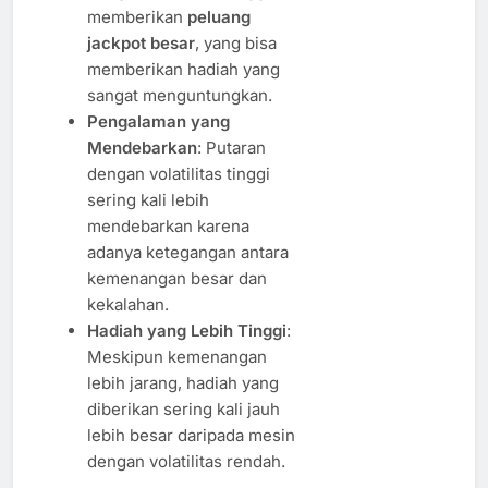
memberikan
peluang
jackpot besar
, yang bisa
memberikan hadiah yang
sangat menguntungkan.
Pengalaman yang
Mendebarkan
: Putaran
dengan volatilitas tinggi
sering kali lebih
mendebarkan karena
adanya ketegangan antara
kemenangan besar dan
kekalahan.
Hadiah yang Lebih Tinggi
:
Meskipun kemenangan
lebih jarang, hadiah yang
diberikan sering kali jauh
lebih besar daripada mesin
dengan volatilitas rendah.