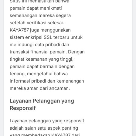
Situs ini memastikan bahwa
pemain dapat menikmati
kemenangan mereka segera
setelah verifikasi selesai.
KAYA787 juga menggunakan
sistem enkripsi SSL terbaru untuk
melindungi data pribadi dan
transaksi finansial pemain. Dengan
tingkat keamanan yang tinggi,
pemain dapat bermain dengan
tenang, mengetahui bahwa
informasi pribadi dan kemenangan
mereka aman dari ancaman.
Layanan Pelanggan yang
Responsif
Layanan pelanggan yang responsif
adalah salah satu aspek penting
yang membedakan KAYA787 dari