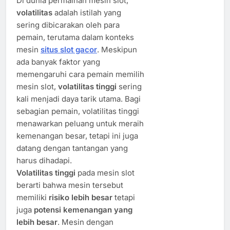
Di dunia permainan mesin slot,
volatilitas
adalah istilah yang
sering dibicarakan oleh para
pemain, terutama dalam konteks
mesin
situs slot gacor
. Meskipun
ada banyak faktor yang
memengaruhi cara pemain memilih
mesin slot,
volatilitas tinggi
sering
kali menjadi daya tarik utama. Bagi
sebagian pemain, volatilitas tinggi
menawarkan peluang untuk meraih
kemenangan besar, tetapi ini juga
datang dengan tantangan yang
harus dihadapi.
Volatilitas tinggi
pada mesin slot
berarti bahwa mesin tersebut
memiliki
risiko lebih besar
tetapi
juga
potensi kemenangan yang
lebih besar
. Mesin dengan