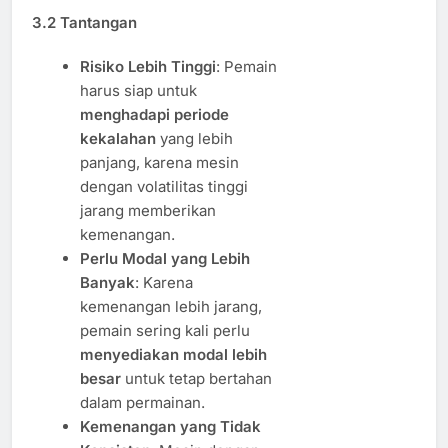
3.2
Tantangan
Risiko Lebih Tinggi
: Pemain
harus siap untuk
menghadapi periode
kekalahan
yang lebih
panjang, karena mesin
dengan volatilitas tinggi
jarang memberikan
kemenangan.
Perlu Modal yang Lebih
Banyak
: Karena
kemenangan lebih jarang,
pemain sering kali perlu
menyediakan modal lebih
besar
untuk tetap bertahan
dalam permainan.
Kemenangan yang Tidak