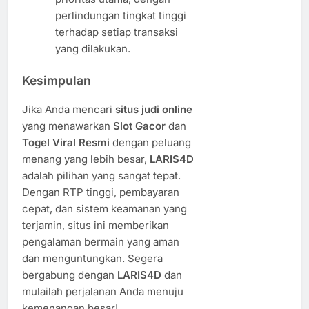
perlindungan tingkat tinggi
terhadap setiap transaksi
yang dilakukan.
Kesimpulan
Jika Anda mencari
situs judi online
yang menawarkan
Slot Gacor
dan
Togel Viral Resmi
dengan peluang
menang yang lebih besar,
LARIS4D
adalah pilihan yang sangat tepat.
Dengan RTP tinggi, pembayaran
cepat, dan sistem keamanan yang
terjamin, situs ini memberikan
pengalaman bermain yang aman
dan menguntungkan. Segera
bergabung dengan
LARIS4D
dan
mulailah perjalanan Anda menuju
kemenangan besar!