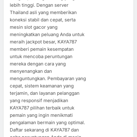
lebih tinggi. Dengan server
Thailand asli yang memberikan
koneksi stabil dan cepat, serta
mesin slot gacor yang
meningkatkan peluang Anda untuk
meraih jackpot besar, KAYA787
memberi pemain kesempatan
untuk mencoba peruntungan
mereka dengan cara yang
menyenangkan dan
menguntungkan. Pembayaran yang
cepat, sistem keamanan yang
terjamin, dan layanan pelanggan
yang responsif menjadikan
KAYA787 pilihan terbaik untuk
pemain yang ingin menikmati
pengalaman bermain yang optimal.
Daftar sekarang di KAYA787 dan