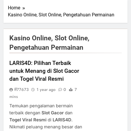
Home
Kasino Online, Slot Online, Pengetahuan Permainan
Kasino Online, Slot Online,
Pengetahuan Permainan
LARIS4D: Pilihan Terbaik
untuk Menang di Slot Gacor
dan Togel Viral Resmi
ff77673
1 year ago
0
7
mins
Temukan pengalaman bermain
terbaik dengan
Slot Gacor
dan
Togel Viral Resmi
di
LARIS4D
.
Nikmati peluang menang besar dan