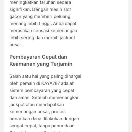
meningkatkan taruhan secara
signifikan. Dengan mesin slot
gacor yang memberi peluang
menang lebih tinggi, Anda dapat
merasakan sensasi kemenangan
lebih sering dan meraih jackpot
besar.
Pembayaran Cepat dan
Keamanan yang Terjamin
Salah satu hal yang paling dihargai
oleh pemain di KAYA787 adalah
sistem pembayaran yang cepat
dan aman. Setelah memenangkan
jackpot atau mendapatkan
kemenangan besar, proses
penarikan dana dilakukan dengan
sangat cepat, tanpa penundaan.