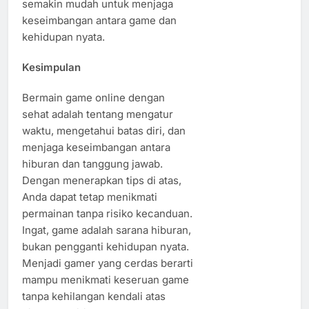
semakin mudah untuk menjaga
keseimbangan antara game dan
kehidupan nyata.
Kesimpulan
Bermain game online dengan
sehat adalah tentang mengatur
waktu, mengetahui batas diri, dan
menjaga keseimbangan antara
hiburan dan tanggung jawab.
Dengan menerapkan tips di atas,
Anda dapat tetap menikmati
permainan tanpa risiko kecanduan.
Ingat, game adalah sarana hiburan,
bukan pengganti kehidupan nyata.
Menjadi gamer yang cerdas berarti
mampu menikmati keseruan game
tanpa kehilangan kendali atas