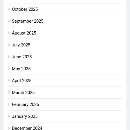
October 2025
September 2025
August 2025
July 2025
June 2025
May 2025
April 2025
March 2025
February 2025
January 2025
December 2024