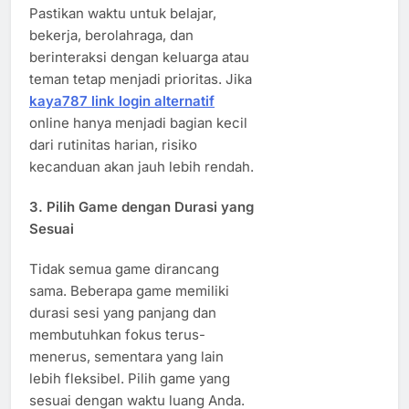
Pastikan waktu untuk belajar,
bekerja, berolahraga, dan
berinteraksi dengan keluarga atau
teman tetap menjadi prioritas. Jika
kaya787 link login alternatif
online hanya menjadi bagian kecil
dari rutinitas harian, risiko
kecanduan akan jauh lebih rendah.
3. Pilih Game dengan Durasi yang
Sesuai
Tidak semua game dirancang
sama. Beberapa game memiliki
durasi sesi yang panjang dan
membutuhkan fokus terus-
menerus, sementara yang lain
lebih fleksibel. Pilih game yang
sesuai dengan waktu luang Anda.