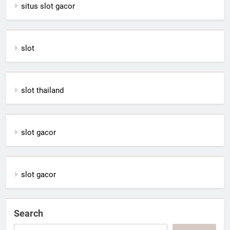
situs slot gacor
slot
slot thailand
slot gacor
slot gacor
Search