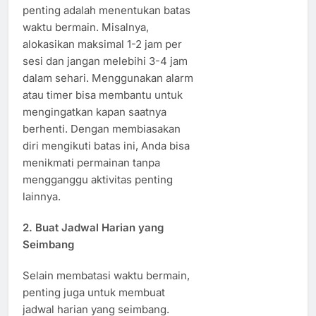
penting adalah menentukan batas
waktu bermain. Misalnya,
alokasikan maksimal 1-2 jam per
sesi dan jangan melebihi 3-4 jam
dalam sehari. Menggunakan alarm
atau timer bisa membantu untuk
mengingatkan kapan saatnya
berhenti. Dengan membiasakan
diri mengikuti batas ini, Anda bisa
menikmati permainan tanpa
mengganggu aktivitas penting
lainnya.
2. Buat Jadwal Harian yang
Seimbang
Selain membatasi waktu bermain,
penting juga untuk membuat
jadwal harian yang seimbang.