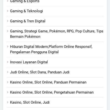
Gaming & Esports
Gaming & Teknologi
Gaming & Tren Digital
Gaming, Strategi Game, Pokémon, RPG, Pop Culture, Tips
Bermain Pokémon
Hiburan Digital Modern,Platform Online Responsif,
Pengalaman Pengguna Digital
Inovasi Layanan Digital
Judi Online, Slot Dana, Panduan Judi
Kasino Online, Slot Online, Panduan Permainan
Kasino Online, Slot Online, Pengetahuan Permainan
Kasino, Slot Online, Judi