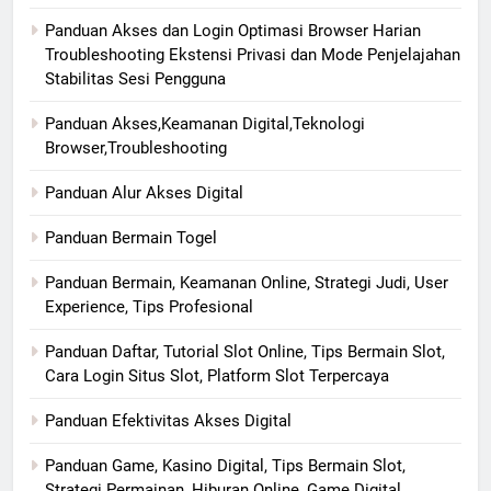
Panduan Akses dan Login Optimasi Browser Harian
Troubleshooting Ekstensi Privasi dan Mode Penjelajahan
Stabilitas Sesi Pengguna
Panduan Akses,Keamanan Digital,Teknologi
Browser,Troubleshooting
Panduan Alur Akses Digital
Panduan Bermain Togel
Panduan Bermain, Keamanan Online, Strategi Judi, User
Experience, Tips Profesional
Panduan Daftar, Tutorial Slot Online, Tips Bermain Slot,
Cara Login Situs Slot, Platform Slot Terpercaya
Panduan Efektivitas Akses Digital
Panduan Game, Kasino Digital, Tips Bermain Slot,
Strategi Permainan, Hiburan Online, Game Digital,