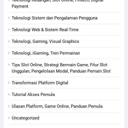
Teknologi Keuangan, Slot Online, Fintech, Digital
Payment
Teknologi Sistem dan Pengalaman Pengguna
Teknologi Web & Sistem Real-Time
Teknologi, Gaming, Visual Graphics
Teknologi, iGaming, Tren Permainan
Tips Slot Online, Strategi Bermain Game, Fitur Slot
Unggulan, Pengelolaan Modal, Panduan Pemain Slot
Transformasi Platform Digital
Tutorial Akses Pemula
Ulasan Platform, Game Online, Panduan Pemula
Uncategorized