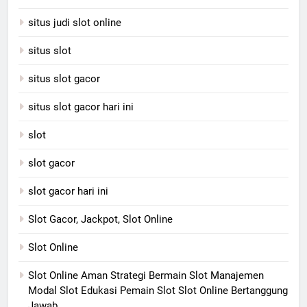
situs judi slot online
situs slot
situs slot gacor
situs slot gacor hari ini
slot
slot gacor
slot gacor hari ini
Slot Gacor, Jackpot, Slot Online
Slot Online
Slot Online Aman Strategi Bermain Slot Manajemen
Modal Slot Edukasi Pemain Slot Slot Online Bertanggung
Jawab