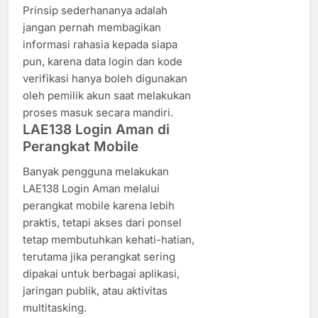
Prinsip sederhananya adalah
jangan pernah membagikan
informasi rahasia kepada siapa
pun, karena data login dan kode
verifikasi hanya boleh digunakan
oleh pemilik akun saat melakukan
proses masuk secara mandiri.
LAE138 Login Aman di
Perangkat Mobile
Banyak pengguna melakukan
LAE138 Login Aman melalui
perangkat mobile karena lebih
praktis, tetapi akses dari ponsel
tetap membutuhkan kehati-hatian,
terutama jika perangkat sering
dipakai untuk berbagai aplikasi,
jaringan publik, atau aktivitas
multitasking.