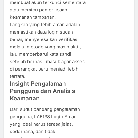
membuat akun terkunci sementara
atau memicu pemeriksaan
keamanan tambahan.
Langkah yang lebih aman adalah
memastikan data login sudah
benar, menyelesaikan verifikasi
melalui metode yang masih aktif,
lalu memperbarui kata sandi
setelah berhasil masuk agar akses
di perangkat baru menjadi lebih
tertata.
Insight Pengalaman
Pengguna dan Analisis
Keamanan
Dari sudut pandang pengalaman
pengguna, LAE138 Login Aman
yang ideal harus terasa jelas,
sederhana, dan tidak