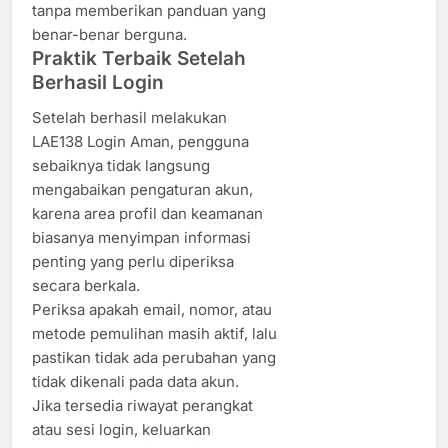
tanpa memberikan panduan yang
benar-benar berguna.
Praktik Terbaik Setelah
Berhasil Login
Setelah berhasil melakukan
LAE138 Login Aman, pengguna
sebaiknya tidak langsung
mengabaikan pengaturan akun,
karena area profil dan keamanan
biasanya menyimpan informasi
penting yang perlu diperiksa
secara berkala.
Periksa apakah email, nomor, atau
metode pemulihan masih aktif, lalu
pastikan tidak ada perubahan yang
tidak dikenali pada data akun.
Jika tersedia riwayat perangkat
atau sesi login, keluarkan