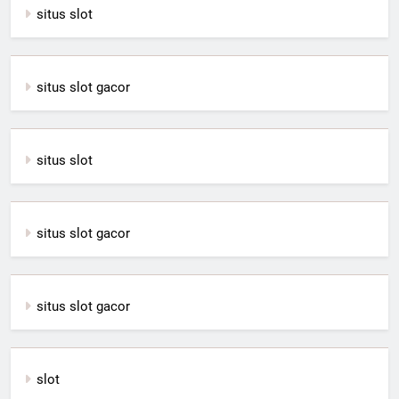
situs slot
situs slot gacor
situs slot
situs slot gacor
situs slot gacor
slot