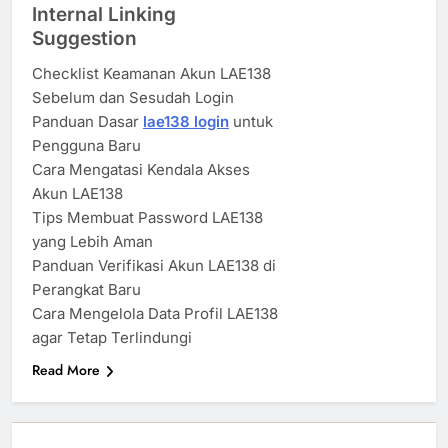
Internal Linking
Suggestion
Checklist Keamanan Akun LAE138
Sebelum dan Sesudah Login
Panduan Dasar
lae138 login
untuk
Pengguna Baru
Cara Mengatasi Kendala Akses
Akun LAE138
Tips Membuat Password LAE138
yang Lebih Aman
Panduan Verifikasi Akun LAE138 di
Perangkat Baru
Cara Mengelola Data Profil LAE138
agar Tetap Terlindungi
Read More