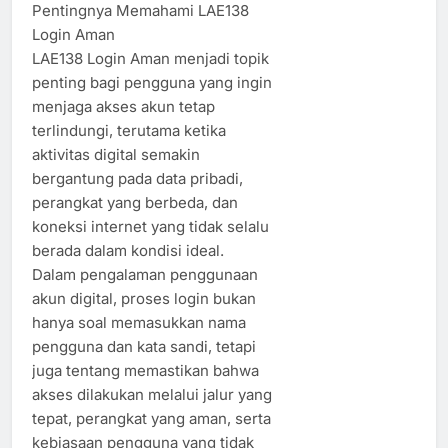
Pentingnya Memahami LAE138
Login Aman
LAE138 Login Aman menjadi topik
penting bagi pengguna yang ingin
menjaga akses akun tetap
terlindungi, terutama ketika
aktivitas digital semakin
bergantung pada data pribadi,
perangkat yang berbeda, dan
koneksi internet yang tidak selalu
berada dalam kondisi ideal.
Dalam pengalaman penggunaan
akun digital, proses login bukan
hanya soal memasukkan nama
pengguna dan kata sandi, tetapi
juga tentang memastikan bahwa
akses dilakukan melalui jalur yang
tepat, perangkat yang aman, serta
kebiasaan pengguna yang tidak