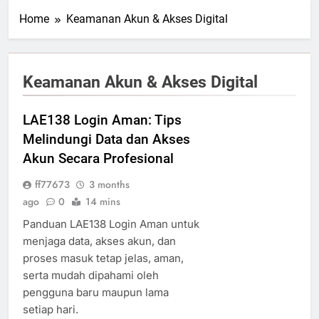
Home
Keamanan Akun & Akses Digital
Keamanan Akun & Akses Digital
LAE138 Login Aman: Tips
Melindungi Data dan Akses
Akun Secara Profesional
ff77673
3 months
ago
0
14 mins
Panduan LAE138 Login Aman untuk
menjaga data, akses akun, dan
proses masuk tetap jelas, aman,
serta mudah dipahami oleh
pengguna baru maupun lama
setiap hari.