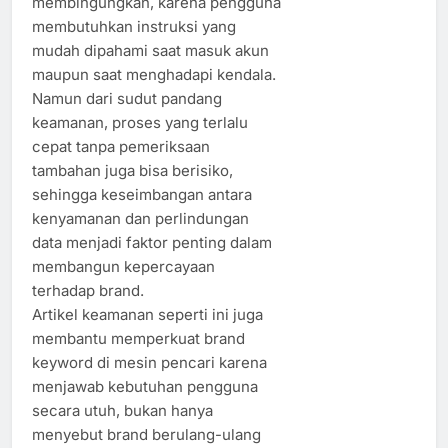
membingungkan, karena pengguna
membutuhkan instruksi yang
mudah dipahami saat masuk akun
maupun saat menghadapi kendala.
Namun dari sudut pandang
keamanan, proses yang terlalu
cepat tanpa pemeriksaan
tambahan juga bisa berisiko,
sehingga keseimbangan antara
kenyamanan dan perlindungan
data menjadi faktor penting dalam
membangun kepercayaan
terhadap brand.
Artikel keamanan seperti ini juga
membantu memperkuat brand
keyword di mesin pencari karena
menjawab kebutuhan pengguna
secara utuh, bukan hanya
menyebut brand berulang-ulang