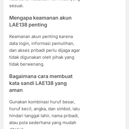
sesuai.
Mengapa keamanan akun
LAE138 penting
Keamanan akun penting karena
data login, informasi pemulihan,
dan akses pribadi perlu dijaga agar
tidak digunakan oleh pihak yang
tidak berwenang.
Bagaimana cara membuat
kata sandi LAE138 yang
aman
Gunakan kombinasi huruf besar,
huruf kecil, angka, dan simbol, lalu
hindari tanggal lahir, nama pribadi,
atau pola sederhana yang mudah