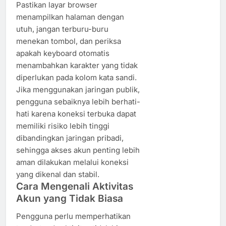
Pastikan layar browser
menampilkan halaman dengan
utuh, jangan terburu-buru
menekan tombol, dan periksa
apakah keyboard otomatis
menambahkan karakter yang tidak
diperlukan pada kolom kata sandi.
Jika menggunakan jaringan publik,
pengguna sebaiknya lebih berhati-
hati karena koneksi terbuka dapat
memiliki risiko lebih tinggi
dibandingkan jaringan pribadi,
sehingga akses akun penting lebih
aman dilakukan melalui koneksi
yang dikenal dan stabil.
Cara Mengenali Aktivitas
Akun yang Tidak Biasa
Pengguna perlu memperhatikan