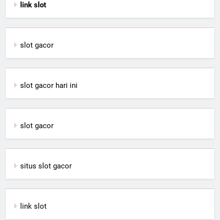
link slot
slot gacor
slot gacor hari ini
slot gacor
situs slot gacor
link slot