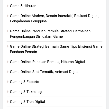
Game & Hiburan
Game Online Modern, Desain Interaktif, Edukasi Digital,
Pengalaman Pengguna
Game Online Panduan Pemula Strategi Permainan
Pengembangan Diri dalam Game
Game Online Strategi Bermain Game Tips Efisiensi Game
Panduan Pemain
Game Online, Panduan Pemula, Hiburan Digital
Game Online, Slot Tematik, Animasi Digital
Gaming & Esports
Gaming & Teknologi
Gaming & Tren Digital