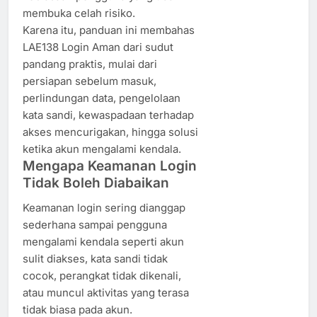
membuka celah risiko.
Karena itu, panduan ini membahas
LAE138 Login Aman dari sudut
pandang praktis, mulai dari
persiapan sebelum masuk,
perlindungan data, pengelolaan
kata sandi, kewaspadaan terhadap
akses mencurigakan, hingga solusi
ketika akun mengalami kendala.
Mengapa Keamanan Login
Tidak Boleh Diabaikan
Keamanan login sering dianggap
sederhana sampai pengguna
mengalami kendala seperti akun
sulit diakses, kata sandi tidak
cocok, perangkat tidak dikenali,
atau muncul aktivitas yang terasa
tidak biasa pada akun.