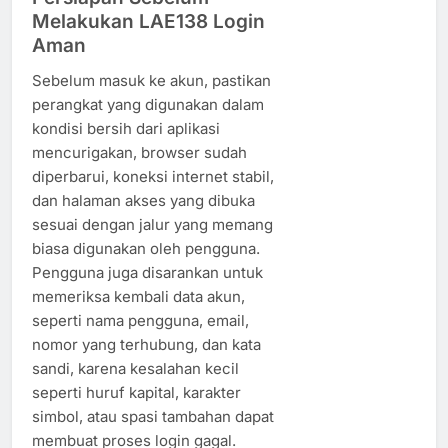
Melakukan LAE138 Login
Aman
Sebelum masuk ke akun, pastikan
perangkat yang digunakan dalam
kondisi bersih dari aplikasi
mencurigakan, browser sudah
diperbarui, koneksi internet stabil,
dan halaman akses yang dibuka
sesuai dengan jalur yang memang
biasa digunakan oleh pengguna.
Pengguna juga disarankan untuk
memeriksa kembali data akun,
seperti nama pengguna, email,
nomor yang terhubung, dan kata
sandi, karena kesalahan kecil
seperti huruf kapital, karakter
simbol, atau spasi tambahan dapat
membuat proses login gagal.