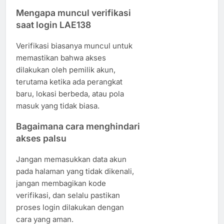
Mengapa muncul verifikasi
saat login LAE138
Verifikasi biasanya muncul untuk
memastikan bahwa akses
dilakukan oleh pemilik akun,
terutama ketika ada perangkat
baru, lokasi berbeda, atau pola
masuk yang tidak biasa.
Bagaimana cara menghindari
akses palsu
Jangan memasukkan data akun
pada halaman yang tidak dikenali,
jangan membagikan kode
verifikasi, dan selalu pastikan
proses login dilakukan dengan
cara yang aman.