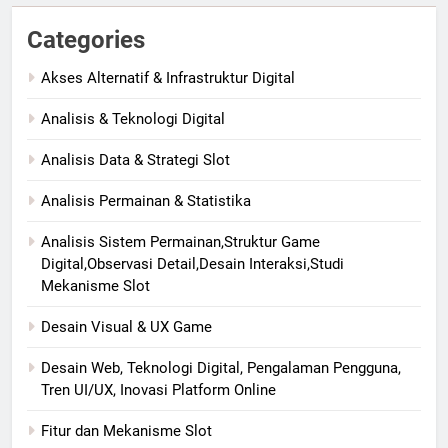
Categories
Akses Alternatif & Infrastruktur Digital
Analisis & Teknologi Digital
Analisis Data & Strategi Slot
Analisis Permainan & Statistika
Analisis Sistem Permainan,Struktur Game
Digital,Observasi Detail,Desain Interaksi,Studi
Mekanisme Slot
Desain Visual & UX Game
Desain Web, Teknologi Digital, Pengalaman Pengguna,
Tren UI/UX, Inovasi Platform Online
Fitur dan Mekanisme Slot