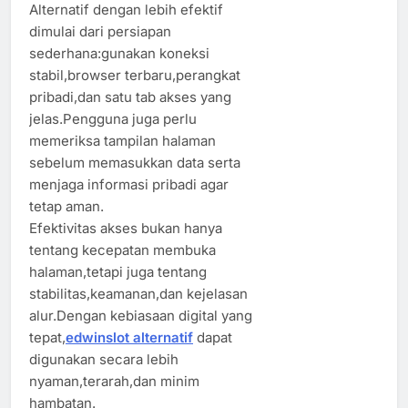
Alternatif dengan lebih efektif
dimulai dari persiapan
sederhana:gunakan koneksi
stabil,browser terbaru,perangkat
pribadi,dan satu tab akses yang
jelas.Pengguna juga perlu
memeriksa tampilan halaman
sebelum memasukkan data serta
menjaga informasi pribadi agar
tetap aman.
Efektivitas akses bukan hanya
tentang kecepatan membuka
halaman,tetapi juga tentang
stabilitas,keamanan,dan kejelasan
alur.Dengan kebiasaan digital yang
tepat,
edwinslot alternatif
dapat
digunakan secara lebih
nyaman,terarah,dan minim
hambatan.