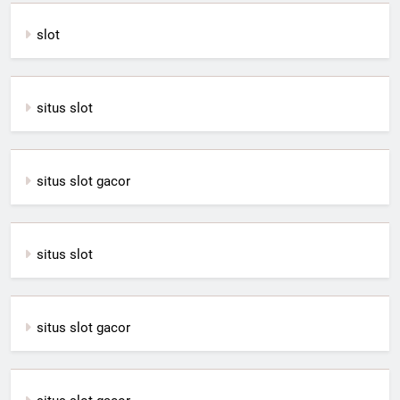
slot
situs slot
situs slot gacor
situs slot
situs slot gacor