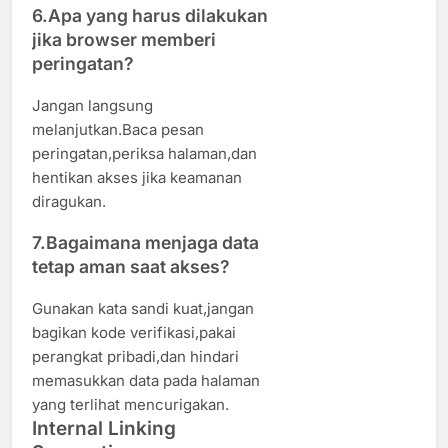
6.Apa yang harus dilakukan
jika browser memberi
peringatan?
Jangan langsung
melanjutkan.Baca pesan
peringatan,periksa halaman,dan
hentikan akses jika keamanan
diragukan.
7.Bagaimana menjaga data
tetap aman saat akses?
Gunakan kata sandi kuat,jangan
bagikan kode verifikasi,pakai
perangkat pribadi,dan hindari
memasukkan data pada halaman
yang terlihat mencurigakan.
Internal Linking