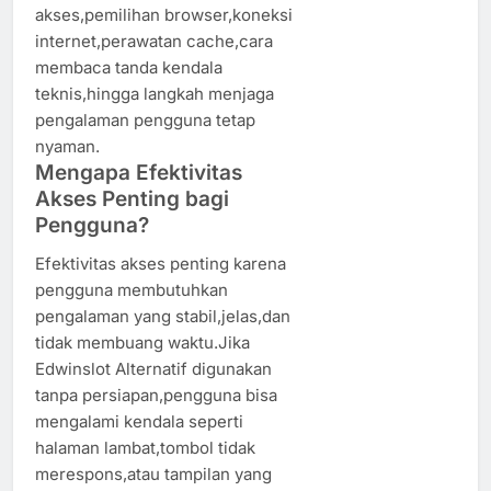
akses,pemilihan browser,koneksi
internet,perawatan cache,cara
membaca tanda kendala
teknis,hingga langkah menjaga
pengalaman pengguna tetap
nyaman.
Mengapa Efektivitas
Akses Penting bagi
Pengguna?
Efektivitas akses penting karena
pengguna membutuhkan
pengalaman yang stabil,jelas,dan
tidak membuang waktu.Jika
Edwinslot Alternatif digunakan
tanpa persiapan,pengguna bisa
mengalami kendala seperti
halaman lambat,tombol tidak
merespons,atau tampilan yang