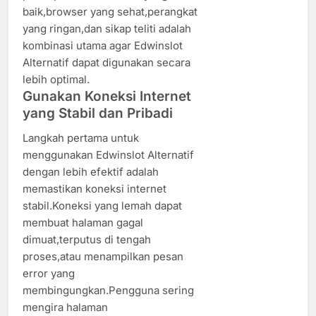
baik,browser yang sehat,perangkat
yang ringan,dan sikap teliti adalah
kombinasi utama agar Edwinslot
Alternatif dapat digunakan secara
lebih optimal.
Gunakan Koneksi Internet
yang Stabil dan Pribadi
Langkah pertama untuk
menggunakan Edwinslot Alternatif
dengan lebih efektif adalah
memastikan koneksi internet
stabil.Koneksi yang lemah dapat
membuat halaman gagal
dimuat,terputus di tengah
proses,atau menampilkan pesan
error yang
membingungkan.Pengguna sering
mengira halaman