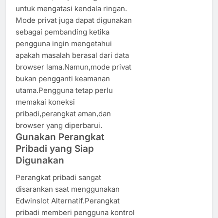
untuk mengatasi kendala ringan.
Mode privat juga dapat digunakan
sebagai pembanding ketika
pengguna ingin mengetahui
apakah masalah berasal dari data
browser lama.Namun,mode privat
bukan pengganti keamanan
utama.Pengguna tetap perlu
memakai koneksi
pribadi,perangkat aman,dan
browser yang diperbarui.
Gunakan Perangkat
Pribadi yang Siap
Digunakan
Perangkat pribadi sangat
disarankan saat menggunakan
Edwinslot Alternatif.Perangkat
pribadi memberi pengguna kontrol