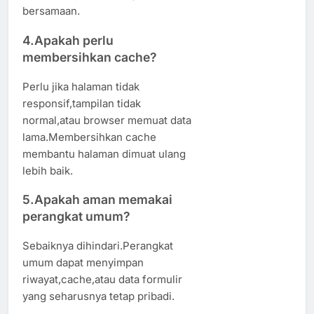
bersamaan.
4.Apakah perlu
membersihkan cache?
Perlu jika halaman tidak
responsif,tampilan tidak
normal,atau browser memuat data
lama.Membersihkan cache
membantu halaman dimuat ulang
lebih baik.
5.Apakah aman memakai
perangkat umum?
Sebaiknya dihindari.Perangkat
umum dapat menyimpan
riwayat,cache,atau data formulir
yang seharusnya tetap pribadi.