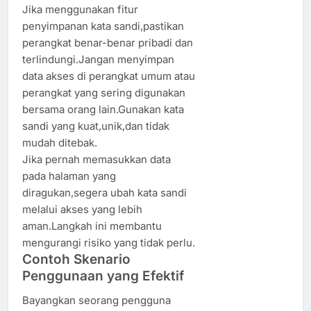
Jika menggunakan fitur
penyimpanan kata sandi,pastikan
perangkat benar-benar pribadi dan
terlindungi.Jangan menyimpan
data akses di perangkat umum atau
perangkat yang sering digunakan
bersama orang lain.Gunakan kata
sandi yang kuat,unik,dan tidak
mudah ditebak.
Jika pernah memasukkan data
pada halaman yang
diragukan,segera ubah kata sandi
melalui akses yang lebih
aman.Langkah ini membantu
mengurangi risiko yang tidak perlu.
Contoh Skenario
Penggunaan yang Efektif
Bayangkan seorang pengguna