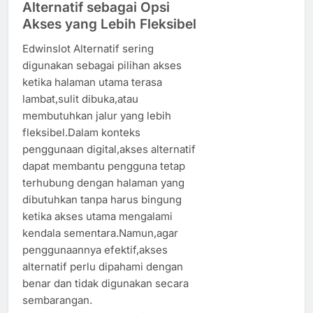
Alternatif sebagai Opsi
Akses yang Lebih Fleksibel
Edwinslot Alternatif sering
digunakan sebagai pilihan akses
ketika halaman utama terasa
lambat,sulit dibuka,atau
membutuhkan jalur yang lebih
fleksibel.Dalam konteks
penggunaan digital,akses alternatif
dapat membantu pengguna tetap
terhubung dengan halaman yang
dibutuhkan tanpa harus bingung
ketika akses utama mengalami
kendala sementara.Namun,agar
penggunaannya efektif,akses
alternatif perlu dipahami dengan
benar dan tidak digunakan secara
sembarangan.