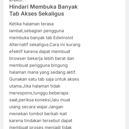
Hindari Membuka Banyak
Tab Akses Sekaligus
Ketika halaman terasa
lambat,sebagian pengguna
membuka banyak tab Edwinslot
Alternatif sekaligus.Cara ini kurang
efektif karena dapat membuat
browser bekerja lebih berat dan
membuat pengguna bingung
halaman mana yang sedang aktif.
Gunakan satu tab saja untuk akses
utama.Jika halaman tidak
merespons,tunggu beberapa
saat,periksa koneksi,lalu muat
ulang secara wajar.Jangan
menekan tombol berkali-kali
karena tindakan tersebut dapat
membuat proses menjadi tidak