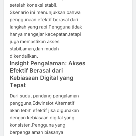
setelah koneksi stabil.
Skenario ini menunjukkan bahwa
penggunaan efektif berasal dari
langkah yang rapi.Pengguna tidak
hanya mengejar kecepatan,tetapi
juga memastikan akses
stabil,aman,dan mudah
dikendalikan.
Insight Pengalaman: Akses
Efektif Berasal dari
Kebiasaan Digital yang
Tepat
Dari sudut pandang pengalaman
pengguna,Edwinslot Alternatif
akan lebih efektif jika digunakan
dengan kebiasaan digital yang
konsisten.Pengguna yang
berpengalaman biasanya