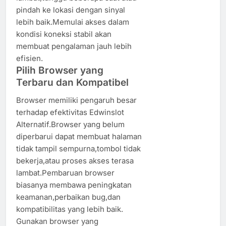
pindah ke lokasi dengan sinyal
lebih baik.Memulai akses dalam
kondisi koneksi stabil akan
membuat pengalaman jauh lebih
efisien.
Pilih Browser yang
Terbaru dan Kompatibel
Browser memiliki pengaruh besar
terhadap efektivitas Edwinslot
Alternatif.Browser yang belum
diperbarui dapat membuat halaman
tidak tampil sempurna,tombol tidak
bekerja,atau proses akses terasa
lambat.Pembaruan browser
biasanya membawa peningkatan
keamanan,perbaikan bug,dan
kompatibilitas yang lebih baik.
Gunakan browser yang