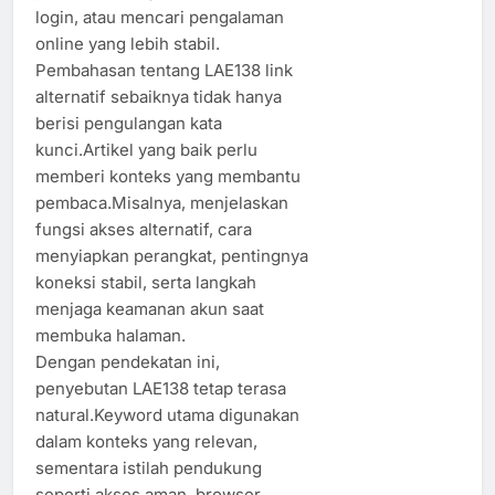
login, atau mencari pengalaman
online yang lebih stabil.
Pembahasan tentang LAE138 link
alternatif sebaiknya tidak hanya
berisi pengulangan kata
kunci.Artikel yang baik perlu
memberi konteks yang membantu
pembaca.Misalnya, menjelaskan
fungsi akses alternatif, cara
menyiapkan perangkat, pentingnya
koneksi stabil, serta langkah
menjaga keamanan akun saat
membuka halaman.
Dengan pendekatan ini,
penyebutan LAE138 tetap terasa
natural.Keyword utama digunakan
dalam konteks yang relevan,
sementara istilah pendukung
seperti akses aman, browser