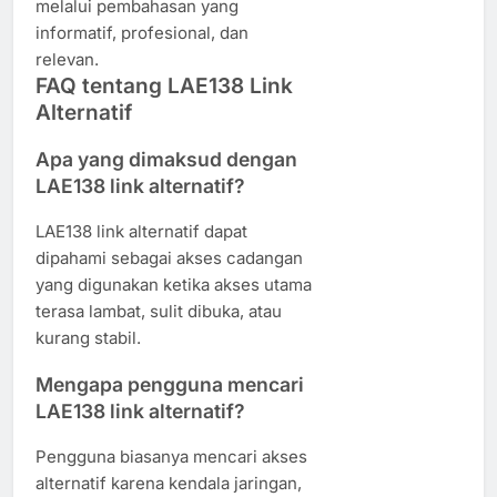
melalui pembahasan yang
informatif, profesional, dan
relevan.
FAQ tentang LAE138 Link
Alternatif
Apa yang dimaksud dengan
LAE138 link alternatif?
LAE138 link alternatif dapat
dipahami sebagai akses cadangan
yang digunakan ketika akses utama
terasa lambat, sulit dibuka, atau
kurang stabil.
Mengapa pengguna mencari
LAE138 link alternatif?
Pengguna biasanya mencari akses
alternatif karena kendala jaringan,