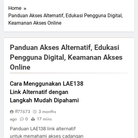
Home
Panduan Akses Alternatif, Edukasi Pengguna Digital,
Keamanan Akses Online
Panduan Akses Alternatif, Edukasi
Pengguna Digital, Keamanan Akses
Online
Cara Menggunakan LAE138
Link Alternatif dengan
Langkah Mudah Dipahami
ff77673
3 months
ago
0
17 mins
Panduan LAE138 link alternatif
untuk memahami akses cadangan