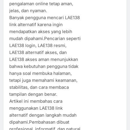
pengalaman online tetap aman,
jelas, dan nyaman.
Banyak pengguna mencari LAE138
link alternatif karena ingin
mendapatkan akses yang lebih
mudah dipahami.Pencarian seperti
LAE138 login, LAE138 resmi,
LAE138 alternatif akses, dan
LAE138 akses aman menunjukkan
bahwa kebutuhan pengguna tidak
hanya soal membuka halaman,
tetapi juga memahami keamanan,
stabilitas, dan cara membaca
tampilan dengan benar.
Artikel ini membahas cara
menggunakan LAE138 link
alternatif dengan langkah mudah
dipahami.Pembahasan dibuat
profesional, informatif, dan natural