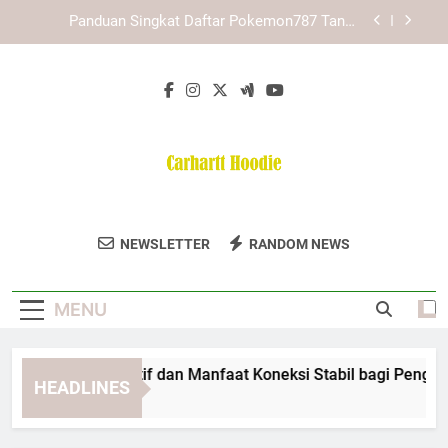
Skip
Cara Memahami Alur Akses Kaya787 Link
to
Alternatif secara Aman dan Terarah
content
Cara Menggunakan LAE138 Link Alternatif dengan
Langkah Mudah Dipahami
Edwinslot Alternatif dan Manfaat Koneksi Stabil
bagi Pengguna dalam Akses Digital Harian
Panduan Singkat Daftar Pokemon787 Tanpa
Kebingungan
Cara Memahami Alur Akses Kaya787 Link
Alternatif secara Aman dan Terarah
Carhartt Hoodie
Dapatkan Koleksi Hoodie Berkualitas Dari
Cara Menggunakan LAE138 Link Alternatif dengan
NEWSLETTER
RANDOM NEWS
Langkah Mudah Dipahami
Carhartt Hoodie.
MENU
winslot Alternatif dan Manfaat Koneksi Stabil bagi Pengguna 
HEADLINES
Months Ago