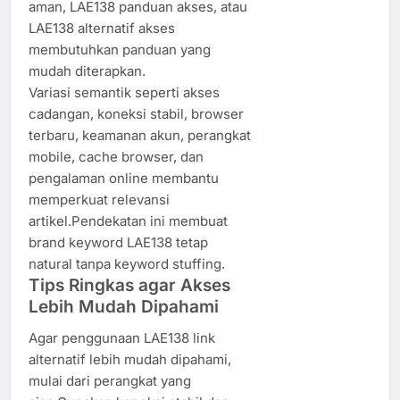
aman, LAE138 panduan akses, atau
LAE138 alternatif akses
membutuhkan panduan yang
mudah diterapkan.
Variasi semantik seperti akses
cadangan, koneksi stabil, browser
terbaru, keamanan akun, perangkat
mobile, cache browser, dan
pengalaman online membantu
memperkuat relevansi
artikel.Pendekatan ini membuat
brand keyword LAE138 tetap
natural tanpa keyword stuffing.
Tips Ringkas agar Akses
Lebih Mudah Dipahami
Agar penggunaan LAE138 link
alternatif lebih mudah dipahami,
mulai dari perangkat yang