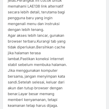
jelas.Perangkat ini cocok untuk
memahami LAE138 link alternatif
secara lebih detail, terutama bagi
pengguna baru yang ingin
mengenali menu dan instruksi
dengan lebih tenang.
Agar akses lebih lancar, gunakan
browser terbaru.Kurangi tab yang
tidak diperlukan.Bersihkan cache
jika halaman terasa
lambat.Pastikan koneksi internet
stabil sebelum membuka halaman.
Jika menggunakan komputer
bersama, jangan menyimpan kata
sandi.Setelah selesai, keluar dari
akun dan tutup browser dengan
benar.Layar besar memang
memberi kenyamanan, tetapi
keamanan tetap harus dijaga.