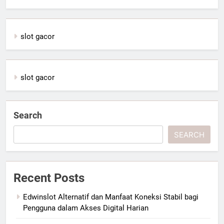
slot gacor
slot gacor
Search
SEARCH
Recent Posts
Edwinslot Alternatif dan Manfaat Koneksi Stabil bagi
Pengguna dalam Akses Digital Harian