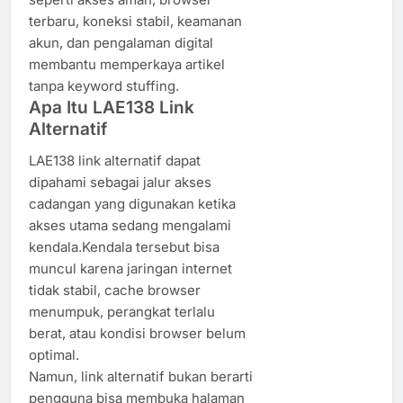
terbaru, koneksi stabil, keamanan
akun, dan pengalaman digital
membantu memperkaya artikel
tanpa keyword stuffing.
Apa Itu LAE138 Link
Alternatif
LAE138 link alternatif dapat
dipahami sebagai jalur akses
cadangan yang digunakan ketika
akses utama sedang mengalami
kendala.Kendala tersebut bisa
muncul karena jaringan internet
tidak stabil, cache browser
menumpuk, perangkat terlalu
berat, atau kondisi browser belum
optimal.
Namun, link alternatif bukan berarti
pengguna bisa membuka halaman