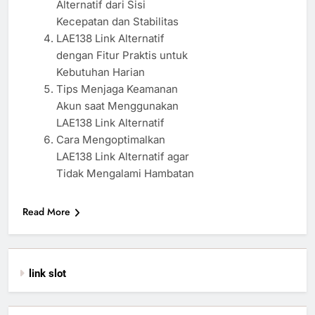
Alternatif dari Sisi
Kecepatan dan Stabilitas
LAE138 Link Alternatif
dengan Fitur Praktis untuk
Kebutuhan Harian
Tips Menjaga Keamanan
Akun saat Menggunakan
LAE138 Link Alternatif
Cara Mengoptimalkan
LAE138 Link Alternatif agar
Tidak Mengalami Hambatan
Read More
link slot