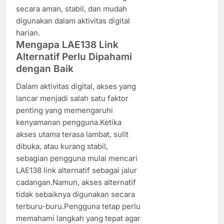
secara aman, stabil, dan mudah
digunakan dalam aktivitas digital
harian.
Mengapa LAE138 Link
Alternatif Perlu Dipahami
dengan Baik
Dalam aktivitas digital, akses yang
lancar menjadi salah satu faktor
penting yang memengaruhi
kenyamanan pengguna.Ketika
akses utama terasa lambat, sulit
dibuka, atau kurang stabil,
sebagian pengguna mulai mencari
LAE138 link alternatif sebagai jalur
cadangan.Namun, akses alternatif
tidak sebaiknya digunakan secara
terburu-buru.Pengguna tetap perlu
memahami langkah yang tepat agar