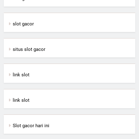
slot gacor
situs slot gacor
link slot
link slot
Slot gacor hari ini