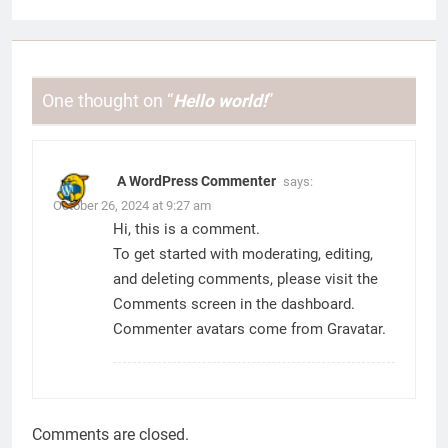
One thought on “
Hello world!
”
A WordPress Commenter
says:
October 26, 2024 at 9:27 am
Hi, this is a comment.
To get started with moderating, editing,
and deleting comments, please visit the
Comments screen in the dashboard.
Commenter avatars come from
Gravatar
.
Comments are closed.