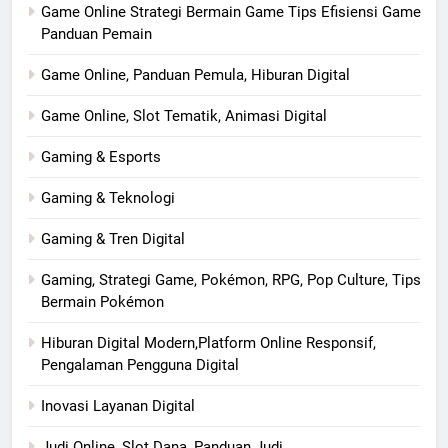
Game Online Strategi Bermain Game Tips Efisiensi Game
Panduan Pemain
Game Online, Panduan Pemula, Hiburan Digital
Game Online, Slot Tematik, Animasi Digital
Gaming & Esports
Gaming & Teknologi
Gaming & Tren Digital
Gaming, Strategi Game, Pokémon, RPG, Pop Culture, Tips
Bermain Pokémon
Hiburan Digital Modern,Platform Online Responsif,
Pengalaman Pengguna Digital
Inovasi Layanan Digital
Judi Online, Slot Dana, Panduan Judi