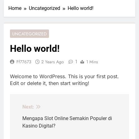
Home
Uncategorized
Hello world!
UNCATEGORIZED
Hello world!
1
Ff77673
2 Years Ago
1 Mins
Welcome to WordPress. This is your first post.
Edit or delete it, then start writing!
Next:
Post
navigation
Mengapa Slot Online Semakin Populer di
Kasino Digital?