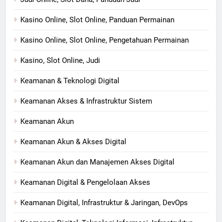
Kasino Online, Slot Online, Panduan Permainan
Kasino Online, Slot Online, Pengetahuan Permainan
Kasino, Slot Online, Judi
Keamanan & Teknologi Digital
Keamanan Akses & Infrastruktur Sistem
Keamanan Akun
Keamanan Akun & Akses Digital
Keamanan Akun dan Manajemen Akses Digital
Keamanan Digital & Pengelolaan Akses
Keamanan Digital, Infrastruktur & Jaringan, DevOps