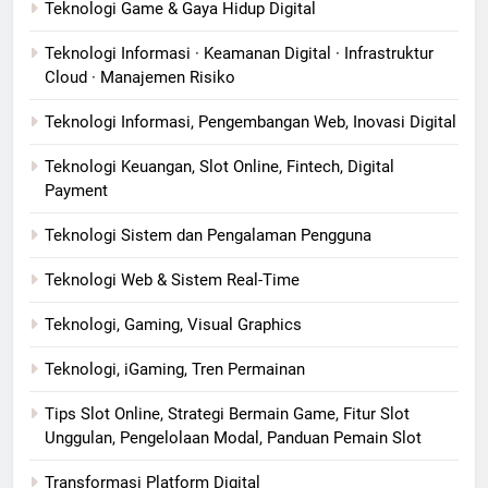
Teknologi Game & Gaya Hidup Digital
Teknologi Informasi · Keamanan Digital · Infrastruktur
Cloud · Manajemen Risiko
Teknologi Informasi, Pengembangan Web, Inovasi Digital
Teknologi Keuangan, Slot Online, Fintech, Digital
Payment
Teknologi Sistem dan Pengalaman Pengguna
Teknologi Web & Sistem Real-Time
Teknologi, Gaming, Visual Graphics
Teknologi, iGaming, Tren Permainan
Tips Slot Online, Strategi Bermain Game, Fitur Slot
Unggulan, Pengelolaan Modal, Panduan Pemain Slot
Transformasi Platform Digital