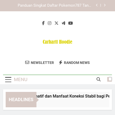
Skip
Panduan Singkat Daftar Pokemon787 Tanpa
to
Kebingungan
content
Cara Memahami Alur Akses Kaya787 Link
Alternatif secara Aman dan Terarah
Cara Menggunakan LAE138 Link Alternatif dengan
Langkah Mudah Dipahami
Edwinslot Alternatif dan Manfaat Koneksi Stabil
bagi Pengguna dalam Akses Digital Harian
Panduan Singkat Daftar Pokemon787 Tanpa
Kebingungan
Carhartt Hoodie
Dapatkan Koleksi Hoodie Berkualitas Dari
Cara Memahami Alur Akses Kaya787 Link
NEWSLETTER
RANDOM NEWS
Alternatif secara Aman dan Terarah
Carhartt Hoodie.
Cara Menggunakan LAE138 Link Alternatif dengan
Langkah Mudah Dipahami
MENU
Edwinslot Alternatif dan Manfaat Koneksi Stabil bagi Penggu
HEADLINES
3 Months Ago