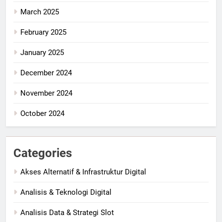
March 2025
February 2025
January 2025
December 2024
November 2024
October 2024
Categories
Akses Alternatif & Infrastruktur Digital
Analisis & Teknologi Digital
Analisis Data & Strategi Slot