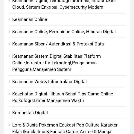
Keamanan Digital, Teknologi Informasi, Infrastruktur
Cloud, Sistem Enkripsi, Cybersecurity Modern
Keamanan Online
Keamanan Online, Permainan Online, Hiburan Digital
Keamanan Siber / Autentikasi & Proteksi Data
Keamanan Sistem Digital,Stabilitas Platform
Online,Infrastruktur Teknologi,Pengalaman
Pengguna,Manajemen Sistem
Keamanan Web & Infrastruktur Digital
Kesehatan Digital Hiburan Sehat Tips Game Online
Psikologi Gamer Manajemen Waktu
Komunitas Digital
Lore & Dunia Pokémon Edukasi Pop Culture Karakter
Fiksi Ikonik Ilmu & Fantasi Game, Anime & Manga