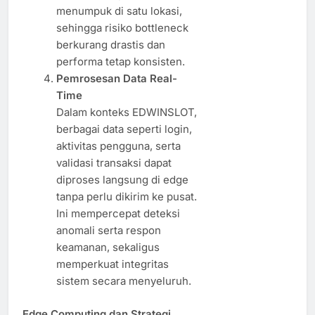
menumpuk di satu lokasi,
sehingga risiko bottleneck
berkurang drastis dan
performa tetap konsisten.
Pemrosesan Data Real-
Time
Dalam konteks EDWINSLOT,
berbagai data seperti login,
aktivitas pengguna, serta
validasi transaksi dapat
diproses langsung di edge
tanpa perlu dikirim ke pusat.
Ini mempercepat deteksi
anomali serta respon
keamanan, sekaligus
memperkuat integritas
sistem secara menyeluruh.
Edge Computing dan Strategi