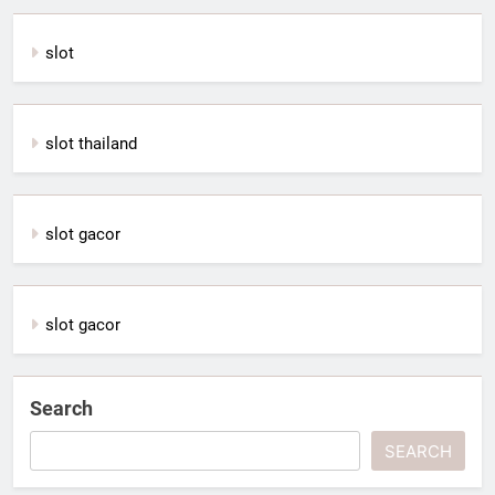
slot
slot thailand
slot gacor
slot gacor
Search
SEARCH