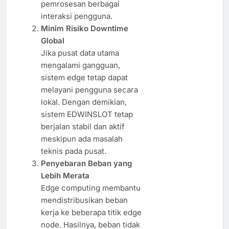
pemrosesan berbagai
interaksi pengguna.
Minim Risiko Downtime
Global
Jika pusat data utama
mengalami gangguan,
sistem edge tetap dapat
melayani pengguna secara
lokal. Dengan demikian,
sistem EDWINSLOT tetap
berjalan stabil dan aktif
meskipun ada masalah
teknis pada pusat.
Penyebaran Beban yang
Lebih Merata
Edge computing membantu
mendistribusikan beban
kerja ke beberapa titik edge
node. Hasilnya, beban tidak