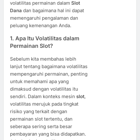
volatilitas permainan dalam
Slot
Dana
dan bagaimana hal ini dapat
memengaruhi pengalaman dan
peluang kemenangan Anda.
1.
Apa Itu Volatilitas dalam
Permainan Slot?
Sebelum kita membahas lebih
lanjut tentang bagaimana volatilitas
mempengaruhi permainan, penting
untuk memahami apa yang
dimaksud dengan volatilitas itu
sendiri. Dalam konteks mesin
slot
,
volatilitas merujuk pada tingkat
risiko yang terkait dengan
permainan slot tertentu, dan
seberapa sering serta besar
pembayaran yang bisa didapatkan.