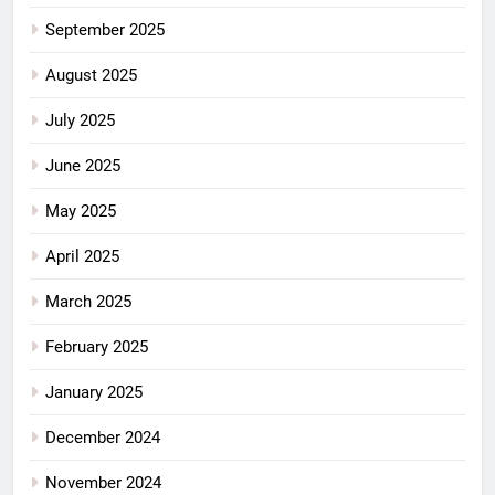
September 2025
August 2025
July 2025
June 2025
May 2025
April 2025
March 2025
February 2025
January 2025
December 2024
November 2024