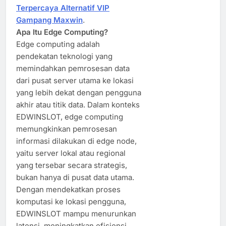
Terpercaya Alternatif VIP
Gampang Maxwin
.
Apa Itu Edge Computing?
Edge computing adalah
pendekatan teknologi yang
memindahkan pemrosesan data
dari pusat server utama ke lokasi
yang lebih dekat dengan pengguna
akhir atau titik data. Dalam konteks
EDWINSLOT, edge computing
memungkinkan pemrosesan
informasi dilakukan di edge node,
yaitu server lokal atau regional
yang tersebar secara strategis,
bukan hanya di pusat data utama.
Dengan mendekatkan proses
komputasi ke lokasi pengguna,
EDWINSLOT mampu menurunkan
latensi, meningkatkan efisiensi,