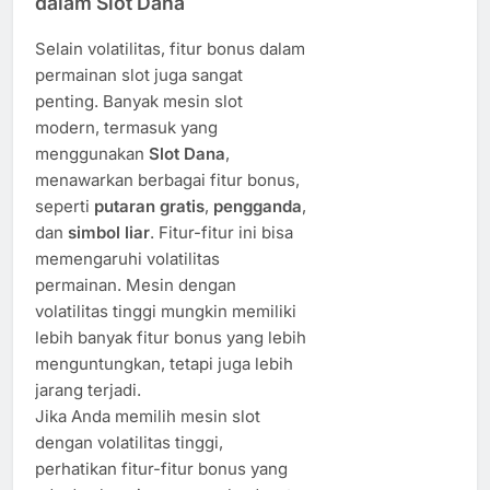
dalam Slot Dana
Selain volatilitas, fitur bonus dalam
permainan slot juga sangat
penting. Banyak mesin slot
modern, termasuk yang
menggunakan
Slot Dana
,
menawarkan berbagai fitur bonus,
seperti
putaran gratis
,
pengganda
,
dan
simbol liar
. Fitur-fitur ini bisa
memengaruhi volatilitas
permainan. Mesin dengan
volatilitas tinggi mungkin memiliki
lebih banyak fitur bonus yang lebih
menguntungkan, tetapi juga lebih
jarang terjadi.
Jika Anda memilih mesin slot
dengan volatilitas tinggi,
perhatikan fitur-fitur bonus yang