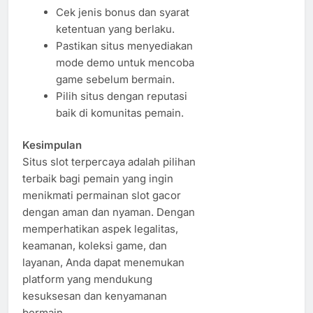
Cek jenis bonus dan syarat
ketentuan yang berlaku.
Pastikan situs menyediakan
mode demo untuk mencoba
game sebelum bermain.
Pilih situs dengan reputasi
baik di komunitas pemain.
Kesimpulan
Situs slot terpercaya adalah pilihan
terbaik bagi pemain yang ingin
menikmati permainan slot gacor
dengan aman dan nyaman. Dengan
memperhatikan aspek legalitas,
keamanan, koleksi game, dan
layanan, Anda dapat menemukan
platform yang mendukung
kesuksesan dan kenyamanan
bermain.