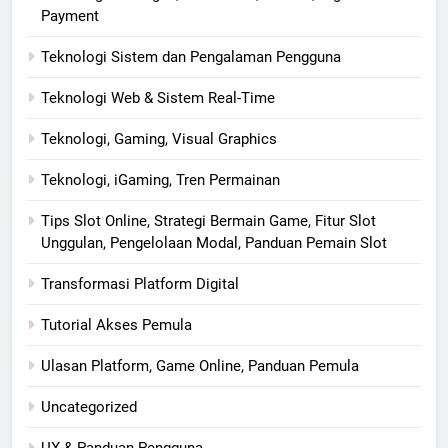
Payment
Teknologi Sistem dan Pengalaman Pengguna
Teknologi Web & Sistem Real-Time
Teknologi, Gaming, Visual Graphics
Teknologi, iGaming, Tren Permainan
Tips Slot Online, Strategi Bermain Game, Fitur Slot
Unggulan, Pengelolaan Modal, Panduan Pemain Slot
Transformasi Platform Digital
Tutorial Akses Pemula
Ulasan Platform, Game Online, Panduan Pemula
Uncategorized