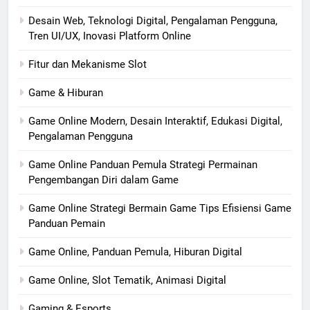
Desain Web, Teknologi Digital, Pengalaman Pengguna,
Tren UI/UX, Inovasi Platform Online
Fitur dan Mekanisme Slot
Game & Hiburan
Game Online Modern, Desain Interaktif, Edukasi Digital,
Pengalaman Pengguna
Game Online Panduan Pemula Strategi Permainan
Pengembangan Diri dalam Game
Game Online Strategi Bermain Game Tips Efisiensi Game
Panduan Pemain
Game Online, Panduan Pemula, Hiburan Digital
Game Online, Slot Tematik, Animasi Digital
Gaming & Esports