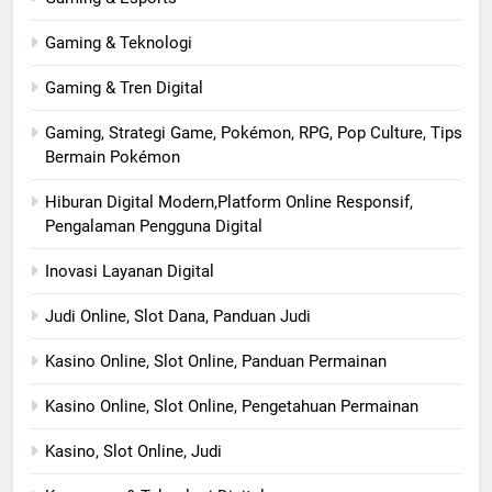
Gaming & Teknologi
Gaming & Tren Digital
Gaming, Strategi Game, Pokémon, RPG, Pop Culture, Tips
Bermain Pokémon
Hiburan Digital Modern,Platform Online Responsif,
Pengalaman Pengguna Digital
Inovasi Layanan Digital
Judi Online, Slot Dana, Panduan Judi
Kasino Online, Slot Online, Panduan Permainan
Kasino Online, Slot Online, Pengetahuan Permainan
Kasino, Slot Online, Judi