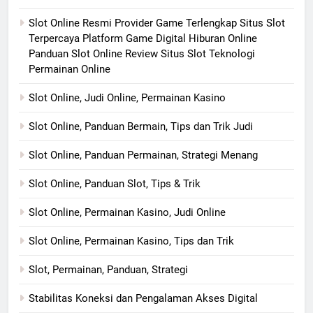
Slot Online Resmi Provider Game Terlengkap Situs Slot
Terpercaya Platform Game Digital Hiburan Online
Panduan Slot Online Review Situs Slot Teknologi
Permainan Online
Slot Online, Judi Online, Permainan Kasino
Slot Online, Panduan Bermain, Tips dan Trik Judi
Slot Online, Panduan Permainan, Strategi Menang
Slot Online, Panduan Slot, Tips & Trik
Slot Online, Permainan Kasino, Judi Online
Slot Online, Permainan Kasino, Tips dan Trik
Slot, Permainan, Panduan, Strategi
Stabilitas Koneksi dan Pengalaman Akses Digital