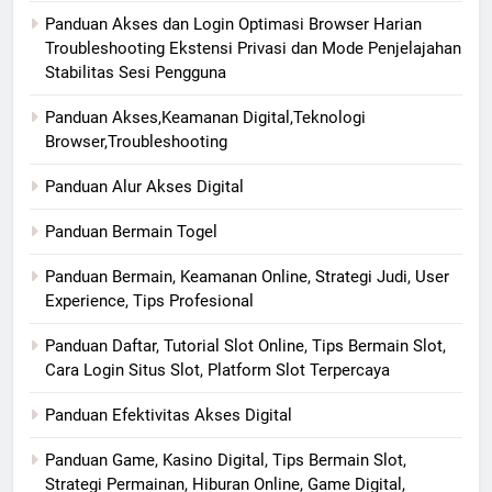
Panduan Akses dan Login Optimasi Browser Harian
Troubleshooting Ekstensi Privasi dan Mode Penjelajahan
Stabilitas Sesi Pengguna
Panduan Akses,Keamanan Digital,Teknologi
Browser,Troubleshooting
Panduan Alur Akses Digital
Panduan Bermain Togel
Panduan Bermain, Keamanan Online, Strategi Judi, User
Experience, Tips Profesional
Panduan Daftar, Tutorial Slot Online, Tips Bermain Slot,
Cara Login Situs Slot, Platform Slot Terpercaya
Panduan Efektivitas Akses Digital
Panduan Game, Kasino Digital, Tips Bermain Slot,
Strategi Permainan, Hiburan Online, Game Digital,