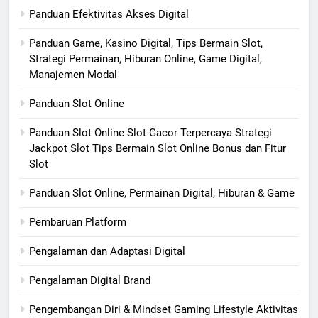
Panduan Efektivitas Akses Digital
Panduan Game, Kasino Digital, Tips Bermain Slot,
Strategi Permainan, Hiburan Online, Game Digital,
Manajemen Modal
Panduan Slot Online
Panduan Slot Online Slot Gacor Terpercaya Strategi
Jackpot Slot Tips Bermain Slot Online Bonus dan Fitur
Slot
Panduan Slot Online, Permainan Digital, Hiburan & Game
Pembaruan Platform
Pengalaman dan Adaptasi Digital
Pengalaman Digital Brand
Pengembangan Diri & Mindset Gaming Lifestyle Aktivitas