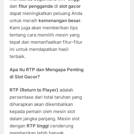
dan
fitur pengganda
di
slot gacor
dapat meningkatkan peluang Anda
untuk meraih
kemenangan besar
.
Kami juga akan memberikan tips
tentang cara memilih mesin yang
tepat dan memanfaatkan fitur-fitur
ini untuk mendapatkan hasil
terbaik.
Apa Itu RTP dan Mengapa Penting
di Slot Gacor?
RTP (Return to Player)
adalah
persentase dari total taruhan yang
diharapkan akan dikembalikan
kepada pemain oleh mesin slot
dalam jangka panjang. Mesin slot
dengan
RTP tinggi
cenderung
memberikan lebih banyak