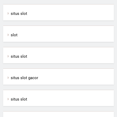
situs slot
slot
situs slot
situs slot gacor
situs slot