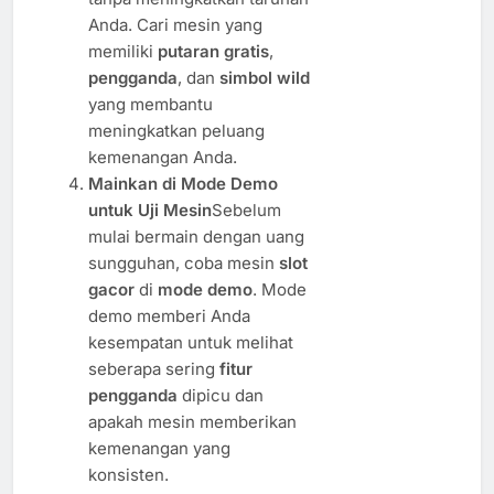
Anda. Cari mesin yang
memiliki
putaran gratis
,
pengganda
, dan
simbol wild
yang membantu
meningkatkan peluang
kemenangan Anda.
Mainkan di Mode Demo
untuk Uji Mesin
Sebelum
mulai bermain dengan uang
sungguhan, coba mesin
slot
gacor
di
mode demo
. Mode
demo memberi Anda
kesempatan untuk melihat
seberapa sering
fitur
pengganda
dipicu dan
apakah mesin memberikan
kemenangan yang
konsisten.