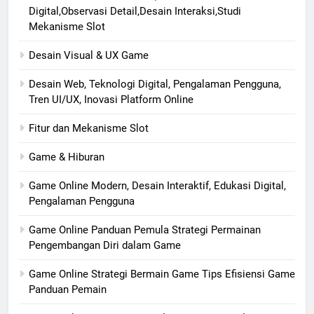
Digital,Observasi Detail,Desain Interaksi,Studi
Mekanisme Slot
Desain Visual & UX Game
Desain Web, Teknologi Digital, Pengalaman Pengguna,
Tren UI/UX, Inovasi Platform Online
Fitur dan Mekanisme Slot
Game & Hiburan
Game Online Modern, Desain Interaktif, Edukasi Digital,
Pengalaman Pengguna
Game Online Panduan Pemula Strategi Permainan
Pengembangan Diri dalam Game
Game Online Strategi Bermain Game Tips Efisiensi Game
Panduan Pemain