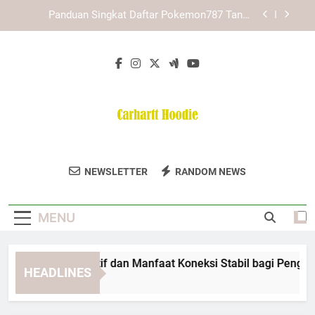
Skip
Cara Memahami Alur Akses Kaya787 Link
to
Alternatif secara Aman dan Terarah
content
Cara Menggunakan LAE138 Link Alternatif dengan
Langkah Mudah Dipahami
Edwinslot Alternatif dan Manfaat Koneksi Stabil
bagi Pengguna dalam Akses Digital Harian
Panduan Singkat Daftar Pokemon787 Tanpa
Kebingungan
Cara Memahami Alur Akses Kaya787 Link
Alternatif secara Aman dan Terarah
Carhartt Hoodie
Dapatkan Koleksi Hoodie Berkualitas Dari
Cara Menggunakan LAE138 Link Alternatif dengan
NEWSLETTER
RANDOM NEWS
Langkah Mudah Dipahami
Carhartt Hoodie.
MENU
winslot Alternatif dan Manfaat Koneksi Stabil bagi Pengguna 
HEADLINES
Months Ago