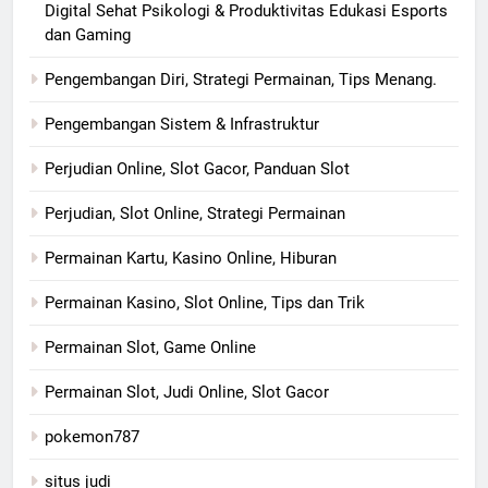
Digital Sehat Psikologi & Produktivitas Edukasi Esports
dan Gaming
Pengembangan Diri, Strategi Permainan, Tips Menang.
Pengembangan Sistem & Infrastruktur
Perjudian Online, Slot Gacor, Panduan Slot
Perjudian, Slot Online, Strategi Permainan
Permainan Kartu, Kasino Online, Hiburan
Permainan Kasino, Slot Online, Tips dan Trik
Permainan Slot, Game Online
Permainan Slot, Judi Online, Slot Gacor
pokemon787
situs judi