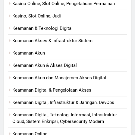
Kasino Online, Slot Online, Pengetahuan Permainan
Kasino, Slot Online, Judi
Keamanan & Teknologi Digital
Keamanan Akses & Infrastruktur Sistem
Keamanan Akun
Keamanan Akun & Akses Digital
Keamanan Akun dan Manajemen Akses Digital
Keamanan Digital & Pengelolaan Akses
Keamanan Digital, Infrastruktur & Jaringan, DevOps
Keamanan Digital, Teknologi Informasi, Infrastruktur
Cloud, Sistem Enkripsi, Cybersecurity Modern
Keamanan Online