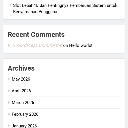
Slot Lebah4D dan Pentingnya Pembaruan Sistem untuk
Kenyamanan Pengguna
Recent Comments
A WordPress Commenter
on
Hello world!
Archives
May 2026
April 2026
March 2026
February 2026
January 2026