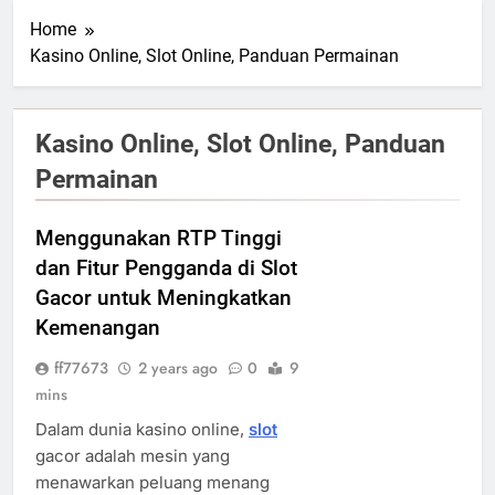
Home
Kasino Online, Slot Online, Panduan Permainan
Kasino Online, Slot Online, Panduan
Permainan
Menggunakan RTP Tinggi
dan Fitur Pengganda di Slot
Gacor untuk Meningkatkan
Kemenangan
ff77673
2 years ago
0
9
mins
Dalam dunia kasino online,
slot
gacor adalah mesin yang
menawarkan peluang menang