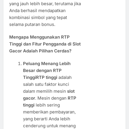
yang jauh lebih besar, terutama jika
Anda berhasil mendapatkan
kombinasi simbol yang tepat
selama putaran bonus.
Mengapa Menggunakan RTP
Tinggi dan Fitur Pengganda di Slot
Gacor Adalah Pilihan Cerdas?
Peluang Menang Lebih
Besar dengan RTP
Tinggi
RTP tinggi
adalah
salah satu faktor kunci
dalam memilih mesin
slot
gacor
. Mesin dengan
RTP
tinggi
lebih sering
memberikan pembayaran,
yang berarti Anda lebih
cenderung untuk menang