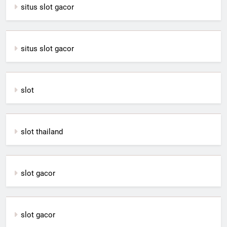
situs slot gacor
situs slot gacor
slot
slot thailand
slot gacor
slot gacor