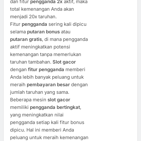
dan fitur
pengganda 2x
aktif, maka
total kemenangan Anda akan
menjadi 20x taruhan.
Fitur
pengganda
sering kali dipicu
selama
putaran bonus
atau
putaran gratis
, di mana pengganda
aktif meningkatkan potensi
kemenangan tanpa memerlukan
taruhan tambahan.
Slot gacor
dengan
fitur pengganda
memberi
Anda lebih banyak peluang untuk
meraih
pembayaran besar
dengan
jumlah taruhan yang sama.
Beberapa mesin
slot gacor
memiliki
pengganda bertingkat
,
yang meningkatkan nilai
pengganda setiap kali fitur bonus
dipicu. Hal ini memberi Anda
peluang untuk meraih kemenangan