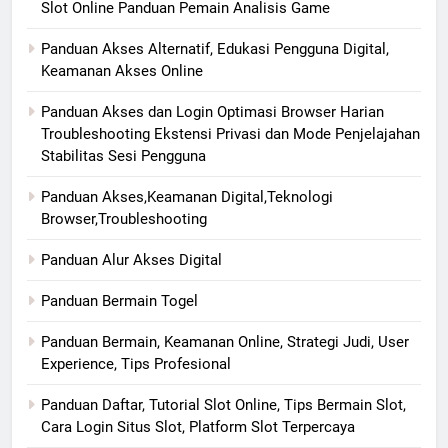
Slot Online Panduan Pemain Analisis Game
Panduan Akses Alternatif, Edukasi Pengguna Digital,
Keamanan Akses Online
Panduan Akses dan Login Optimasi Browser Harian
Troubleshooting Ekstensi Privasi dan Mode Penjelajahan
Stabilitas Sesi Pengguna
Panduan Akses,Keamanan Digital,Teknologi
Browser,Troubleshooting
Panduan Alur Akses Digital
Panduan Bermain Togel
Panduan Bermain, Keamanan Online, Strategi Judi, User
Experience, Tips Profesional
Panduan Daftar, Tutorial Slot Online, Tips Bermain Slot,
Cara Login Situs Slot, Platform Slot Terpercaya