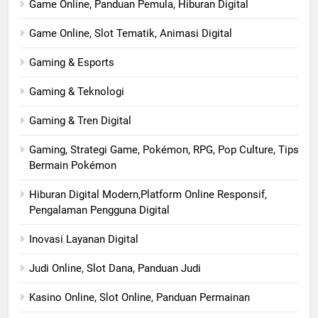
Game Online, Panduan Pemula, Hiburan Digital
Game Online, Slot Tematik, Animasi Digital
Gaming & Esports
Gaming & Teknologi
Gaming & Tren Digital
Gaming, Strategi Game, Pokémon, RPG, Pop Culture, Tips
Bermain Pokémon
Hiburan Digital Modern,Platform Online Responsif,
Pengalaman Pengguna Digital
Inovasi Layanan Digital
Judi Online, Slot Dana, Panduan Judi
Kasino Online, Slot Online, Panduan Permainan