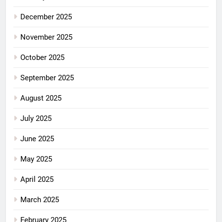
December 2025
November 2025
October 2025
September 2025
August 2025
July 2025
June 2025
May 2025
April 2025
March 2025
February 2025