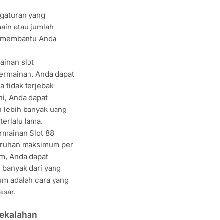
ngaturan yang
in atau jumlah
uk membantu Anda
inan slot
ermainan. Anda dapat
 tidak terjebak
ni, Anda dapat
 lebih banyak uang
erlalu lama.
mainan Slot 88
aruhan maksimum per
m, Anda dapat
 banyak dari yang
um adalah cara yang
esar.
Kekalahan