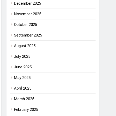
December 2025
November 2025
October 2025
September 2025
August 2025
July 2025
June 2025
May 2025
April 2025
March 2025
February 2025