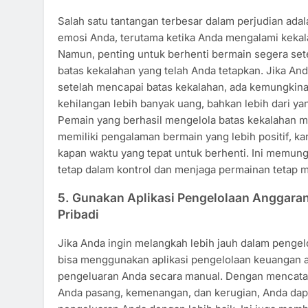
Salah satu tantangan terbesar dalam perjudian ada
emosi Anda, terutama ketika Anda mengalami kekal
Namun, penting untuk berhenti bermain segera se
batas kekalahan yang telah Anda tetapkan. Jika An
setelah mencapai batas kekalahan, ada kemungkin
kehilangan lebih banyak uang, bahkan lebih dari y
Pemain yang berhasil mengelola batas kekalahan 
memiliki pengalaman bermain yang lebih positif, k
kapan waktu yang tepat untuk berhenti. Ini memun
tetap dalam kontrol dan menjaga permainan tetap
5.
Gunakan Aplikasi Pengelolaan Anggaran
Pribadi
Jika Anda ingin melangkah lebih jauh dalam penge
bisa menggunakan aplikasi pengelolaan keuangan 
pengeluaran Anda secara manual. Dengan mencatat
Anda pasang, kemenangan, dan kerugian, Anda da