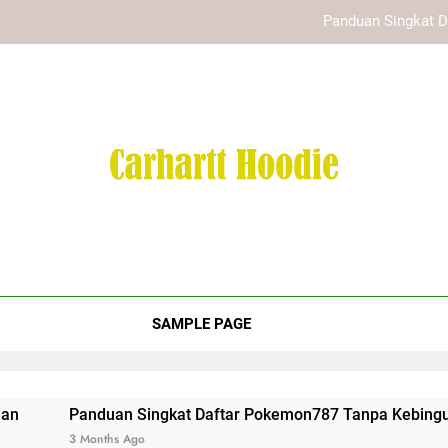
Panduan Singkat 
Cara Memahami Alur Akses Kaya787 Lin
Cara Menggunakan LAE138 Link Alter
Edwinslot Alternatif dan Manfaat Koneksi Stabil ba
Panduan Singkat 
Cara Memahami Alur Akses Kaya787 Lin
hartt Hoodie
oleksi Hoodie Berkualitas Dari Carhartt Hoodie.
Cara Menggunakan LAE138 Link Alter
SAMPLE PAGE
nduan Singkat Daftar Pokemon787 Tanpa Kebingungan
onths Ago