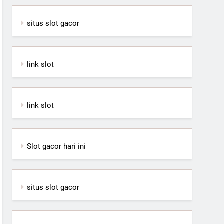
situs slot gacor
link slot
link slot
Slot gacor hari ini
situs slot gacor