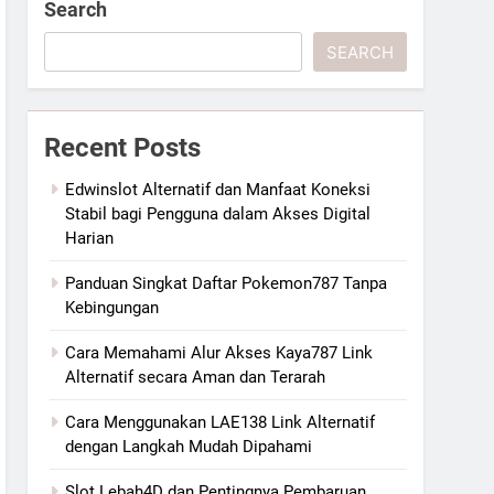
Search
SEARCH
Recent Posts
Edwinslot Alternatif dan Manfaat Koneksi
Stabil bagi Pengguna dalam Akses Digital
Harian
Panduan Singkat Daftar Pokemon787 Tanpa
Kebingungan
Cara Memahami Alur Akses Kaya787 Link
Alternatif secara Aman dan Terarah
Cara Menggunakan LAE138 Link Alternatif
dengan Langkah Mudah Dipahami
Slot Lebah4D dan Pentingnya Pembaruan