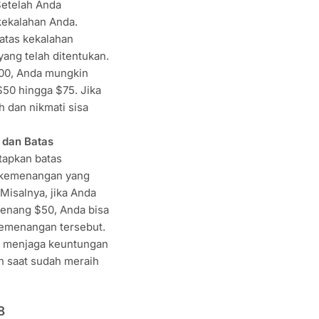
etelah Anda
kekalahan Anda.
atas kekalahan
yang telah ditentukan.
100, Anda mungkin
$50 hingga $75. Jika
h dan nikmati sisa
 dan Batas
tapkan batas
h kemenangan yang
Misalnya, jika Anda
enang $50, Anda bisa
emenangan tersebut.
 menjaga keuntungan
n saat sudah meraih
8