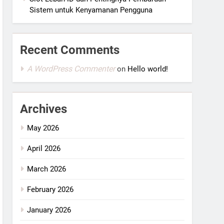
Sistem untuk Kenyamanan Pengguna
Recent Comments
A WordPress Commenter
on
Hello world!
Archives
May 2026
April 2026
March 2026
February 2026
January 2026