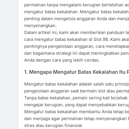
permainan tanpa mengalami kerugian berlebihan a
mengatur batas kekalahan. Mengatur batas kekalah
penting dalam mengelola anggaran Anda dan menja
menyenangkan.
Dalam artikel ini, kami akan memberikan panduan 
cara mengatur batas kekalahan di Slot 88. Kami a
pentingnya pengelolaan anggaran, cara menetapkan
dan bagaimana strategi ini dapat meningkatkan pe
Anda dengan cara yang lebih cerdas.
1.
Mengapa Mengatur Batas Kekalahan Itu 
Mengatur batas kekalahan adalah salah satu prinsi
pengelolaan anggaran saat bermain slot atau perma
Tanpa batas kekalahan, pemain sering kali terjebak
mengejar kerugian, yang dapat menyebabkan kerugi
Mengatur batas kekalahan membantu Anda tetap be
dan menjaga agar permainan tetap menyenangkan 
stres atau kerugian finansial.