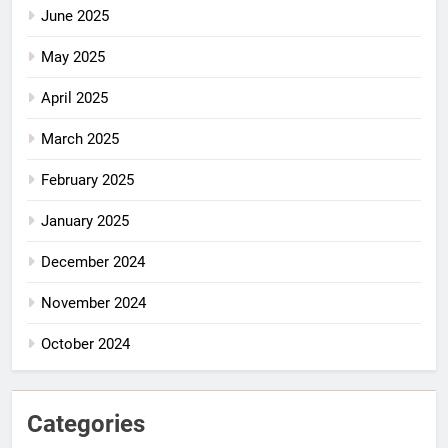
June 2025
May 2025
April 2025
March 2025
February 2025
January 2025
December 2024
November 2024
October 2024
Categories