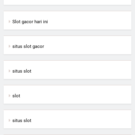
Slot gacor hari ini
situs slot gacor
situs slot
slot
situs slot