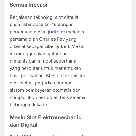
Semua Inovasi
Perjalanan teknologi slot dimulai
pada akhir abad ke-19 dengan
penemuan mesin
judi slot
mekanis
pertama oleh Charles Fey yang
dikenal sebagai
Liberty Bell
. Mesin
ini menggunakan gulungan
mekanis dan simbol sederhana
yang berputar untuk menentukan
hasil permainan. Mesin mekanis ini
merevolusi perjudian dengan
sistem pembayaran otomatis dan
menjadi ikon perjudian fisik selama
beberapa dekade.
Mesin Slot Elektromechanic
dan Digital