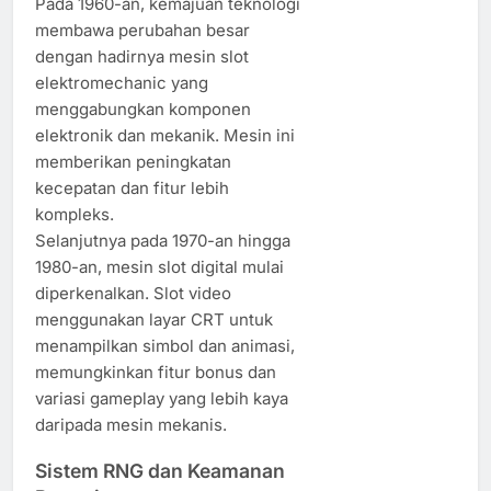
Pada 1960-an, kemajuan teknologi
membawa perubahan besar
dengan hadirnya mesin slot
elektromechanic yang
menggabungkan komponen
elektronik dan mekanik. Mesin ini
memberikan peningkatan
kecepatan dan fitur lebih
kompleks.
Selanjutnya pada 1970-an hingga
1980-an, mesin slot digital mulai
diperkenalkan. Slot video
menggunakan layar CRT untuk
menampilkan simbol dan animasi,
memungkinkan fitur bonus dan
variasi gameplay yang lebih kaya
daripada mesin mekanis.
Sistem RNG dan Keamanan