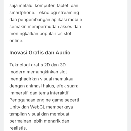
saja melalui komputer, tablet, dan
smartphone. Teknologi streaming
dan pengembangan aplikasi mobile
semakin mempermudah akses dan
meningkatkan popularitas slot
online.
Inovasi Grafis dan Audio
Teknologi grafis 2D dan 3D
modern memungkinkan slot
menghadirkan visual memukau
dengan animasi halus, efek suara
immersif, dan tema interaktif.
Penggunaan engine game seperti
Unity dan WebGL memperkaya
tampilan visual dan membuat
permainan lebih menarik dan
realistis.