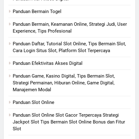
Panduan Bermain Togel
Panduan Bermain, Keamanan Online, Strategi Judi, User
Experience, Tips Profesional
Panduan Daftar, Tutorial Slot Online, Tips Bermain Slot,
Cara Login Situs Slot, Platform Slot Terpercaya
Panduan Efektivitas Akses Digital
Panduan Game, Kasino Digital, Tips Bermain Slot,
Strategi Permainan, Hiburan Online, Game Digital,
Manajemen Modal
Panduan Slot Online
Panduan Slot Online Slot Gacor Terpercaya Strategi
Jackpot Slot Tips Bermain Slot Online Bonus dan Fitur
Slot