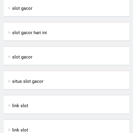
slot gacor
slot gacor hari ini
slot gacor
situs slot gacor
link slot
link slot