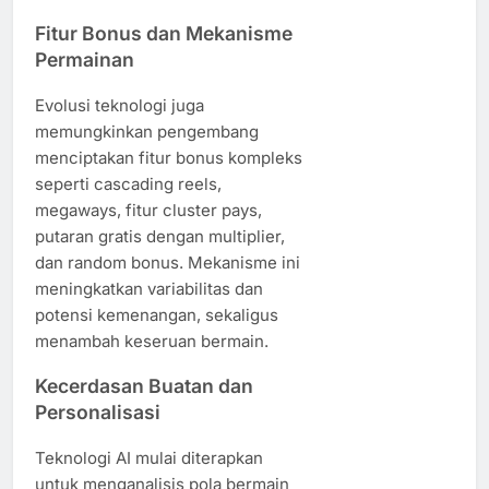
Fitur Bonus dan Mekanisme
Permainan
Evolusi teknologi juga
memungkinkan pengembang
menciptakan fitur bonus kompleks
seperti cascading reels,
megaways, fitur cluster pays,
putaran gratis dengan multiplier,
dan random bonus. Mekanisme ini
meningkatkan variabilitas dan
potensi kemenangan, sekaligus
menambah keseruan bermain.
Kecerdasan Buatan dan
Personalisasi
Teknologi AI mulai diterapkan
untuk menganalisis pola bermain