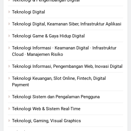
Teknologi & Pengembangan Digital
Teknologi Digital
Teknologi Digital, Keamanan Siber, Infrastruktur Aplikasi
Teknologi Game & Gaya Hidup Digital
Teknologi Informasi · Keamanan Digital · Infrastruktur
Cloud · Manajemen Risiko
Teknologi Informasi, Pengembangan Web, Inovasi Digital
Teknologi Keuangan, Slot Online, Fintech, Digital
Payment
Teknologi Sistem dan Pengalaman Pengguna
Teknologi Web & Sistem Real-Time
Teknologi, Gaming, Visual Graphics