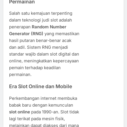
Permainan
Salah satu kemajuan terpenting
dalam teknologi judi slot adalah
penerapan
Random Number
Generator (RNG)
yang memastikan
hasil putaran benar-benar acak
dan adil. Sistem RNG menjadi
standar wajib dalam slot digital dan
online, meningkatkan kepercayaan
pemain terhadap keadilan
permainan.
Era Slot Online dan Mobile
Perkembangan internet membuka
babak baru dengan kemunculan
slot online
pada 1990-an. Slot tidak
lagi terikat pada mesin fisik,
melainkan dapat diakses dari mana