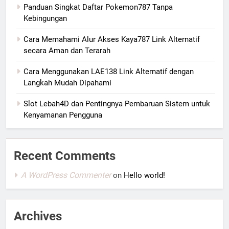
Panduan Singkat Daftar Pokemon787 Tanpa
Kebingungan
Cara Memahami Alur Akses Kaya787 Link Alternatif
secara Aman dan Terarah
Cara Menggunakan LAE138 Link Alternatif dengan
Langkah Mudah Dipahami
Slot Lebah4D dan Pentingnya Pembaruan Sistem untuk
Kenyamanan Pengguna
Recent Comments
A WordPress Commenter
on
Hello world!
Archives