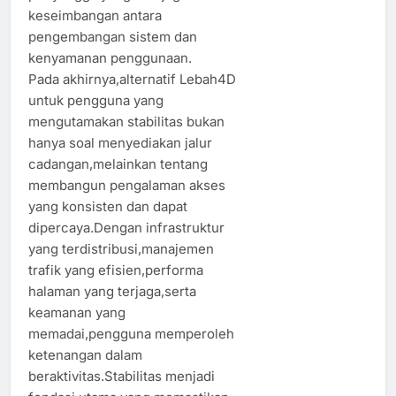
keseimbangan antara
pengembangan sistem dan
kenyamanan penggunaan.
Pada akhirnya,alternatif Lebah4D
untuk pengguna yang
mengutamakan stabilitas bukan
hanya soal menyediakan jalur
cadangan,melainkan tentang
membangun pengalaman akses
yang konsisten dan dapat
dipercaya.Dengan infrastruktur
yang terdistribusi,manajemen
trafik yang efisien,performa
halaman yang terjaga,serta
keamanan yang
memadai,pengguna memperoleh
ketenangan dalam
beraktivitas.Stabilitas menjadi