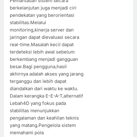
Pemantauan sistem secara
berkelanjutan juga menjadi ciri
pendekatan yang berorientasi
stabilitas.Melalui
monitoring,kinerja server dan
jaringan dapat dievaluasi secara
real-time.Masalah kecil dapat
terdeteksi lebih awal sebelum
berkembang menjadi gangguan
besar.Bagi pengguna,hasil
akhirnya adalah akses yang jarang
terganggu dan lebih dapat
diandalkan dari waktu ke waktu.
Dalam kerangka E-E-A-T,alternatif
Lebah4D yang fokus pada
stabilitas menunjukkan
pengalaman dan keahlian teknis
yang matang.Pengelola sistem
memahami pola