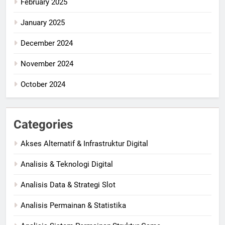
February 2025
January 2025
December 2024
November 2024
October 2024
Categories
Akses Alternatif & Infrastruktur Digital
Analisis & Teknologi Digital
Analisis Data & Strategi Slot
Analisis Permainan & Statistika