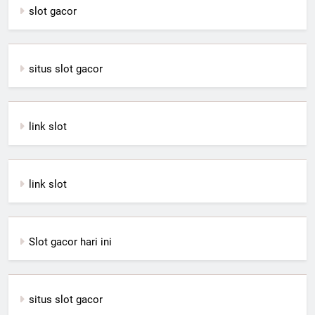
slot gacor
situs slot gacor
link slot
link slot
Slot gacor hari ini
situs slot gacor