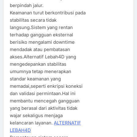
berpindah jalur.
Keamanan turut berkontribusi pada
stabilitas secara tidak
langsung.Sistem yang rentan
terhadap gangguan eksternal
berisiko mengalami downtime
mendadak atau pembatasan
akses.Alternatif Lebah4D yang
mengedepankan stabilitas
umumnya tetap menerapkan
standar keamanan yang
memadai,seperti enkripsi koneksi
dan validasi permintaan.Hal ini
membantu mencegah gangguan
yang berasal dari aktivitas tidak
wajar sekaligus menjaga
kelancaran layanan.
ALTERNATIF
LEBAH4D