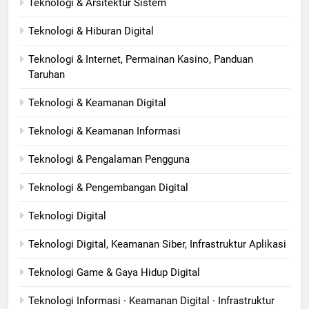
Teknologi & Arsitektur Sistem
Teknologi & Hiburan Digital
Teknologi & Internet, Permainan Kasino, Panduan
Taruhan
Teknologi & Keamanan Digital
Teknologi & Keamanan Informasi
Teknologi & Pengalaman Pengguna
Teknologi & Pengembangan Digital
Teknologi Digital
Teknologi Digital, Keamanan Siber, Infrastruktur Aplikasi
Teknologi Game & Gaya Hidup Digital
Teknologi Informasi · Keamanan Digital · Infrastruktur