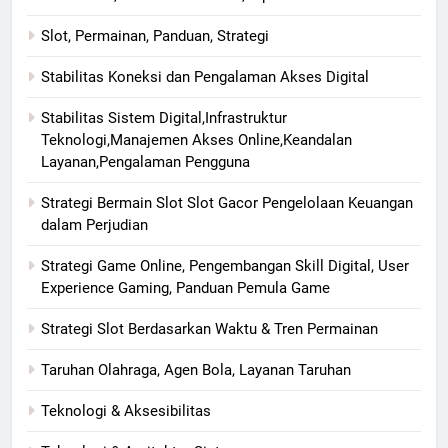
Slot, Permainan, Panduan, Strategi
Stabilitas Koneksi dan Pengalaman Akses Digital
Stabilitas Sistem Digital,Infrastruktur
Teknologi,Manajemen Akses Online,Keandalan
Layanan,Pengalaman Pengguna
Strategi Bermain Slot Slot Gacor Pengelolaan Keuangan
dalam Perjudian
Strategi Game Online, Pengembangan Skill Digital, User
Experience Gaming, Panduan Pemula Game
Strategi Slot Berdasarkan Waktu & Tren Permainan
Taruhan Olahraga, Agen Bola, Layanan Taruhan
Teknologi & Aksesibilitas