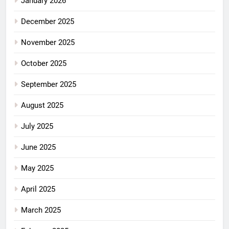
January 2026
December 2025
November 2025
October 2025
September 2025
August 2025
July 2025
June 2025
May 2025
April 2025
March 2025