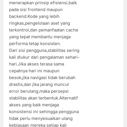
menerapkan prinsip efisiensi,baik
pada sisi frontend maupun
backend.Kode yang lebih
ringkas,pengelolaan aset yang
terkontrol,dan pemanfaatan cache
yang tepat membantu menjaga
performa tetap konsisten.
Dari sisi pengguna,stabilitas sering
kali diukur dari pengalaman sehari-
hari.Jika akses terasa sama
cepatnya hari ini maupun
besok,jika navigasi tidak berubah
drastis,dan jika jarang muncul
error berulang,maka persepsi
stabilitas akan terbentuk.Alternatif
akses yang baik menjaga
konsistensi ini sehingga pengguna
tidak perlu menyesuaikan ulang
kebiasaan mereka setiap kali