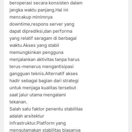
beroperasi secara konsisten dalam
jangka waktu panjang.Hal ini
mencakup minimnya
downtime,respons server yang
dapat diprediksi,dan performa
yang relatif seragam di berbagai
waktu.Akses yang stabil
memungkinkan pengguna
menjalankan aktivitas tanpa harus
terus-menerus mengantisipasi
gangguan teknis.Alternatif akses
hadir sebagai bagian dari strategi
untuk menjaga kualitas tersebut
saat jalur utama mengalami
tekanan.
Salah satu faktor penentu stabilitas
adalah arsitektur
infrastruktur.Platform yang
mengutamakan stabilitas biasanya