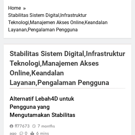
Home
Stabilitas Sistem Digital,Infrastruktur
Teknologi,Manajemen Akses Online,Keandalan
Layanan,Pengalaman Pengguna
Stabilitas Sistem Digital,Infrastruktur
Teknologi,Manajemen Akses
Online,Keandalan
Layanan,Pengalaman Pengguna
Alternatif Lebah4D untuk
Pengguna yang
Mengutamakan Stabilitas
ff77673
7 months
ago
0
6 mins