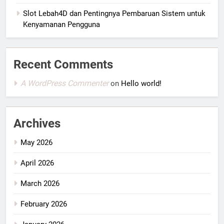
Slot Lebah4D dan Pentingnya Pembaruan Sistem untuk
Kenyamanan Pengguna
Recent Comments
A WordPress Commenter
on
Hello world!
Archives
May 2026
April 2026
March 2026
February 2026