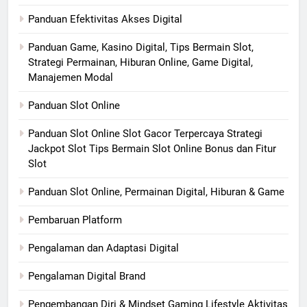
Panduan Efektivitas Akses Digital
Panduan Game, Kasino Digital, Tips Bermain Slot,
Strategi Permainan, Hiburan Online, Game Digital,
Manajemen Modal
Panduan Slot Online
Panduan Slot Online Slot Gacor Terpercaya Strategi
Jackpot Slot Tips Bermain Slot Online Bonus dan Fitur
Slot
Panduan Slot Online, Permainan Digital, Hiburan & Game
Pembaruan Platform
Pengalaman dan Adaptasi Digital
Pengalaman Digital Brand
Pengembangan Diri & Mindset Gaming Lifestyle Aktivitas