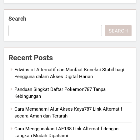
Search
SEARCH
Recent Posts
Edwinslot Alternatif dan Manfaat Koneksi Stabil bagi
Pengguna dalam Akses Digital Harian
Panduan Singkat Daftar Pokemon787 Tanpa
Kebingungan
Cara Memahami Alur Akses Kaya787 Link Alternatif
secara Aman dan Terarah
Cara Menggunakan LAE138 Link Alternatif dengan
Langkah Mudah Dipahami