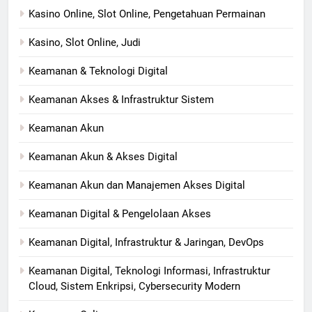
Kasino Online, Slot Online, Pengetahuan Permainan
Kasino, Slot Online, Judi
Keamanan & Teknologi Digital
Keamanan Akses & Infrastruktur Sistem
Keamanan Akun
Keamanan Akun & Akses Digital
Keamanan Akun dan Manajemen Akses Digital
Keamanan Digital & Pengelolaan Akses
Keamanan Digital, Infrastruktur & Jaringan, DevOps
Keamanan Digital, Teknologi Informasi, Infrastruktur
Cloud, Sistem Enkripsi, Cybersecurity Modern