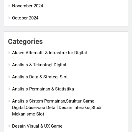
November 2024
October 2024
Categories
Akses Alternatif & Infrastruktur Digital
Analisis & Teknologi Digital
Analisis Data & Strategi Slot
Analisis Permainan & Statistika
Analisis Sistem Permainan,Struktur Game
Digital,Observasi Detail,Desain Interaksi,Studi
Mekanisme Slot
Desain Visual & UX Game