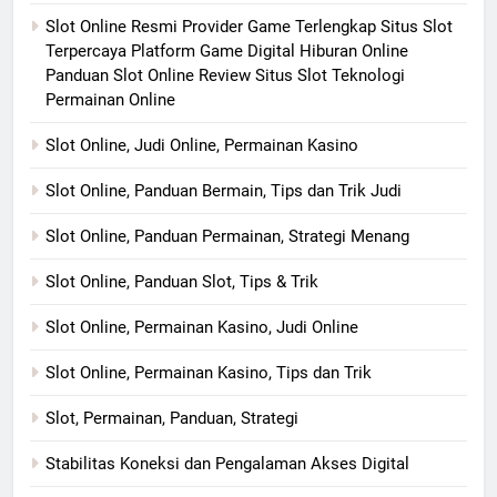
Slot Online Resmi Provider Game Terlengkap Situs Slot
Terpercaya Platform Game Digital Hiburan Online
Panduan Slot Online Review Situs Slot Teknologi
Permainan Online
Slot Online, Judi Online, Permainan Kasino
Slot Online, Panduan Bermain, Tips dan Trik Judi
Slot Online, Panduan Permainan, Strategi Menang
Slot Online, Panduan Slot, Tips & Trik
Slot Online, Permainan Kasino, Judi Online
Slot Online, Permainan Kasino, Tips dan Trik
Slot, Permainan, Panduan, Strategi
Stabilitas Koneksi dan Pengalaman Akses Digital