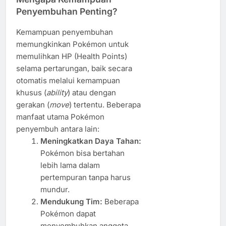
Penyembuhan Penting?
Kemampuan penyembuhan
memungkinkan Pokémon untuk
memulihkan HP (Health Points)
selama pertarungan, baik secara
otomatis melalui kemampuan
khusus (
ability
) atau dengan
gerakan (
move
) tertentu. Beberapa
manfaat utama Pokémon
penyembuh antara lain:
Meningkatkan Daya Tahan:
Pokémon bisa bertahan
lebih lama dalam
pertempuran tanpa harus
mundur.
Mendukung Tim:
Beberapa
Pokémon dapat
menyembuhkan anggota