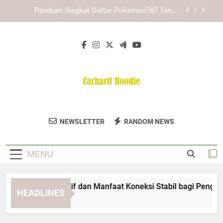
Skip
Cara Memahami Alur Akses Kaya787 Link
to
Alternatif secara Aman dan Terarah
content
Cara Menggunakan LAE138 Link Alternatif dengan
Langkah Mudah Dipahami
Edwinslot Alternatif dan Manfaat Koneksi Stabil
bagi Pengguna dalam Akses Digital Harian
Panduan Singkat Daftar Pokemon787 Tanpa
Kebingungan
Cara Memahami Alur Akses Kaya787 Link
Alternatif secara Aman dan Terarah
Carhartt Hoodie
Dapatkan Koleksi Hoodie Berkualitas Dari
Cara Menggunakan LAE138 Link Alternatif dengan
NEWSLETTER
RANDOM NEWS
Langkah Mudah Dipahami
Carhartt Hoodie.
MENU
dwinslot Alternatif dan Manfaat Koneksi Stabil bagi Pengguna
HEADLINES
 Months Ago