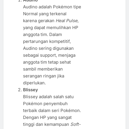
Audino adalah Pokémon tipe
Normal yang terkenal
karena gerakan
Heal Pulse
,
yang dapat memulihkan HP
anggota tim. Dalam
pertarungan kompetitif,
Audino sering digunakan
sebagai support, menjaga
anggota tim tetap sehat
sambil memberikan
serangan ringan jika
diperlukan.
Blissey
Blissey adalah salah satu
Pokémon penyembuh
terbaik dalam seri Pokémon.
Dengan HP yang sangat
tinggi dan kemampuan
Soft-