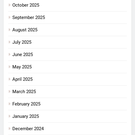
October 2025
September 2025
August 2025
July 2025
June 2025
May 2025
April 2025
March 2025
February 2025
January 2025
December 2024