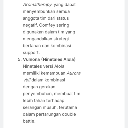
Aromatherapy
, yang dapat
menyembuhkan semua
anggota tim dari status
negatif. Comfey sering
digunakan dalam tim yang
mengandalkan strategi
bertahan dan kombinasi
support.
Vulnona (Ninetales Alola)
Ninetales versi Alola
memiliki kemampuan
Aurora
Veil
dalam kombinasi
dengan gerakan
penyembuhan, membuat tim
lebih tahan terhadap
serangan musuh, terutama
dalam pertarungan double
battle.